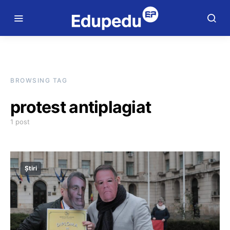
BROWSING TAG
protest antiplagiat
1 post
Știri