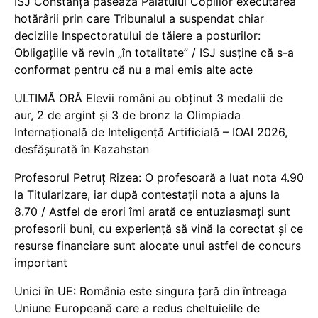
ISJ Constanța pasează Palatului Copiilor executarea
hotărârii prin care Tribunalul a suspendat chiar
deciziile Inspectoratului de tăiere a posturilor:
Obligațiile vă revin „în totalitate” / ISJ susține că s-a
conformat pentru că nu a mai emis alte acte
ULTIMĂ ORĂ Elevii români au obținut 3 medalii de
aur, 2 de argint și 3 de bronz la Olimpiada
Internațională de Inteligență Artificială – IOAI 2026,
desfășurată în Kazahstan
Profesorul Petruț Rizea: O profesoară a luat nota 4.90
la Titularizare, iar după contestații nota a ajuns la
8.70 / Astfel de erori îmi arată ce entuziasmați sunt
profesorii buni, cu experiență să vină la corectat și ce
resurse financiare sunt alocate unui astfel de concurs
important
Unici în UE: România este singura țară din întreaga
Uniune Europeană care a redus cheltuielile de