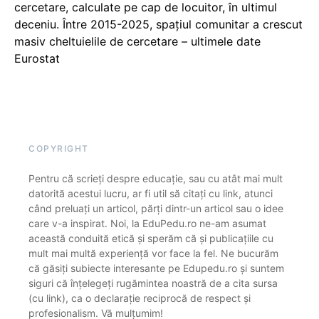
cercetare, calculate pe cap de locuitor, în ultimul
deceniu. Între 2015-2025, spațiul comunitar a crescut
masiv cheltuielile de cercetare – ultimele date
Eurostat
COPYRIGHT
Pentru că scrieți despre educație, sau cu atât mai mult
datorită acestui lucru, ar fi util să citați cu link, atunci
când preluați un articol, părți dintr-un articol sau o idee
care v-a inspirat. Noi, la EduPedu.ro ne-am asumat
această conduită etică și sperăm că și publicațiile cu
mult mai multă experiență vor face la fel. Ne bucurăm
că găsiți subiecte interesante pe Edupedu.ro și suntem
siguri că înțelegeți rugămintea noastră de a cita sursa
(cu link), ca o declarație reciprocă de respect și
profesionalism. Vă mulțumim!