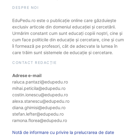
DESPRE NOI
EduPedu.ro este o publicație online care găzduiește
exclusiv articole din domeniul educației și cercetării.
Urmărim constant cum sunt educați copiii noștri, cine și
cum face politicile din educație și cercetare, cine și cum
îi formează pe profesori, cât de adecvate la lumea în
care trăim sunt sistemele de educație și cercetare.
CONTACT REDACȚIE
Adrese e-mail
raluca.pantazi@edupedu.ro
mihai.peticila@edupedu.ro
costin.ionescu@edupedu.ro
alexa.stanescu@edupedu.ro
diana.ghimisi@edupedu.ro
stefan.lefter@edupedu.ro
ramona.florea@edupedu.ro
Notă de informare cu privire la prelucrarea de date