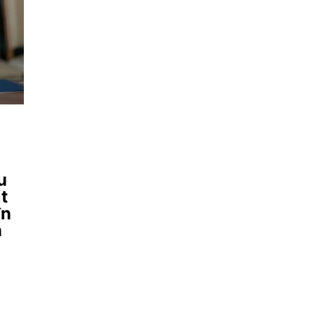
u
t
în
n