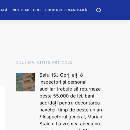
OALĂ
NEXTLAB.TECH
EDUCAȚIE FINANCIARĂ
CELE MAI CITITE ARTICOLE
Șeful ISJ Gorj, alți 8
inspectori și personal
auxiliar trebuie să returneze
peste 55.000 de lei, bani
acordați pentru decontarea
navetei, timp de peste un an
/ Inspectorul general, Marian
Staicu: La vremea aceea nu