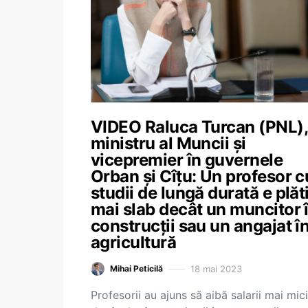
VIDEO Raluca Turcan (PNL),
ministru al Muncii și
vicepremier în guvernele
Orban și Cîțu: Un profesor c
studii de lungă durată e plăti
mai slab decât un muncitor 
construcții sau un angajat î
agricultură
18 mai 2023
Mihai Peticilă
Profesorii au ajuns să aibă salarii mai mici