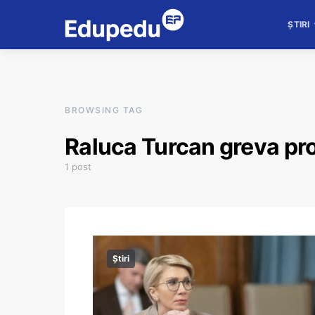
ȘTIRI
BROWSING TAG
Raluca Turcan greva pro
1 post
Știri