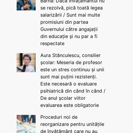
Barna: Dacă învățământul nu
se rezolvă, pică toată legea
salarizării / Sunt mai multe
promisiuni din partea
Guvernului către angajații
din educație și nu par a fi
respectate
Aura Stănculescu, consilier
școlar: Meseria de profesor
este un stres continuu și unii
sunt mai puțini rezistenți.
Este necesară o evaluare
psihiatrică din când în când /
De anul școlar viitor
evaluarea este obligatorie
Proceduri noi de
reorganizare pentru unitățile
de învățământ care nu au