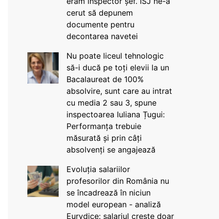
eram inspector șef. ISJ ne-a
cerut să depunem
documente pentru
decontarea navetei
Nu poate liceul tehnologic
să-i ducă pe toți elevii la un
Bacalaureat de 100%
absolvire, sunt care au intrat
cu media 2 sau 3, spune
inspectoarea Iuliana Țugui:
Performanța trebuie
măsurată și prin câți
absolvenți se angajează
Evoluția salariilor
profesorilor din România nu
se încadrează în niciun
model european - analiză
Eurydice: salariul crește doar