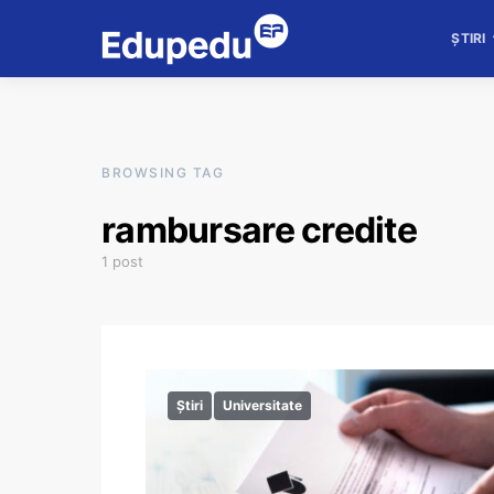
ȘTIRI
BROWSING TAG
rambursare credite
1 post
Știri
Universitate