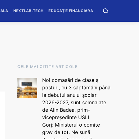
OALĂ
NEXTLAB.TECH
EDUCAȚIE FINANCIARĂ
CELE MAI CITITE ARTICOLE
Noi comasări de clase și
posturi, cu 3 săptămâni până
la debutul anului școlar
2026-2027, sunt semnalate
de Alin Badea, prim-
vicepreședinte USLI
Gorj: Ministerul o comite
grav de tot. Ne sună