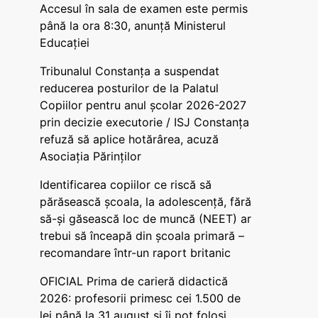
Accesul în sala de examen este permis
până la ora 8:30, anunță Ministerul
Educației
Tribunalul Constanța a suspendat
reducerea posturilor de la Palatul
Copiilor pentru anul școlar 2026-2027
prin decizie executorie / ISJ Constanța
refuză să aplice hotărârea, acuză
Asociația Părinților
Identificarea copiilor ce riscă să
părăsească școala, la adolescență, fără
să-și găsească loc de muncă (NEET) ar
trebui să înceapă din școala primară –
recomandare într-un raport britanic
OFICIAL Prima de carieră didactică
2026: profesorii primesc cei 1.500 de
lei până la 31 august și îi pot folosi