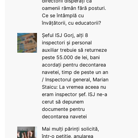
directorii disperați că
oamenii rămân fără posturi.
Ce se întâmplă cu
învățătorii, cu educatorii?
Șeful ISJ Gorj, alți 8
inspectori și personal
auxiliar trebuie să returneze
peste 55.000 de lei, bani
acordați pentru decontarea
navetei, timp de peste un an
/ Inspectorul general, Marian
Staicu: La vremea aceea nu
eram inspector șef. ISJ ne-a
cerut să depunem
documente pentru
decontarea navetei
Mai mulți părinți solicită,
într-o petiție, anularea