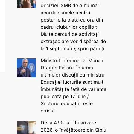
deciziei ISMB de a nu mai
acorda sumele pentru
posturile la plata cu ora din
cadrul cluburilor copiilor:
Multe cercuri de activități
extrașcolare vor dispărea de
la 1 septembrie, spun părinții
Ministrul interimar al Muncii
Dragos Pîslaru: În urma
ultimelor discuții cu ministrul
Educației lucrurile sunt mult
îmbunătățite față de varianta
publicată pe 17 iulie /
Sectorul educației este
crucial
De la 4.90 la Titularizare
2026, o învățătoare din Sibiu