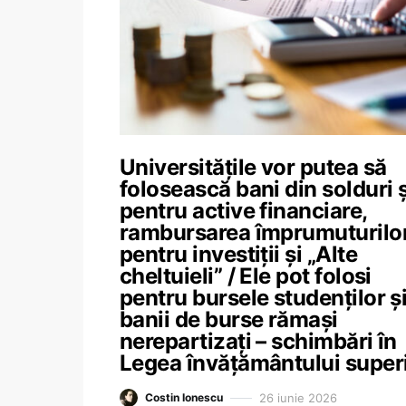
Universitățile vor putea să
folosească bani din solduri ș
pentru active financiare,
rambursarea împrumuturilo
pentru investiții și „Alte
cheltuieli” / Ele pot folosi
pentru bursele studenților ș
banii de burse rămași
nerepartizați – schimbări în
Legea învățământului super
26 iunie 2026
Costin Ionescu