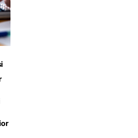
i
r
i
ior