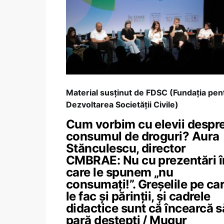
Material susținut de FDSC (Fundația pen
Dezvoltarea Societății Civile)
Cum vorbim cu elevii despr
consumul de droguri? Aura
Stănculescu, director
CMBRAE: Nu cu prezentări î
care le spunem „nu
consumați!”. Greșelile pe ca
le fac și părinții, și cadrele
didactice sunt că încearcă s
pară deștepți / Mugur