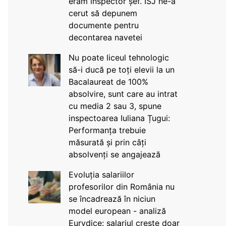
eram inspector șef. ISJ ne-a
cerut să depunem
documente pentru
decontarea navetei
Nu poate liceul tehnologic
să-i ducă pe toți elevii la un
Bacalaureat de 100%
absolvire, sunt care au intrat
cu media 2 sau 3, spune
inspectoarea Iuliana Țugui:
Performanța trebuie
măsurată și prin câți
absolvenți se angajează
Evoluția salariilor
profesorilor din România nu
se încadrează în niciun
model european - analiză
Eurydice: salariul crește doar