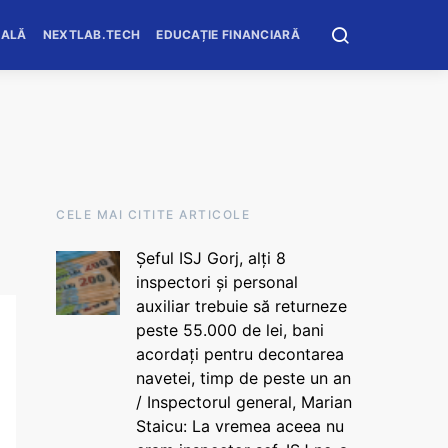
OALĂ
NEXTLAB.TECH
EDUCAȚIE FINANCIARĂ
CELE MAI CITITE ARTICOLE
Șeful ISJ Gorj, alți 8
inspectori și personal
auxiliar trebuie să returneze
peste 55.000 de lei, bani
acordați pentru decontarea
navetei, timp de peste un an
/ Inspectorul general, Marian
Staicu: La vremea aceea nu