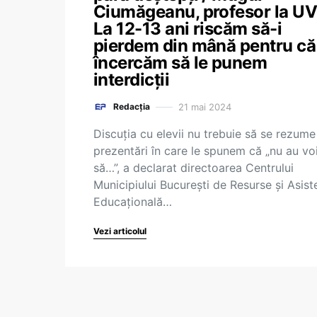
Ciumăgeanu, profesor la UV
La 12-13 ani riscăm să-i
pierdem din mână pentru că
încercăm să le punem
interdicții
21 mai 2024
Redacția
Discuția cu elevii nu trebuie să se rezume
prezentări în care le spunem că „nu au vo
să…”, a declarat directoarea Centrului
Municipiului București de Resurse și Asist
Educațională…
Vezi articolul