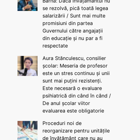
Barna: Dacă învățământul nu
se rezolvă, pică toată legea
salarizării / Sunt mai multe
promisiuni din partea
Guvernului către angajații
din educație și nu par a fi
respectate
Aura Stănculescu, consilier
școlar: Meseria de profesor
este un stres continuu și unii
sunt mai puțini rezistenți.
Este necesară o evaluare
psihiatrică din când în când /
De anul școlar viitor
evaluarea este obligatorie
Proceduri noi de
reorganizare pentru unitățile
de învățământ care nu au