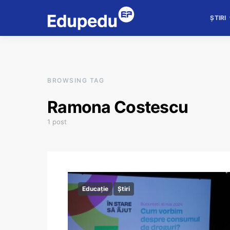
ȘTIRI
BROWSING TAG
Ramona Costescu
1 post
Educație
Știri