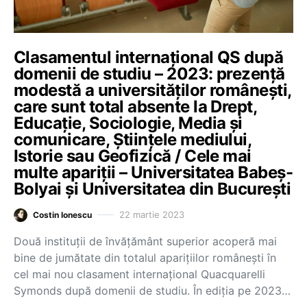
Clasamentul internațional QS după
domenii de studiu – 2023: prezență
modestă a universităților românești,
care sunt total absente la Drept,
Educație, Sociologie, Media și
comunicare, Științele mediului,
Istorie sau Geofizică / Cele mai
multe apariții – Universitatea Babeș-
Bolyai și Universitatea din București
22 martie 2023
Costin Ionescu
Două instituții de învățământ superior acoperă mai
bine de jumătate din totalul aparițiilor românești în
cel mai nou clasament internațional Quacquarelli
Symonds după domenii de studiu. În ediția pe 2023…