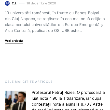
16 decembrie 2020
C.I.
19 universități românești, în frunte cu Babeș-Bolyai
din Cluj-Napoca, se regăsesc în cea mai nouă ediție a
clasamentului universităților din Europa Emergentă și
Asia Centrală, publicat de QS. UBB este…
Vezi articolul
CELE MAI CITITE ARTICOLE
Profesorul Petruț Rizea: O profesoară a
luat nota 4.90 la Titularizare, iar după
contestații nota a ajuns la 8.70 / Astfel
de erori îmi arată ce entuziasmați sunt