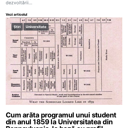
dezvoltării…
Vezi articolul
Știri
Universitate
Cum arăta programul unui student
din anul 1859 la Universitatea din