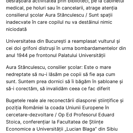
desfășoară activitatea prin biblioteci, pe la cabinetul
medical, pe holuri sau în cancelarii, atrage atenția
consilierul școlar Aura Stănculescu / Sunt spații
inadecvate în care copilul nu va destăinui nimic
niciodată
Universitatea din București a reamplasat vulturul și
cei doi grifoni distruși în urma bombardamentelor din
anul 1944 pe frontonul Palatului Universității
Aura Stănculescu, consilier școlar: Este o mare
nedreptate să nu-i lăsăm pe copii să fie așa cum
sunt. Suntem prea dornici să îi băgăm în șabloane și
să-i corectăm, să invalidăm ceea ce fac diferit
Bugetele reale ale reconectării diasporei științifice și
poziția României la coada Uniunii Europene în
cercetare-dezvoltare / Op Ed Profesorul Eduard
Stoica, conferențiar la Facultatea de Științe
Economice a Universității „Lucian Blaga” din Sibiu