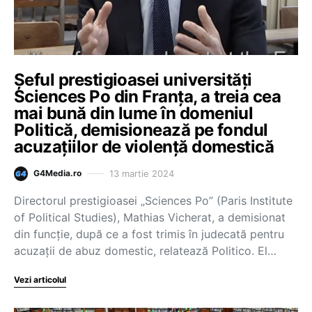
Șeful prestigioasei universități
Sciences Po din Franța, a treia cea
mai bună din lume în domeniul
Politică, demisionează pe fondul
acuzațiilor de violență domestică
13 martie 2024
G4Media.ro
Directorul prestigioasei „Sciences Po” (Paris Institute
of Political Studies), Mathias Vicherat, a demisionat
din funcție, după ce a fost trimis în judecată pentru
acuzații de abuz domestic, relatează Politico. El…
Vezi articolul