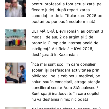
pentru profesori a fost actualizată, pe
fiecare județ, după repartizarea
candidaților de la Titularizare 2026 pe
posturi pe perioadă nedeterminată
ULTIMĂ ORĂ Elevii români au obținut 3
medalii de aur, 2 de argint și 3 de
bronz la Olimpiada Internațională de
Inteligență Artificială – IOAI 2026,
desfășurată în Kazahstan
Încă mai sunt școli în care consilierii
școlari își desfășoară activitatea prin
biblioteci, pe la cabinetul medical, pe
holuri sau în cancelarii, atrage atenția
consilierul școlar Aura Stănculescu /
Sunt spații inadecvate în care copilul
nu va destăinui nimic niciodată
Noi comasări de clase și posturi, cu 3