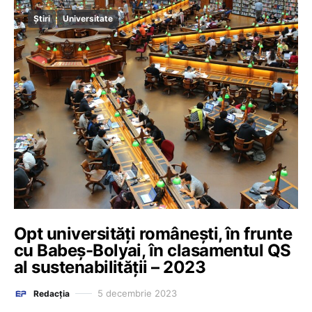
Știri
Universitate
Opt universități românești, în frunte
cu Babeș-Bolyai, în clasamentul QS
al sustenabilității – 2023
5 decembrie 2023
Redacția