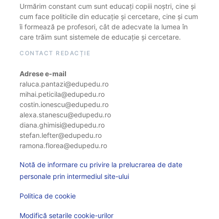
Urmărim constant cum sunt educați copiii noștri, cine și
cum face politicile din educație și cercetare, cine și cum
îi formează pe profesori, cât de adecvate la lumea în
care trăim sunt sistemele de educație și cercetare.
CONTACT REDACȚIE
Adrese e-mail
raluca.pantazi@edupedu.ro
mihai.peticila@edupedu.ro
costin.ionescu@edupedu.ro
alexa.stanescu@edupedu.ro
diana.ghimisi@edupedu.ro
stefan.lefter@edupedu.ro
ramona.florea@edupedu.ro
Notă de informare cu privire la prelucrarea de date
personale prin intermediul site-ului
Politica de cookie
Modifică setarile cookie-urilor