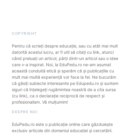
COPYRIGHT
Pentru că scrieți despre educație, sau cu atât mai mult
datorită acestui lucru, ar fi util să citați cu link, atunci
când preluați un articol, părți dintr-un articol sau o idee
care v-a inspirat. Noi, la EduPedu.ro ne-am asumat
această conduită etică și sperăm că și publicațiile cu
mult mai multă experiență vor face la fel. Ne bucurăm
că găsiți subiecte interesante pe Edupedu.ro și suntem
siguri că înțelegeți rugămintea noastră de a cita sursa
(cu link), ca o declarație reciprocă de respect și
profesionalism. Vă mulțumim!
DESPRE NOI
EduPedu.ro este o publicație online care găzduiește
exclusiv articole din domeniul educației și cercetării.