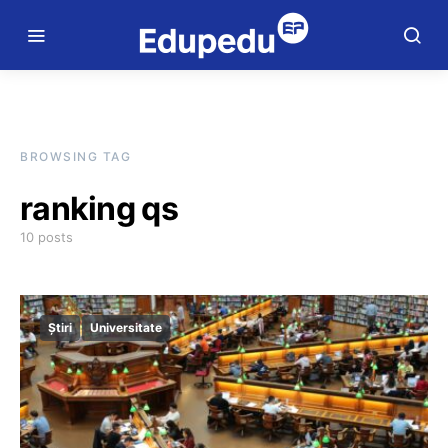
BROWSING TAG
ranking qs
10 posts
Știri
Universitate