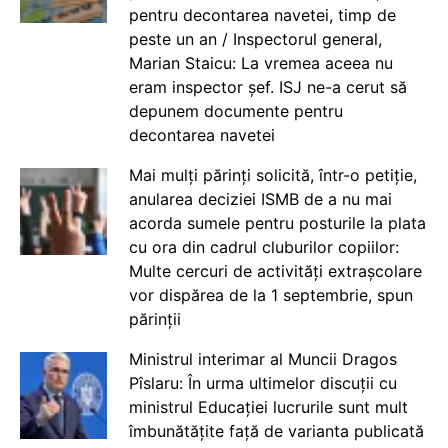
pentru decontarea navetei, timp de
peste un an / Inspectorul general,
Marian Staicu: La vremea aceea nu
eram inspector șef. ISJ ne-a cerut să
depunem documente pentru
decontarea navetei
Mai mulți părinți solicită, într-o petiție,
anularea deciziei ISMB de a nu mai
acorda sumele pentru posturile la plata
cu ora din cadrul cluburilor copiilor:
Multe cercuri de activități extrașcolare
vor dispărea de la 1 septembrie, spun
părinții
Ministrul interimar al Muncii Dragos
Pîslaru: În urma ultimelor discuții cu
ministrul Educației lucrurile sunt mult
îmbunătățite față de varianta publicată