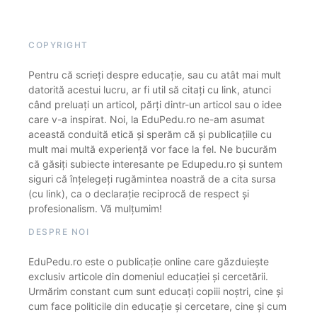
COPYRIGHT
Pentru că scrieți despre educație, sau cu atât mai mult
datorită acestui lucru, ar fi util să citați cu link, atunci
când preluați un articol, părți dintr-un articol sau o idee
care v-a inspirat. Noi, la EduPedu.ro ne-am asumat
această conduită etică și sperăm că și publicațiile cu
mult mai multă experiență vor face la fel. Ne bucurăm
că găsiți subiecte interesante pe Edupedu.ro și suntem
siguri că înțelegeți rugămintea noastră de a cita sursa
(cu link), ca o declarație reciprocă de respect și
profesionalism. Vă mulțumim!
DESPRE NOI
EduPedu.ro este o publicație online care găzduiește
exclusiv articole din domeniul educației și cercetării.
Urmărim constant cum sunt educați copiii noștri, cine și
cum face politicile din educație și cercetare, cine și cum