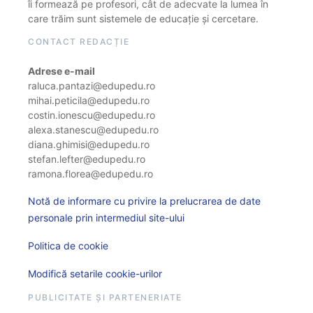
îi formează pe profesori, cât de adecvate la lumea în
care trăim sunt sistemele de educație și cercetare.
CONTACT REDACȚIE
Adrese e-mail
raluca.pantazi@edupedu.ro
mihai.peticila@edupedu.ro
costin.ionescu@edupedu.ro
alexa.stanescu@edupedu.ro
diana.ghimisi@edupedu.ro
stefan.lefter@edupedu.ro
ramona.florea@edupedu.ro
Notă de informare cu privire la prelucrarea de date
personale prin intermediul site-ului
Politica de cookie
Modifică setarile cookie-urilor
PUBLICITATE ȘI PARTENERIATE