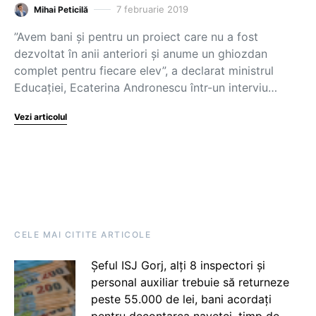
7 februarie 2019
Mihai Peticilă
”Avem bani şi pentru un proiect care nu a fost
dezvoltat în anii anteriori şi anume un ghiozdan
complet pentru fiecare elev”, a declarat ministrul
Educației, Ecaterina Andronescu într-un interviu…
Vezi articolul
CELE MAI CITITE ARTICOLE
Șeful ISJ Gorj, alți 8 inspectori și
personal auxiliar trebuie să returneze
peste 55.000 de lei, bani acordați
pentru decontarea navetei, timp de