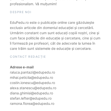
profesionalism. Vă mulțumim!
DESPRE NOI
EduPedu.ro este o publicație online care găzduiește
exclusiv articole din domeniul educației și cercetării.
Urmărim constant cum sunt educați copiii noștri, cine și
cum face politicile din educație și cercetare, cine și cum
îi formează pe profesori, cât de adecvate la lumea în
care trăim sunt sistemele de educație și cercetare.
CONTACT REDACȚIE
Adrese e-mail
raluca.pantazi@edupedu.ro
mihai.peticila@edupedu.ro
costin.ionescu@edupedu.ro
alexa.stanescu@edupedu.ro
diana.ghimisi@edupedu.ro
stefan.lefter@edupedu.ro
ramona.florea@edupedu.ro