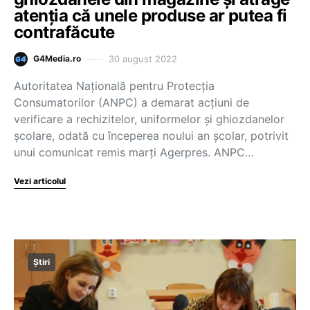
atenția că unele produse ar putea fi
contrafăcute
30 august 2022
G4Media.ro
Autoritatea Naţională pentru Protecţia
Consumatorilor (ANPC) a demarat acţiuni de
verificare a rechizitelor, uniformelor şi ghiozdanelor
şcolare, odată cu începerea noului an şcolar, potrivit
unui comunicat remis marţi Agerpres. ANPC…
Vezi articolul
Știri