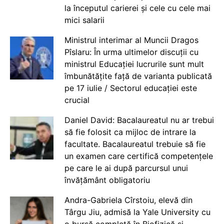
la începutul carierei și cele cu cele mai
mici salarii
Ministrul interimar al Muncii Dragos
Pîslaru: În urma ultimelor discuții cu
ministrul Educației lucrurile sunt mult
îmbunătățite față de varianta publicată
pe 17 iulie / Sectorul educației este
crucial
Daniel David: Bacalaureatul nu ar trebui
să fie folosit ca mijloc de intrare la
facultate. Bacalaureatul trebuie să fie
un examen care certifică competențele
pe care le ai după parcursul unui
învățământ obligatoriu
Andra-Gabriela Cîrstoiu, elevă din
Târgu Jiu, admisă la Yale University cu
o bursă completă în Biofizică și