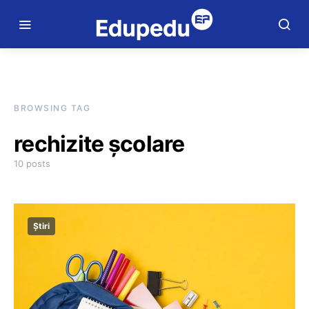
BROWSING TAG
rechizite școlare
10 posts
Știri