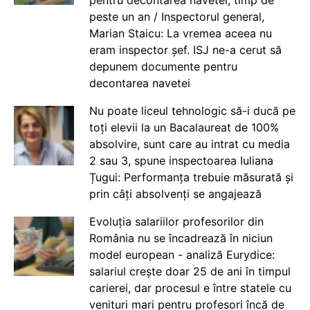
peste un an / Inspectorul general,
Marian Staicu: La vremea aceea nu
eram inspector șef. ISJ ne-a cerut să
depunem documente pentru
decontarea navetei
Nu poate liceul tehnologic să-i ducă pe
toți elevii la un Bacalaureat de 100%
absolvire, sunt care au intrat cu media
2 sau 3, spune inspectoarea Iuliana
Țugui: Performanța trebuie măsurată și
prin câți absolvenți se angajează
Evoluția salariilor profesorilor din
România nu se încadrează în niciun
model european - analiză Eurydice:
salariul crește doar 25 de ani în timpul
carierei, dar procesul e între statele cu
venituri mari pentru profesori încă de