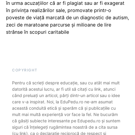
în urma acuzațiilor că ar fi plagiat sau ar fi exagerat
în privința realizărilor sale, promovate printr-o
poveste de viață marcată de un diagnostic de autism,
zeci de maratoane parcurse și milioane de lire
strânse în scopuri caritabile
COPYRIGHT
Pentru că scrieți despre educație, sau cu atât mai mult
datorită acestui lucru, ar fi util să citați cu link, atunci
când preluați un articol, părți dintr-un articol sau o idee
care v-a inspirat. Noi, la EduPedu.ro ne-am asumat
această conduită etică și sperăm că și publicațiile cu
mult mai multă experiență vor face la fel. Ne bucurăm
că găsiți subiecte interesante pe Edupedu.ro și suntem
siguri că înțelegeți rugămintea noastră de a cita sursa
(cu link), ca o declarație reciprocă de respect și