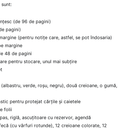
 sunt:
ențesc (de 96 de pagini)
de pagini)
argine (pentru notițe care, astfel, se pot îndosaria)
pe margine
de 48 de pagini
are pentru stocare, unul mai subțire
et
e (albastru, verde, roșu, negru), două creioane, o gumă,
stic pentru protejat cărțile și caietele
 folii
pas, riglă, ascuțitoare cu rezervor, agendă
rfecă (cu vârfuri rotunde), 12 creioane colorate, 12