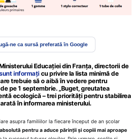
gă-ne ca sursă preferată în Google
inisterului Educației din Franța, directorii de
sunt informați
cu privire la lista minimă de
care trebuie să o aibă în vedere pentru
 de pe 1 septembrie. „Buget, greutatea
tă ecologică – trei priorități pentru stabilirea
e arată în informarea ministerului.
are asupra familiilor la fiecare început de an școlar
 absolută
pentru a aduce părinții și copiii mai aproape
la succesul tuturor elevilor. Prin urmare, școlile și