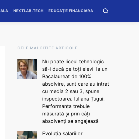
OALĂ
NEXTLAB.TECH
EDUCAȚIE FINANCIARĂ
CELE MAI CITITE ARTICOLE
Nu poate liceul tehnologic
să-i ducă pe toți elevii la un
Bacalaureat de 100%
absolvire, sunt care au intrat
cu media 2 sau 3, spune
inspectoarea Iuliana Țugui:
Performanța trebuie
măsurată și prin câți
absolvenți se angajează
Evoluția salariilor