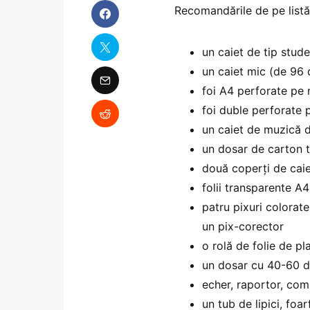
Recomandările de pe listă
un caiet de tip stud
un caiet mic (de 96 
foi A4 perforate pe m
foi duble perforate 
un caiet de muzică 
un dosar de carton t
două coperți de cai
folii transparente A4
patru pixuri colorat
un pix-corector
o rolă de folie de pla
un dosar cu 40-60 de
echer, raportor, com
un tub de lipici, foa