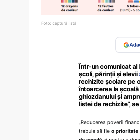
Foto: captură listă
Adau
Într-un comunicat al M
școli, părinții și elevii
rechizite școlare pe 
întoarcerea la școală
ghiozdanului și ampren
listei de rechizite”, s
„Reducerea poverii financi
trebuie să fie
o prioritate
de școală
și pentru a duce 