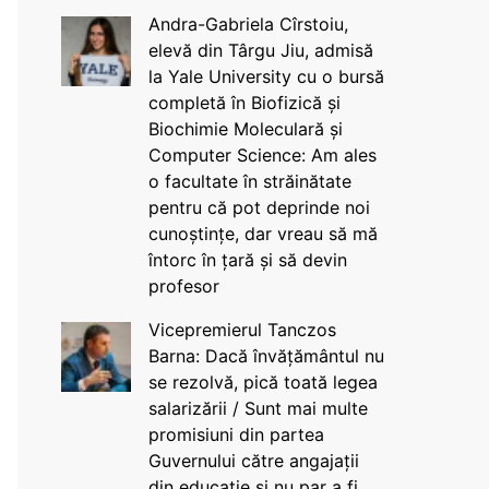
Andra-Gabriela Cîrstoiu,
elevă din Târgu Jiu, admisă
la Yale University cu o bursă
completă în Biofizică și
Biochimie Moleculară și
Computer Science: Am ales
o facultate în străinătate
pentru că pot deprinde noi
cunoștințe, dar vreau să mă
întorc în țară și să devin
profesor
Vicepremierul Tanczos
Barna: Dacă învățământul nu
se rezolvă, pică toată legea
salarizării / Sunt mai multe
promisiuni din partea
Guvernului către angajații
din educație și nu par a fi