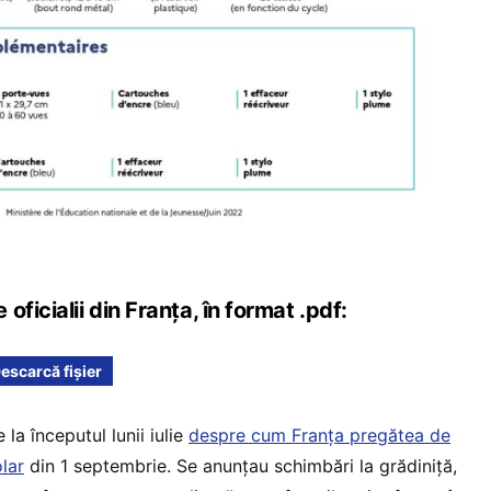
ficialii din Franța, în format .pdf:
escarcă fișier
la începutul lunii iulie
despre cum Franța pregătea de
lar
din 1 septembrie. Se anunțau schimbări la grădiniță,