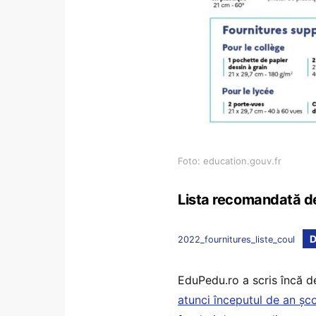
Foto: education.gouv.fr
Lista recomandată de o
D
2022_fournitures_liste_coul
EduPedu.ro a scris încă de 
atunci începutul de an șco