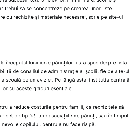
 ar trebui să se concentreze pe crearea unor liste
e cu rechizite și materiale necesare”, scrie pe site-ul
a începutul lunii iunie părinților li s-a spus despre lista
bilită de consiliul de administrație al școlii, fie pe site-ul
 la școală pe un avizier. Pe lângă asta, instituția centrală
iilor cu aceste ghiduri esențiale.
ru a reduce costurile pentru familii, ca rechizitele să
ur set de tip
kit
, prin asociațiile de părinți, sau în timpul
e nevoile copilului, pentru a nu face risipă.