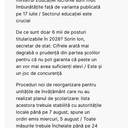
ministrul Educației lucrurile sunt mult
îmbunătățite față de varianta publicată
pe 17 iulie / Sectorul educației este
crucial
De ce sunt doar 6 mii de posturi
titularizabile în 2026? Sorin Ion,
secretar de stat: Cifrele arată mai
degrabă o prudență din partea școlilor
pentru că nu pot garanta că peste un
an vor mai avea suficienți elevi / Este și
un joc de concurență
Proceduri noi de reorganizare pentru
unitățile de învățământ care nu au
realizat planul de școlarizare: lista
acestora trebuie stabilită cu autoritățile
locale până pe 7 august, spune un
ordin emis miercuri, 5 august / Toate
măsurile trebuie încheiate până pe 24