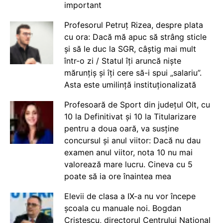
important
Profesorul Petruț Rizea, despre plata
cu ora: Dacă mă apuc să strâng sticle
și să le duc la SGR, câștig mai mult
într-o zi / Statul îți aruncă niște
mărunțiș și îți cere să-i spui „salariu”.
Asta este umilință instituționalizată
Profesoară de Sport din județul Olt, cu
10 la Definitivat și 10 la Titularizare
pentru a doua oară, va susține
concursul și anul viitor: Dacă nu dau
examen anul viitor, nota 10 nu mai
valorează mare lucru. Cineva cu 5
poate să ia ore înaintea mea
Elevii de clasa a IX-a nu vor începe
școala cu manuale noi. Bogdan
Cristescu, directorul Centrului Național