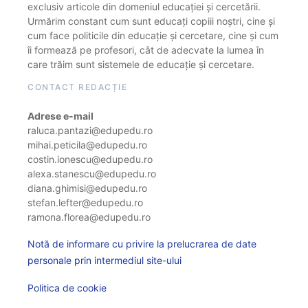
exclusiv articole din domeniul educației și cercetării.
Urmărim constant cum sunt educați copiii noștri, cine și
cum face politicile din educație și cercetare, cine și cum
îi formează pe profesori, cât de adecvate la lumea în
care trăim sunt sistemele de educație și cercetare.
CONTACT REDACȚIE
Adrese e-mail
raluca.pantazi@edupedu.ro
mihai.peticila@edupedu.ro
costin.ionescu@edupedu.ro
alexa.stanescu@edupedu.ro
diana.ghimisi@edupedu.ro
stefan.lefter@edupedu.ro
ramona.florea@edupedu.ro
Notă de informare cu privire la prelucrarea de date
personale prin intermediul site-ului
Politica de cookie