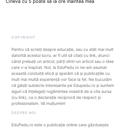
Cineva cu 5 poate să ia ore înaintea mea
COPYRIGHT
Pentru că scrieți despre educație, sau cu atât mai mult
datorită acestui lucru, ar fi util să citați cu link, atunci
când preluați un articol, părți dintr-un articol sau o idee
care v-a inspirat. Noi, la EduPedu.ro ne-am asumat
această conduită etică și sperăm că și publicațiile cu
mult mai multă experiență vor face la fel. Ne bucurăm
că găsiți subiecte interesante pe Edupedu.ro și suntem
siguri că înțelegeți rugămintea noastră de a cita sursa
(cu link), ca o declarație reciprocă de respect și
profesionalism. Vă mulțumim!
DESPRE NOI
EduPedu.ro este o publicație online care găzduiește