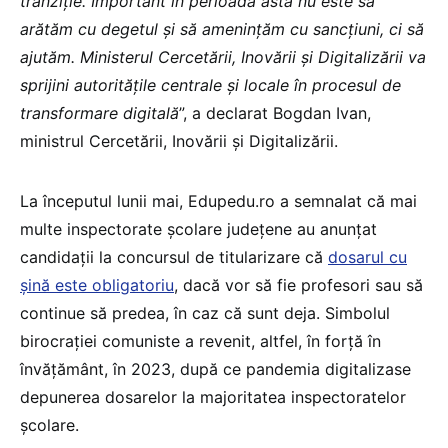
tranziție. Important în perioada asta nu este să
arătăm cu degetul și să amenințăm cu sancțiuni, ci să
ajutăm. Ministerul Cercetării, Inovării și Digitalizării va
sprijini autoritățile centrale și locale în procesul de
transformare digitală
”, a declarat Bogdan Ivan,
ministrul Cercetării, Inovării și Digitalizării.
La începutul lunii mai, Edupedu.ro a semnalat că mai
multe inspectorate școlare județene au anunțat
candidații la concursul de titularizare că
dosarul cu
șină este obligatoriu
, dacă vor să fie profesori sau să
continue să predea, în caz că sunt deja. Simbolul
birocrației comuniste a revenit, altfel, în forță în
învățământ, în 2023, după ce pandemia digitalizase
depunerea dosarelor la majoritatea inspectoratelor
școlare.