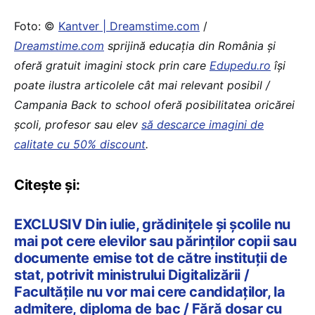
Foto: ©
Kantver | Dreamstime.com
/
Dreamstime.com
sprijină educaţia din România şi
oferă gratuit imagini stock prin care
Edupedu.ro
îşi
poate ilustra articolele cât mai relevant posibil /
Campania Back to school oferă posibilitatea oricărei
școli, profesor sau elev
să descarce imagini de
calitate cu 50% discount
.
Citește și:
EXCLUSIV Din iulie, grădinițele și școlile nu
mai pot cere elevilor sau părinților copii sau
documente emise tot de către instituții de
stat, potrivit ministrului Digitalizării /
Facultățile nu vor mai cere candidaților, la
admitere, diploma de bac / Fără dosar cu