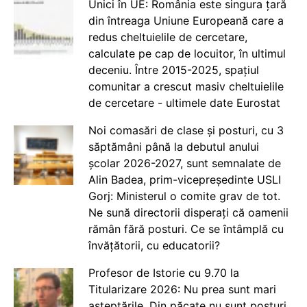
Unici în UE: România este singura țară
din întreaga Uniune Europeană care a
redus cheltuielile de cercetare,
calculate pe cap de locuitor, în ultimul
deceniu. Între 2015-2025, spațiul
comunitar a crescut masiv cheltuielile
de cercetare - ultimele date Eurostat
Noi comasări de clase și posturi, cu 3
săptămâni până la debutul anului
școlar 2026-2027, sunt semnalate de
Alin Badea, prim-vicepreședinte USLI
Gorj: Ministerul o comite grav de tot.
Ne sună directorii disperați că oamenii
rămân fără posturi. Ce se întâmplă cu
învățătorii, cu educatorii?
Profesor de Istorie cu 9.70 la
Titularizare 2026: Nu prea sunt mari
așteptările. Din păcate nu sunt posturi