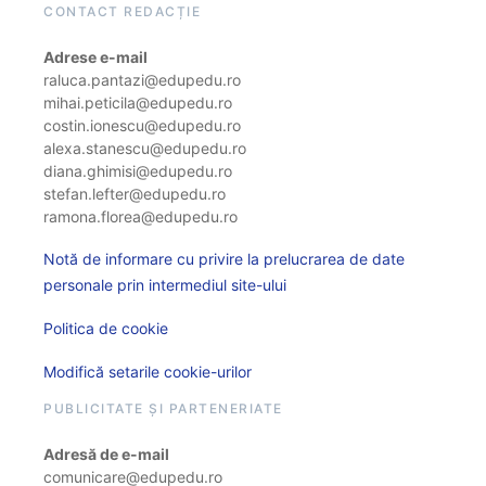
CONTACT REDACȚIE
Adrese e-mail
raluca.pantazi@edupedu.ro
mihai.peticila@edupedu.ro
costin.ionescu@edupedu.ro
alexa.stanescu@edupedu.ro
diana.ghimisi@edupedu.ro
stefan.lefter@edupedu.ro
ramona.florea@edupedu.ro
Notă de informare cu privire la prelucrarea de date
personale prin intermediul site-ului
Politica de cookie
Modifică setarile cookie-urilor
PUBLICITATE ȘI PARTENERIATE
Adresă de e-mail
comunicare@edupedu.ro