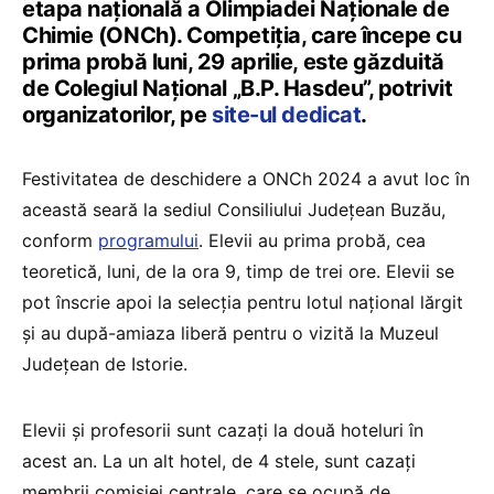
etapa națională a Olimpiadei Naționale de
Chimie (ONCh). Competiția, care începe cu
prima probă luni, 29 aprilie, este găzduită
de Colegiul Național „B.P. Hasdeu”, potrivit
organizatorilor, pe
site-ul dedicat
.
Festivitatea de deschidere a ONCh 2024 a avut loc în
această seară la sediul Consiliului Județean Buzău,
conform
programului
. Elevii au prima probă, cea
teoretică, luni, de la ora 9, timp de trei ore. Elevii se
pot înscrie apoi la selecția pentru lotul național lărgit
și au după-amiaza liberă pentru o vizită la Muzeul
Județean de Istorie.
Elevii și profesorii sunt cazați la două hoteluri în
acest an. La un alt hotel, de 4 stele, sunt cazați
membrii comisiei centrale, care se ocupă de