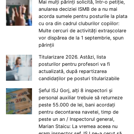
Mai mulți părinți solicită, într-o petiție,
anularea deciziei ISMB de a nu mai
acorda sumele pentru posturile la plata
cu ora din cadrul cluburilor copiilor:
Multe cercuri de activități extrașcolare
vor dispărea de la 1 septembrie, spun
părinții
Titularizare 2026. Astăzi, lista
posturilor pentru profesori va fi
actualizată, după repartizarea
candidaților pe posturi titularizabile
Șeful ISJ Gorj, alți 8 inspectori și
personal auxiliar trebuie să returneze
peste 55.000 de lei, bani acordați
pentru decontarea navetei, timp de
peste un an / Inspectorul general,
Marian Staicu: La vremea aceea nu
eram inspector șef. ISJ ne-a cerut să