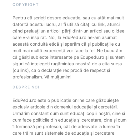
COPYRIGHT
Pentru că scrieți despre educație, sau cu atât mai mult
datorită acestui lucru, ar fi util să citați cu link, atunci
când preluați un articol, părți dintr-un articol sau o idee
care v-a inspirat. Noi, la EduPedu.ro ne-am asumat
această conduită etică și sperăm că și publicațiile cu
mult mai multă experiență vor face la fel. Ne bucurăm
că găsiți subiecte interesante pe Edupedu.ro și suntem
siguri că înțelegeți rugămintea noastră de a cita sursa
(cu link), ca o declarație reciprocă de respect și
profesionalism. Vă mulțumim!
DESPRE NOI
EduPedu.ro este o publicație online care găzduiește
exclusiv articole din domeniul educației și cercetării.
Urmărim constant cum sunt educați copiii noștri, cine și
cum face politicile din educație și cercetare, cine și cum
îi formează pe profesori, cât de adecvate la lumea în
care trăim sunt sistemele de educație și cercetare.