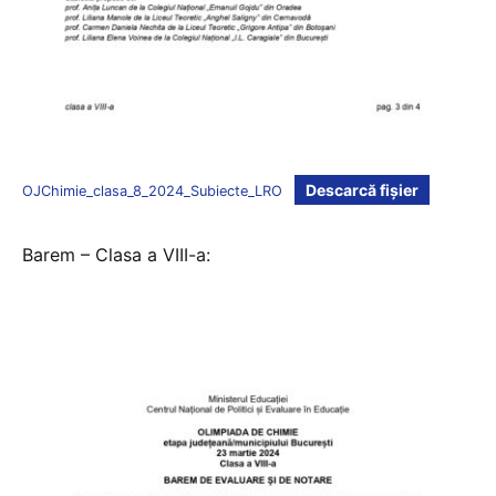
Descarcă fișier
OJChimie_clasa_8_2024_Subiecte_LRO
Barem – Clasa a VIII-a: