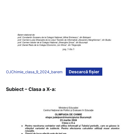
Descarcă fișier
OJChimie_clasa_9_2024_barem
Subiect – Clasa a X-a: