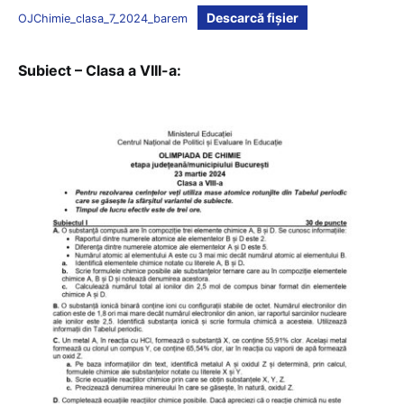
Descarcă fișier
OJChimie_clasa_7_2024_barem
Subiect – Clasa a VIII-a: