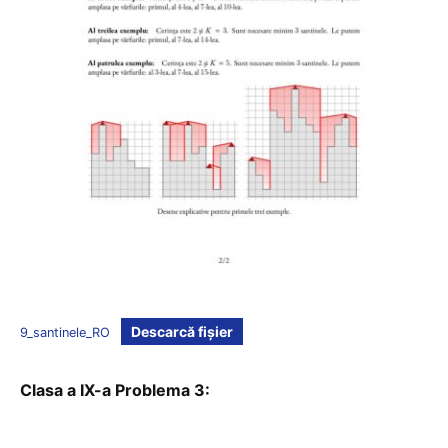
Descarcă fișier
9_santinele_RO
Clasa a IX-a Problema 3: