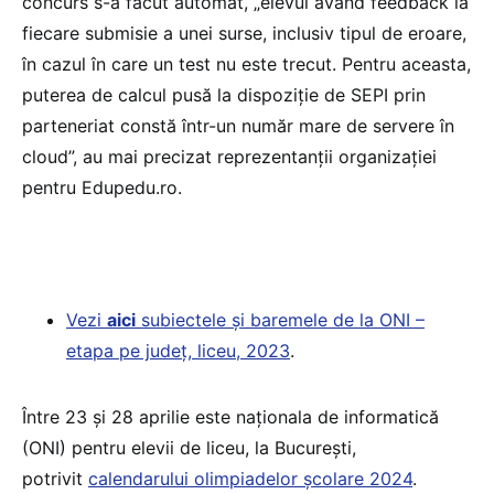
concurs s-a făcut automat, „elevul având feedback la
fiecare submisie a unei surse, inclusiv tipul de eroare,
în cazul în care un test nu este trecut. Pentru aceasta,
puterea de calcul pusă la dispoziție de SEPI prin
parteneriat constă într-un număr mare de servere în
cloud”, au mai precizat reprezentanții organizației
pentru Edupedu.ro.
Vezi
aici
subiectele și baremele de la ONI –
etapa pe județ, liceu, 2023
.
Între 23 și 28 aprilie este naționala de informatică
(ONI) pentru elevii de liceu, la București,
potrivit
calendarului olimpiadelor școlare 2024
.