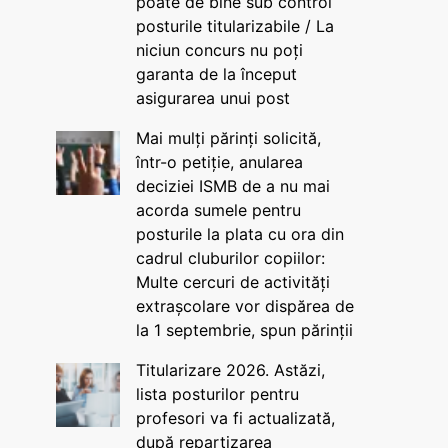
poate de bine sub control
posturile titularizabile / La
niciun concurs nu poți
garanta de la început
asigurarea unui post
Mai mulți părinți solicită,
într-o petiție, anularea
deciziei ISMB de a nu mai
acorda sumele pentru
posturile la plata cu ora din
cadrul cluburilor copiilor:
Multe cercuri de activități
extrașcolare vor dispărea de
la 1 septembrie, spun părinții
Titularizare 2026. Astăzi,
lista posturilor pentru
profesori va fi actualizată,
după repartizarea