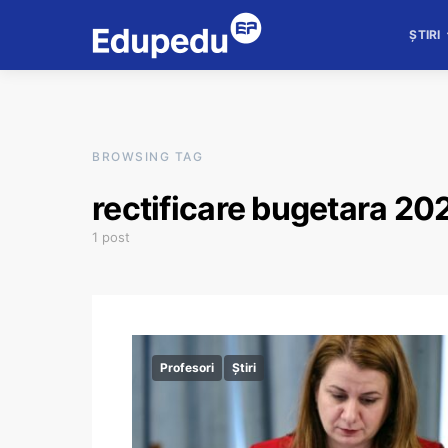
ȘTIRI
BROWSING TAG
rectificare bugetara 20
1 post
Profesori
Știri