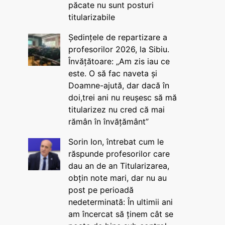
păcate nu sunt posturi
titularizabile
Ședințele de repartizare a
profesorilor 2026, la Sibiu.
Învățătoare: „Am zis iau ce
este. O să fac naveta și
Doamne-ajută, dar dacă în
doi,trei ani nu reușesc să mă
titularizez nu cred că mai
rămân în învățământ”
Sorin Ion, întrebat cum le
răspunde profesorilor care
dau an de an Titularizarea,
obțin note mari, dar nu au
post pe perioadă
nedeterminată: În ultimii ani
am încercat să ținem cât se