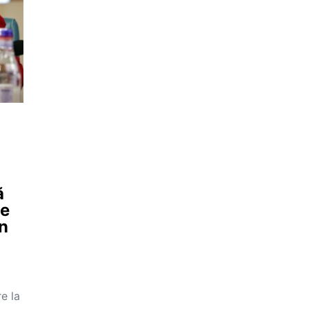
ă
le
în
e la