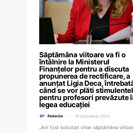
Săptămâna viitoare va fi o
întâlnire la Ministerul
Finanțelor pentru a discuta
propunerea de rectificare, a
anunțat Ligia Deca, întrebat
când se vor plăti stimulente
pentru profesori prevăzute 
legea educației
18 octombrie 2023
Redacția
„Am fost solicitați chiar săptămâna viitoar