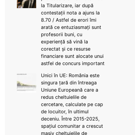
la Titularizare, iar după
contestații nota a ajuns la
8.70 / Astfel de erori îmi
arată ce entuziasmați sunt
profesorii buni, cu
experiență să vină la
corectat și ce resurse
financiare sunt alocate unui
astfel de concurs important
Unici în UE: România este
singura țară din întreaga
Uniune Europeană care a
redus cheltuielile de
cercetare, calculate pe cap
de locuitor, în ultimul
deceniu. Între 2015-2025,
spațiul comunitar a crescut
masiv cheltuielile de