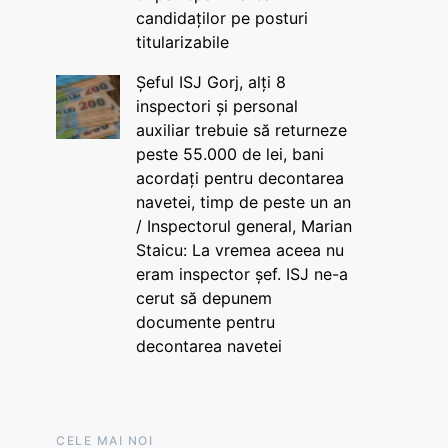
candidaților pe posturi
titularizabile
Șeful ISJ Gorj, alți 8
inspectori și personal
auxiliar trebuie să returneze
peste 55.000 de lei, bani
acordați pentru decontarea
navetei, timp de peste un an
/ Inspectorul general, Marian
Staicu: La vremea aceea nu
eram inspector șef. ISJ ne-a
cerut să depunem
documente pentru
decontarea navetei
CELE MAI NOI