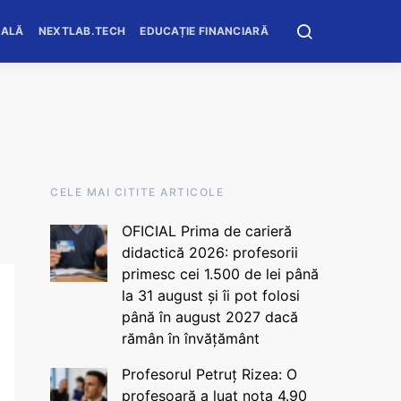
OALĂ
NEXTLAB.TECH
EDUCAȚIE FINANCIARĂ
CELE MAI CITITE ARTICOLE
OFICIAL Prima de carieră
didactică 2026: profesorii
primesc cei 1.500 de lei până
la 31 august și îi pot folosi
până în august 2027 dacă
rămân în învățământ
Profesorul Petruț Rizea: O
profesoară a luat nota 4.90