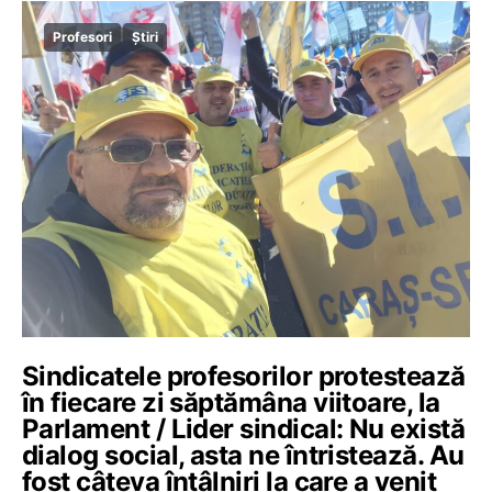
Profesori
Știri
Sindicatele profesorilor protestează
în fiecare zi săptămâna viitoare, la
Parlament / Lider sindical: Nu există
dialog social, asta ne întristează. Au
fost câteva întâlniri la care a venit