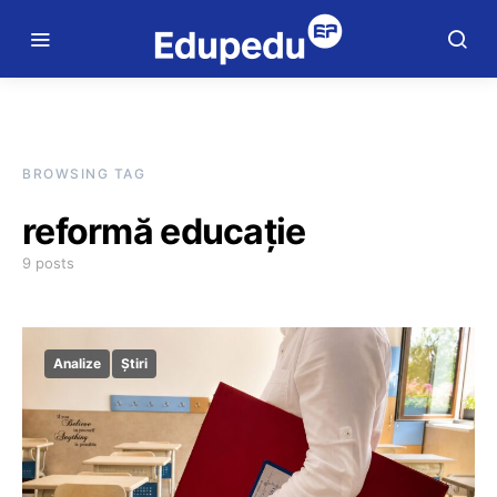
BROWSING TAG
reformă educație
9 posts
Analize
Știri