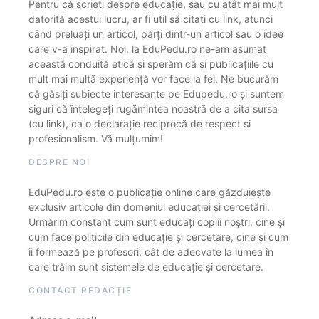
Pentru că scrieți despre educație, sau cu atât mai mult
datorită acestui lucru, ar fi util să citați cu link, atunci
când preluați un articol, părți dintr-un articol sau o idee
care v-a inspirat. Noi, la EduPedu.ro ne-am asumat
această conduită etică și sperăm că și publicațiile cu
mult mai multă experiență vor face la fel. Ne bucurăm
că găsiți subiecte interesante pe Edupedu.ro și suntem
siguri că înțelegeți rugămintea noastră de a cita sursa
(cu link), ca o declarație reciprocă de respect și
profesionalism. Vă mulțumim!
DESPRE NOI
EduPedu.ro este o publicație online care găzduiește
exclusiv articole din domeniul educației și cercetării.
Urmărim constant cum sunt educați copiii noștri, cine și
cum face politicile din educație și cercetare, cine și cum
îi formează pe profesori, cât de adecvate la lumea în
care trăim sunt sistemele de educație și cercetare.
CONTACT REDACȚIE