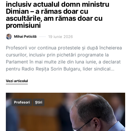
inclusiv actualul domn ministru
Dimian – a rămas doar cu
ascultările, am rămas doar cu
promisiuni
19 iunie 2026
Mihai Peticilă
Profesorii vor continua protestele și după încheierea
cursurilor, inclusiv prin pichetări programate la
Parlament în mai multe zile din luna iunie, a declarat
pentru Radio Reșița Sorin Bulgaru, lider sindical…
Vezi articolul
Profesori
Știri