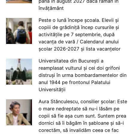
până în august 2027 dacă rămân în
învățământ
Peste o lună începe școala. Elevii și
copiii de grădiniță încep cursurile și
activitățile pe 7 septembrie, după
vacanța de vară / Calendarul anului
școlar 2026-2027 și lista vacanțelor
Universitatea din București a
reamplasat vulturul și cei doi grifoni
distruși în urma bombardamentelor din
anul 1944 pe frontonul Palatului
Universității
Aura Stănculescu, consilier școlar: Este
o mare nedreptate să nu-i lăsăm pe
copii să fie așa cum sunt. Suntem prea
dornici să îi băgăm în șabloane și să-i
corectăm, să invalidăm ceea ce fac