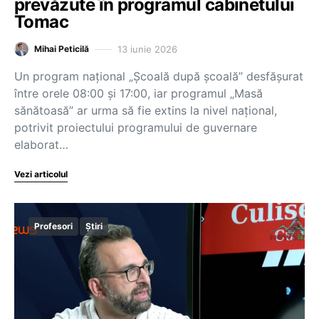
prevăzute în programul cabinetului
Tomac
13 iunie 2026
Mihai Peticilă
Un program național „Școală după școală” desfășurat
între orele 08:00 și 17:00, iar programul „Masă
sănătoasă” ar urma să fie extins la nivel național,
potrivit proiectului programului de guvernare
elaborat…
Vezi articolul
Profesori
Știri