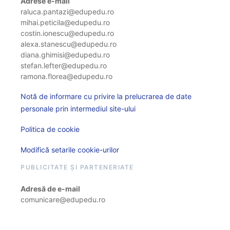
Adrese e-mail
raluca.pantazi@edupedu.ro
mihai.peticila@edupedu.ro
costin.ionescu@edupedu.ro
alexa.stanescu@edupedu.ro
diana.ghimisi@edupedu.ro
stefan.lefter@edupedu.ro
ramona.florea@edupedu.ro
Notă de informare cu privire la prelucrarea de date
personale prin intermediul site-ului
Politica de cookie
Modifică setarile cookie-urilor
PUBLICITATE ȘI PARTENERIATE
Adresă de e-mail
comunicare@edupedu.ro