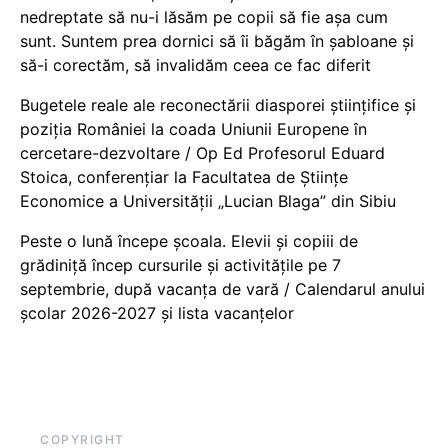
nedreptate să nu-i lăsăm pe copii să fie așa cum
sunt. Suntem prea dornici să îi băgăm în șabloane și
să-i corectăm, să invalidăm ceea ce fac diferit
Bugetele reale ale reconectării diasporei științifice și
poziția României la coada Uniunii Europene în
cercetare-dezvoltare / Op Ed Profesorul Eduard
Stoica, conferențiar la Facultatea de Științe
Economice a Universității „Lucian Blaga” din Sibiu
Peste o lună începe școala. Elevii și copiii de
grădiniță încep cursurile și activitățile pe 7
septembrie, după vacanța de vară / Calendarul anului
școlar 2026-2027 și lista vacanțelor
COPYRIGHT