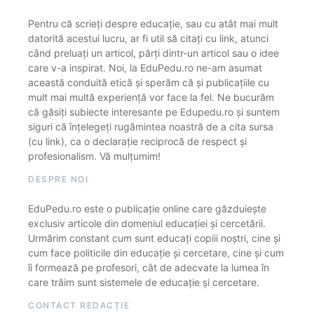
Pentru că scrieți despre educație, sau cu atât mai mult
datorită acestui lucru, ar fi util să citați cu link, atunci
când preluați un articol, părți dintr-un articol sau o idee
care v-a inspirat. Noi, la EduPedu.ro ne-am asumat
această conduită etică și sperăm că și publicațiile cu
mult mai multă experiență vor face la fel. Ne bucurăm
că găsiți subiecte interesante pe Edupedu.ro și suntem
siguri că înțelegeți rugămintea noastră de a cita sursa
(cu link), ca o declarație reciprocă de respect și
profesionalism. Vă mulțumim!
DESPRE NOI
EduPedu.ro este o publicație online care găzduiește
exclusiv articole din domeniul educației și cercetării.
Urmărim constant cum sunt educați copiii noștri, cine și
cum face politicile din educație și cercetare, cine și cum
îi formează pe profesori, cât de adecvate la lumea în
care trăim sunt sistemele de educație și cercetare.
CONTACT REDACȚIE