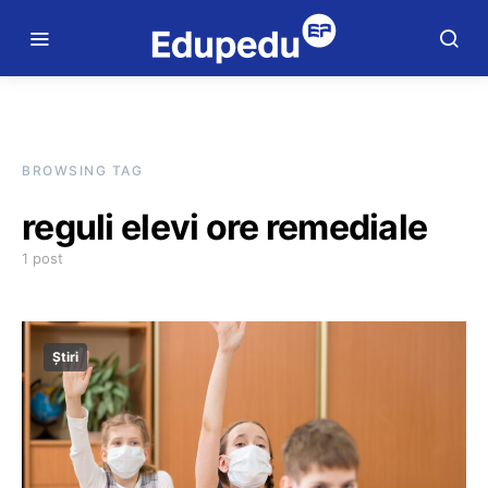
BROWSING TAG
reguli elevi ore remediale
1 post
Știri