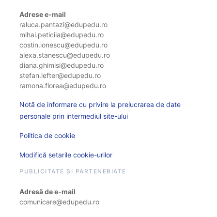
Adrese e-mail
raluca.pantazi@edupedu.ro
mihai.peticila@edupedu.ro
costin.ionescu@edupedu.ro
alexa.stanescu@edupedu.ro
diana.ghimisi@edupedu.ro
stefan.lefter@edupedu.ro
ramona.florea@edupedu.ro
Notă de informare cu privire la prelucrarea de date
personale prin intermediul site-ului
Politica de cookie
Modifică setarile cookie-urilor
PUBLICITATE ȘI PARTENERIATE
Adresă de e-mail
comunicare@edupedu.ro