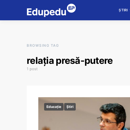
ȘTIRI
BROWSING TAG
relația presă-putere
1 post
Educație
Știri