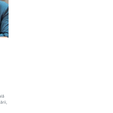
ală
rii,