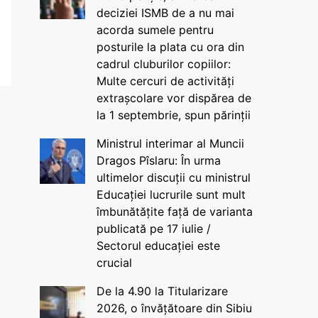
deciziei ISMB de a nu mai
acorda sumele pentru
posturile la plata cu ora din
cadrul cluburilor copiilor:
Multe cercuri de activități
extrașcolare vor dispărea de
la 1 septembrie, spun părinții
Ministrul interimar al Muncii
Dragos Pîslaru: În urma
ultimelor discuții cu ministrul
Educației lucrurile sunt mult
îmbunătățite față de varianta
publicată pe 17 iulie /
Sectorul educației este
crucial
De la 4.90 la Titularizare
2026, o învățătoare din Sibiu