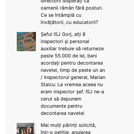
directorii disperați că
oamenii rămân fără posturi.
Ce se întâmplă cu
învățătorii, cu educatorii?
Șeful ISJ Gorj, alți 8
inspectori și personal
auxiliar trebuie să returneze
peste 55.000 de lei, bani
acordați pentru decontarea
navetei, timp de peste un an
/ Inspectorul general, Marian
Staicu: La vremea aceea nu
eram inspector șef. ISJ ne-a
cerut să depunem
documente pentru
decontarea navetei
Mai mulți părinți solicită,
într-o petiție, anularea