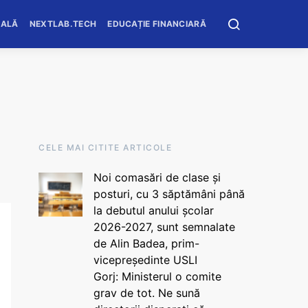
OALĂ
NEXTLAB.TECH
EDUCAȚIE FINANCIARĂ
CELE MAI CITITE ARTICOLE
Noi comasări de clase și
posturi, cu 3 săptămâni până
la debutul anului școlar
2026-2027, sunt semnalate
de Alin Badea, prim-
vicepreședinte USLI
Gorj: Ministerul o comite
grav de tot. Ne sună