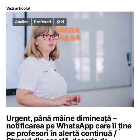
Vezi articolul
Analize
Profesori
Știri
Urgent, până mâine dimineață –
notificarea pe WhatsApp care îi ține
pe profesori în alertă continuă /