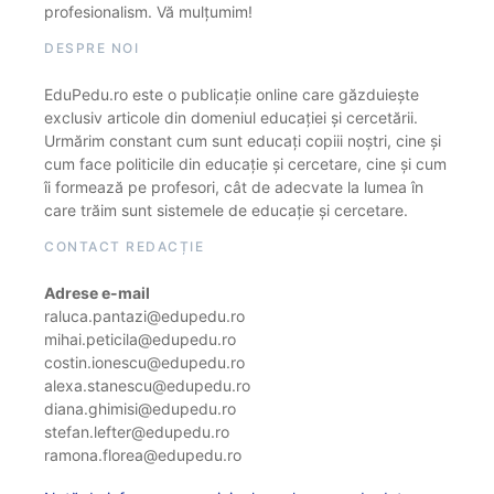
profesionalism. Vă mulțumim!
DESPRE NOI
EduPedu.ro este o publicație online care găzduiește
exclusiv articole din domeniul educației și cercetării.
Urmărim constant cum sunt educați copiii noștri, cine și
cum face politicile din educație și cercetare, cine și cum
îi formează pe profesori, cât de adecvate la lumea în
care trăim sunt sistemele de educație și cercetare.
CONTACT REDACȚIE
Adrese e-mail
raluca.pantazi@edupedu.ro
mihai.peticila@edupedu.ro
costin.ionescu@edupedu.ro
alexa.stanescu@edupedu.ro
diana.ghimisi@edupedu.ro
stefan.lefter@edupedu.ro
ramona.florea@edupedu.ro