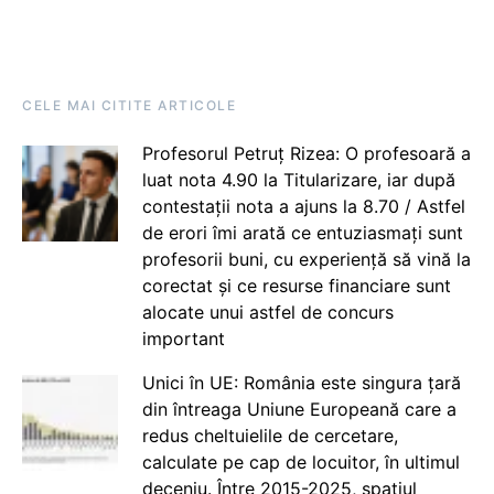
CELE MAI CITITE ARTICOLE
Profesorul Petruț Rizea: O profesoară a
luat nota 4.90 la Titularizare, iar după
contestații nota a ajuns la 8.70 / Astfel
de erori îmi arată ce entuziasmați sunt
profesorii buni, cu experiență să vină la
corectat și ce resurse financiare sunt
alocate unui astfel de concurs
important
Unici în UE: România este singura țară
din întreaga Uniune Europeană care a
redus cheltuielile de cercetare,
calculate pe cap de locuitor, în ultimul
deceniu. Între 2015-2025, spațiul