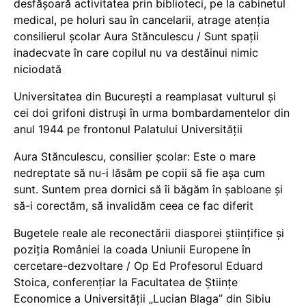
desfășoară activitatea prin biblioteci, pe la cabinetul
medical, pe holuri sau în cancelarii, atrage atenția
consilierul școlar Aura Stănculescu / Sunt spații
inadecvate în care copilul nu va destăinui nimic
niciodată
Universitatea din București a reamplasat vulturul și
cei doi grifoni distruși în urma bombardamentelor din
anul 1944 pe frontonul Palatului Universității
Aura Stănculescu, consilier școlar: Este o mare
nedreptate să nu-i lăsăm pe copii să fie așa cum
sunt. Suntem prea dornici să îi băgăm în șabloane și
să-i corectăm, să invalidăm ceea ce fac diferit
Bugetele reale ale reconectării diasporei științifice și
poziția României la coada Uniunii Europene în
cercetare-dezvoltare / Op Ed Profesorul Eduard
Stoica, conferențiar la Facultatea de Științe
Economice a Universității „Lucian Blaga” din Sibiu