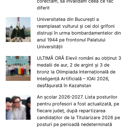
corectăm, să invalidăm ceea ce fac
diferit
Universitatea din București a
reamplasat vulturul și cei doi grifoni
distruși în urma bombardamentelor din
anul 1944 pe frontonul Palatului
Universității
ULTIMĂ ORĂ Elevii români au obținut 3
medalii de aur, 2 de argint și 3 de
bronz la Olimpiada Internațională de
Inteligență Artificială – IOAI 2026,
desfășurată în Kazahstan
An școlar 2026-2027. Lista posturilor
pentru profesori a fost actualizată, pe
fiecare județ, după repartizarea
candidaților de la Titularizare 2026 pe
posturi pe perioadă nedeterminată