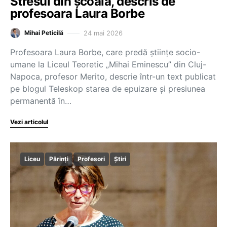
Stresul din școală, descris de
profesoara Laura Borbe
24 mai 2026
Mihai Peticilă
Profesoara Laura Borbe, care predă științe socio-
umane la Liceul Teoretic „Mihai Eminescu” din Cluj-
Napoca, profesor Merito, descrie într-un text publicat
pe blogul Teleskop starea de epuizare și presiunea
permanentă în…
Vezi articolul
Liceu
Părinți
Profesori
Știri