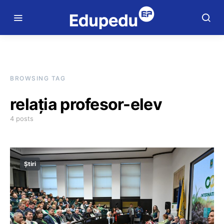
BROWSING TAG
relația profesor-elev
4 posts
Știri