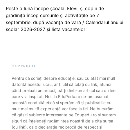
Peste o lună începe școala. Elevii și copiii de
grădiniță încep cursurile și activitățile pe 7
septembrie, după vacanța de vară / Calendarul anului
școlar 2026-2027 și lista vacanțelor
COPYRIGHT
Pentru că scrieți despre educație, sau cu atât mai mult
datorită acestui lucru, ar fi util să citați cu link, atunci
când preluați un articol, părți dintr-un articol sau o idee
care v-a inspirat. Noi, la EduPedu.ro ne-am asumat
această conduită etică și sperăm că și publicațiile cu
mult mai multă experiență vor face la fel. Ne bucurăm
că găsiți subiecte interesante pe Edupedu.ro și suntem
siguri că înțelegeți rugămintea noastră de a cita sursa
(cu link), ca o declarație reciprocă de respect și