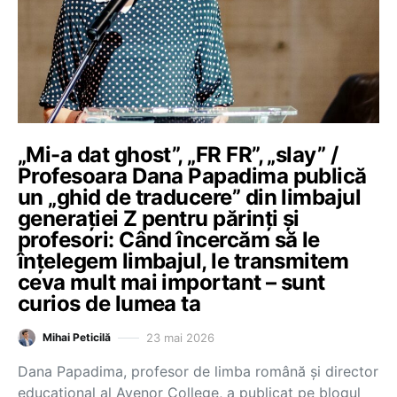
„Mi-a dat ghost”, „FR FR”, „slay” /
Profesoara Dana Papadima publică
un „ghid de traducere” din limbajul
generației Z pentru părinți și
profesori: Când încercăm să le
înțelegem limbajul, le transmitem
ceva mult mai important – sunt
curios de lumea ta
23 mai 2026
Mihai Peticilă
Dana Papadima, profesor de limba română și director
educațional al Avenor College, a publicat pe blogul