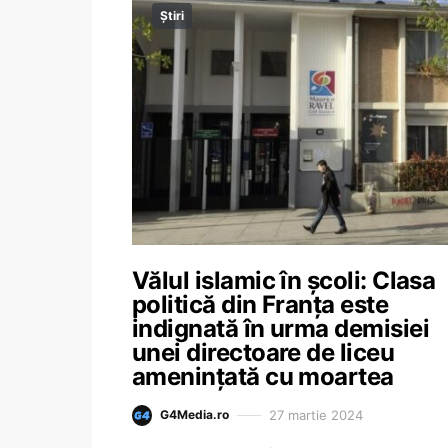
Știri
Vălul islamic în școli: Clasa
politică din Franța este
indignată în urma demisiei
unei directoare de liceu
amenințată cu moartea
27 martie 2024
G4Media.ro