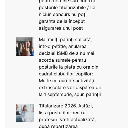
poate de bine sub control
posturile titularizabile / La
niciun concurs nu poți
garanta de la început
asigurarea unui post
Mai mulți părinți solicită,
într-o petiție, anularea
deciziei ISMB de a nu mai
acorda sumele pentru
posturile la plata cu ora din
cadrul cluburilor copiilor:
Multe cercuri de activități
extrașcolare vor dispărea de
la 1 septembrie, spun părinții
Titularizare 2026. Astăzi,
lista posturilor pentru
profesori va fi actualizată,
după repartizarea