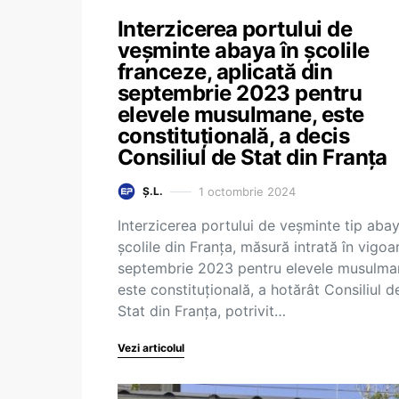
Interzicerea portului de
veșminte abaya în școlile
franceze, aplicată din
septembrie 2023 pentru
elevele musulmane, este
constituțională, a decis
Consiliul de Stat din Franța
1 octombrie 2024
Ș.L.
Interzicerea portului de veșminte tip abay
școlile din Franța, măsură intrată în vigoa
septembrie 2023 pentru elevele musulma
este constituțională, a hotărât Consiliul d
Stat din Franța, potrivit…
Vezi articolul