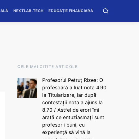
OALĂ
NEXTLAB.TECH
EDUCAȚIE FINANCIARĂ
CELE MAI CITITE ARTICOLE
Profesorul Petruț Rizea: O
profesoară a luat nota 4.90
la Titularizare, iar după
contestații nota a ajuns la
8.70 / Astfel de erori îmi
arată ce entuziasmați sunt
profesorii buni, cu
experiență să vină la