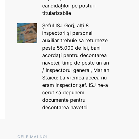
candidaților pe posturi
titularizabile
Șeful ISJ Gorj, alți 8
inspectori și personal
auxiliar trebuie să returneze
peste 55.000 de lei, bani
acordați pentru decontarea
navetei, timp de peste un an
/ Inspectorul general, Marian
Staicu: La vremea aceea nu
eram inspector șef. ISJ ne-a
cerut să depunem
documente pentru
decontarea navetei
CELE MAI NOI