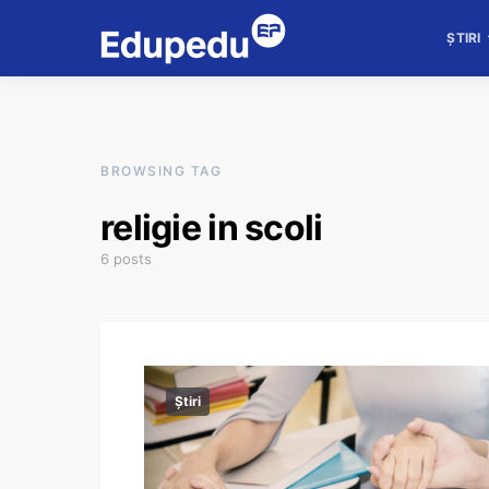
ȘTIRI
BROWSING TAG
religie in scoli
6 posts
Știri