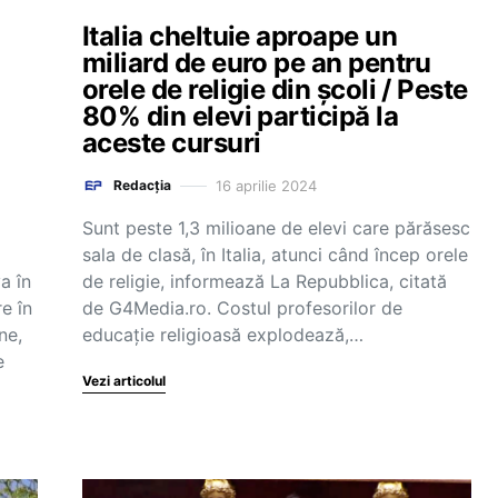
Italia cheltuie aproape un
miliard de euro pe an pentru
orele de religie din școli / Peste
80% din elevi participă la
aceste cursuri
16 aprilie 2024
Redacția
Sunt peste 1,3 milioane de elevi care părăsesc
sala de clasă, în Italia, atunci când încep orele
a în
de religie, informează La Repubblica, citată
re în
de G4Media.ro. Costul profesorilor de
ne,
educație religioasă explodează,…
e
Vezi articolul