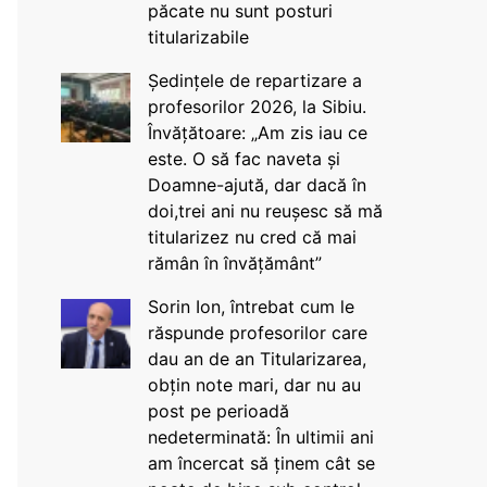
păcate nu sunt posturi
titularizabile
Ședințele de repartizare a
profesorilor 2026, la Sibiu.
Învățătoare: „Am zis iau ce
este. O să fac naveta și
Doamne-ajută, dar dacă în
doi,trei ani nu reușesc să mă
titularizez nu cred că mai
rămân în învățământ”
Sorin Ion, întrebat cum le
răspunde profesorilor care
dau an de an Titularizarea,
obțin note mari, dar nu au
post pe perioadă
nedeterminată: În ultimii ani
am încercat să ținem cât se