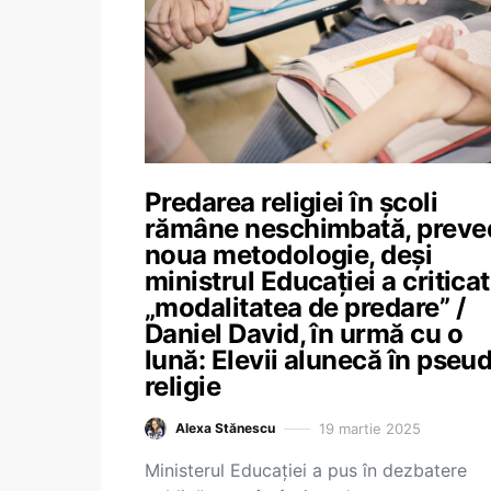
Predarea religiei în școli
rămâne neschimbată, preve
noua metodologie, deși
ministrul Educației a criticat
„modalitatea de predare” /
Daniel David, în urmă cu o
lună: Elevii alunecă în pseu
religie
19 martie 2025
Alexa Stănescu
Ministerul Educației a pus în dezbatere