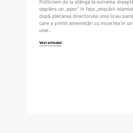
Politicieni de la stânga la extrema dreapt
deplâns un „eșec” în fața „mișcării islamist
după plecarea directorului unui liceu pari
care a primit amenințări cu moartea în u
unei…
Vezi articolul