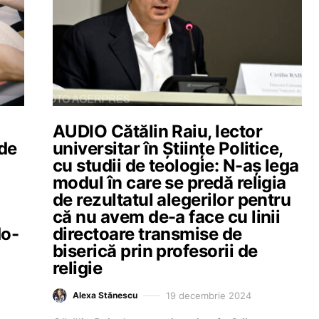
AUDIO Cătălin Raiu, lector
de
universitar în Științe Politice,
cu studii de teologie: N-aș lega
modul în care se predă religia
de rezultatul alegerilor pentru
că nu avem de-a face cu linii
do-
directoare transmise de
biserică prin profesorii de
religie
19 decembrie 2024
Alexa Stănescu