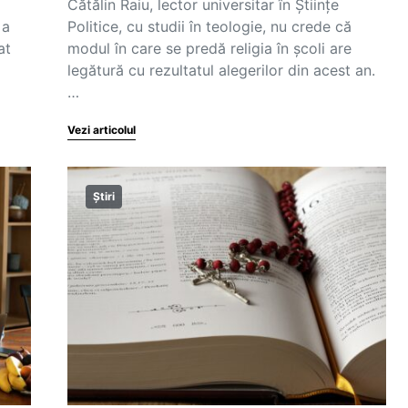
Cătălin Raiu, lector universitar în Științe
 a
Politice, cu studii în teologie, nu crede că
at
modul în care se predă religia în școli are
legătură cu rezultatul alegerilor din acest an.
…
Vezi articolul
Știri