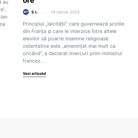
ore
ă au
e”,
14 martie 2024
Ș.L.
zian
Principiul „laicităţii” care guvernează şcolile
rma
din Franţa şi care le interzice între altele
elevilor să poarte însemne religioase
ostentative este „ameninţat mai mult ca
oricând”, a declarat miercuri prim-ministrul
francez…
Vezi articolul