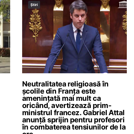
Știri
Neutralitatea religioasă în
școlile din Franța este
amenințată mai mult ca
oricând, avertizează prim-
ministrul francez. Gabriel Attal
anunță sprijin pentru profesori
în combaterea tensiunilor de la