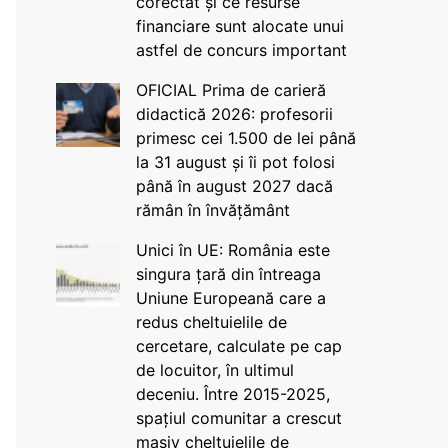
corectat și ce resurse
financiare sunt alocate unui
astfel de concurs important
OFICIAL Prima de carieră
didactică 2026: profesorii
primesc cei 1.500 de lei până
la 31 august și îi pot folosi
până în august 2027 dacă
rămân în învățământ
Unici în UE: România este
singura țară din întreaga
Uniune Europeană care a
redus cheltuielile de
cercetare, calculate pe cap
de locuitor, în ultimul
deceniu. Între 2015-2025,
spațiul comunitar a crescut
masiv cheltuielile de