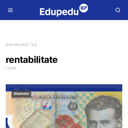
BROWSING TAG
rentabilitate
1 post
Statistici