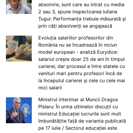
absolvire, sunt care au intrat cu media
2 sau 3, spune inspectoarea Iuliana
Țugui: Performanța trebuie măsurată și
prin câți absolvenți se angajează
Evoluția salariilor profesorilor din
România nu se încadrează în niciun
model european - analiză Eurydice:
salariul crește doar 25 de ani în timpul
carierei, dar procesul e între statele cu
venituri mari pentru profesori încă de
la începutul carierei și cele cu cele mai
mici salarii
Ministrul interimar al Muncii Dragos
Pîslaru: În urma ultimelor discuții cu
ministrul Educației lucrurile sunt mult
îmbunătățite față de varianta publicată
pe 17 iulie / Sectorul educației este