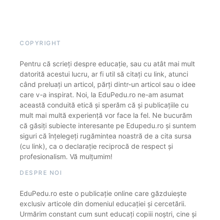
COPYRIGHT
Pentru că scrieți despre educație, sau cu atât mai mult
datorită acestui lucru, ar fi util să citați cu link, atunci
când preluați un articol, părți dintr-un articol sau o idee
care v-a inspirat. Noi, la EduPedu.ro ne-am asumat
această conduită etică și sperăm că și publicațiile cu
mult mai multă experiență vor face la fel. Ne bucurăm
că găsiți subiecte interesante pe Edupedu.ro și suntem
siguri că înțelegeți rugămintea noastră de a cita sursa
(cu link), ca o declarație reciprocă de respect și
profesionalism. Vă mulțumim!
DESPRE NOI
EduPedu.ro este o publicație online care găzduiește
exclusiv articole din domeniul educației și cercetării.
Urmărim constant cum sunt educați copiii noștri, cine și