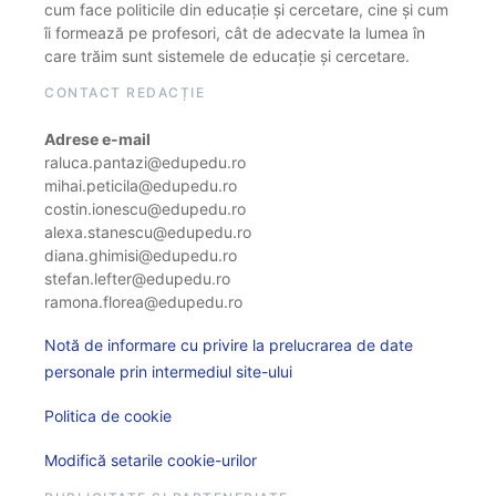
cum face politicile din educație și cercetare, cine și cum
îi formează pe profesori, cât de adecvate la lumea în
care trăim sunt sistemele de educație și cercetare.
CONTACT REDACȚIE
Adrese e-mail
raluca.pantazi@edupedu.ro
mihai.peticila@edupedu.ro
costin.ionescu@edupedu.ro
alexa.stanescu@edupedu.ro
diana.ghimisi@edupedu.ro
stefan.lefter@edupedu.ro
ramona.florea@edupedu.ro
Notă de informare cu privire la prelucrarea de date
personale prin intermediul site-ului
Politica de cookie
Modifică setarile cookie-urilor