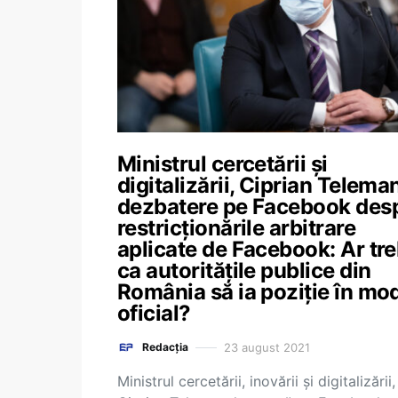
Ministrul cercetării și
digitalizării, Ciprian Teleman
dezbatere pe Facebook des
restricționările arbitrare
aplicate de Facebook: Ar tre
ca autoritățile publice din
România să ia poziție în mo
oficial?
23 august 2021
Redacția
Ministrul cercetării, inovării și digitalizării,