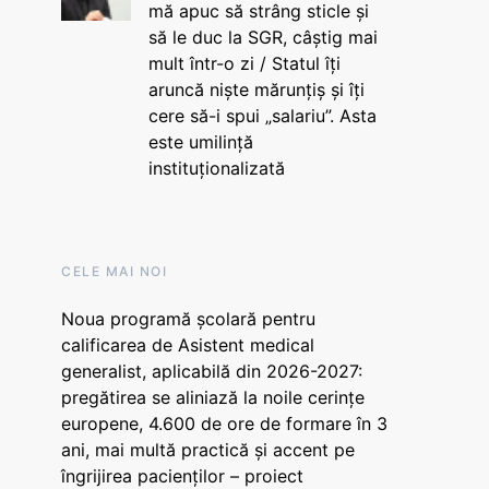
mă apuc să strâng sticle și
să le duc la SGR, câștig mai
mult într-o zi / Statul îți
aruncă niște mărunțiș și îți
cere să-i spui „salariu”. Asta
este umilință
instituționalizată
CELE MAI NOI
Noua programă școlară pentru
calificarea de Asistent medical
generalist, aplicabilă din 2026-2027:
pregătirea se aliniază la noile cerințe
europene, 4.600 de ore de formare în 3
ani, mai multă practică și accent pe
îngrijirea pacienților – proiect