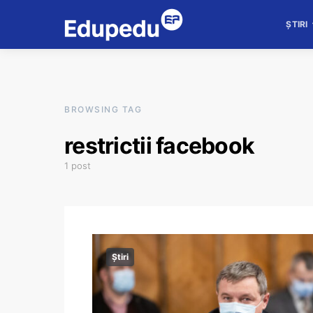
ȘTIRI
BROWSING TAG
restrictii facebook
1 post
Știri