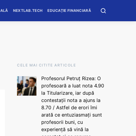
OALĂ
NEXTLAB.TECH
EDUCAȚIE FINANCIARĂ
CELE MAI CITITE ARTICOLE
Profesorul Petruț Rizea: O
profesoară a luat nota 4.90
la Titularizare, iar după
contestații nota a ajuns la
8.70 / Astfel de erori îmi
arată ce entuziasmați sunt
profesorii buni, cu
experiență să vină la