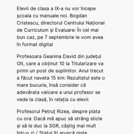
Elevii de clasa a IX-a nu vor începe
școala cu manuale noi. Bogdan
Cristescu, directorul Centrului Național
de Curriculum și Evaluare: În cel mai
bun caz, pe 7 septembrie le vom avea
în format digital
Profesoara Geanina David din județul
Olt, care a obținut 10 la Titularizare va
primi un post de suplinitor. Anul trecut
a făcut naveta 15 km: Rezultatul este o
mare bucurie, însă consider că
adevărata valoare a unui profesor se
vede la clasă, în relația cu elevii
Profesorul Petruț Rizea, despre plata
cu ora: Dacă mă apuc să strâng sticle
și să le duc la SGR, câștig mai mult
într-o zi / Statul îți aruncă niște