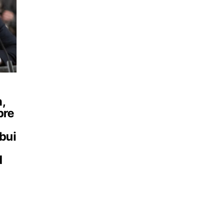
,
pre
bui
d