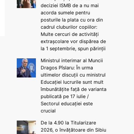
deciziei ISMB de a nu mai
acorda sumele pentru
posturile la plata cu ora din
cadrul cluburilor copiilor:
Multe cercuri de activități
extrașcolare vor dispărea de
la 1 septembrie, spun părinții
Ministrul interimar al Muncii
Dragos Pîslaru: În urma
ultimelor discuții cu ministrul
Educației lucrurile sunt mult
îmbunătățite față de varianta
publicată pe 17 iulie /
Sectorul educației este
crucial
De la 4.90 la Titularizare
2026, o învățătoare din Sibiu