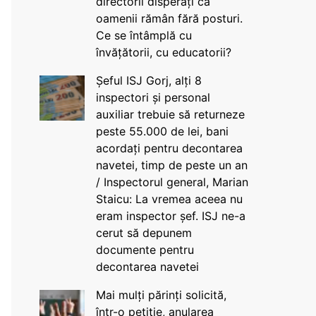
directorii disperați că
oamenii rămân fără posturi.
Ce se întâmplă cu
învățătorii, cu educatorii?
Șeful ISJ Gorj, alți 8
inspectori și personal
auxiliar trebuie să returneze
peste 55.000 de lei, bani
acordați pentru decontarea
navetei, timp de peste un an
/ Inspectorul general, Marian
Staicu: La vremea aceea nu
eram inspector șef. ISJ ne-a
cerut să depunem
documente pentru
decontarea navetei
Mai mulți părinți solicită,
într-o petiție, anularea