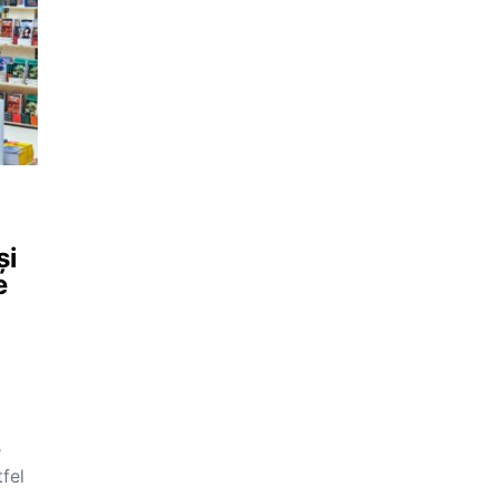
și
e
e
fel