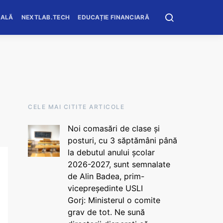
OALĂ
NEXTLAB.TECH
EDUCAȚIE FINANCIARĂ
CELE MAI CITITE ARTICOLE
Noi comasări de clase și
posturi, cu 3 săptămâni până
la debutul anului școlar
2026-2027, sunt semnalate
de Alin Badea, prim-
vicepreședinte USLI
Gorj: Ministerul o comite
grav de tot. Ne sună