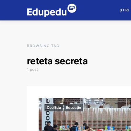
ȘTIRI
BROWSING TAG
reteta secreta
1 post
CoolEdu
Educație