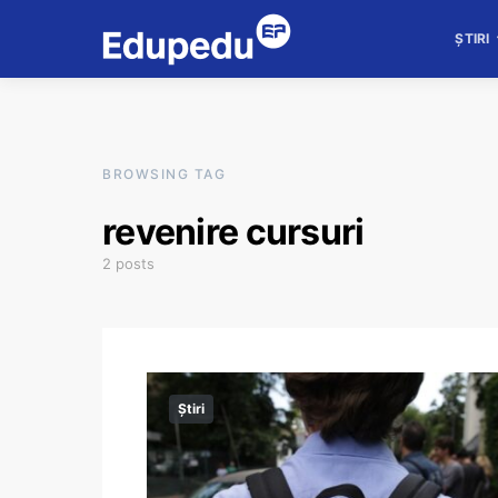
ȘTIRI
BROWSING TAG
revenire cursuri
2 posts
Știri