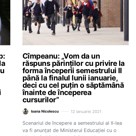
p:
Cîmpeanu: „Vom da un
la
răspuns părinților cu privire la
nu
forma începerii semestrului II
până la finalul lunii ianuarie,
deci cu cel puțin o săptămână
i
înainte de începerea
cursurilor”
12 ianuarie 2021
Ioana Nicolescu
Scenariul de începere a semestrului al II-lea
va fi anunțat de Ministerul Educației cu o