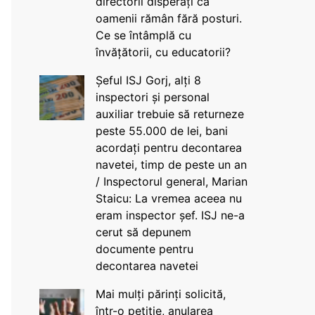
directorii disperați că
oamenii rămân fără posturi.
Ce se întâmplă cu
învățătorii, cu educatorii?
Șeful ISJ Gorj, alți 8
inspectori și personal
auxiliar trebuie să returneze
peste 55.000 de lei, bani
acordați pentru decontarea
navetei, timp de peste un an
/ Inspectorul general, Marian
Staicu: La vremea aceea nu
eram inspector șef. ISJ ne-a
cerut să depunem
documente pentru
decontarea navetei
Mai mulți părinți solicită,
într-o petiție, anularea