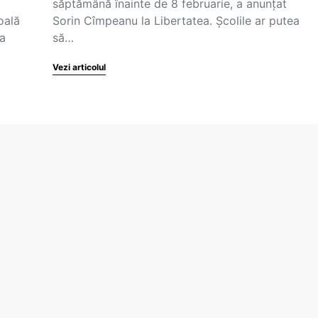
săptămână înainte de 8 februarie, a anunțat
oală
Sorin Cîmpeanu la Libertatea. Școlile ar putea
ta
să…
Vezi articolul