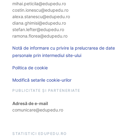
mihai.peticila@edupedu.ro
costin.ionescu@edupedu.ro
alexa.stanescu@edupedu.ro
diana.ghimisi@edupedu.ro
stefan.lefter@edupedu.ro
ramona.florea@edupedu.ro
Notă de informare cu privire la prelucrarea de date
personale prin intermediul site-ului
Politica de cookie
Modifică setarile cookie-urilor
PUBLICITATE ȘI PARTENERIATE
Adresă de e-mail
comunicare@edupedu.ro
STATISTICI EDUPEDU.RO