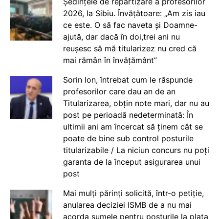
Ședințele de repartizare a profesorilor
2026, la Sibiu. Învățătoare: „Am zis iau
ce este. O să fac naveta și Doamne-
ajută, dar dacă în doi,trei ani nu
reușesc să mă titularizez nu cred că
mai rămân în învățământ”
Sorin Ion, întrebat cum le răspunde
profesorilor care dau an de an
Titularizarea, obțin note mari, dar nu au
post pe perioadă nedeterminată: În
ultimii ani am încercat să ținem cât se
poate de bine sub control posturile
titularizabile / La niciun concurs nu poți
garanta de la început asigurarea unui
post
Mai mulți părinți solicită, într-o petiție,
anularea deciziei ISMB de a nu mai
acorda sumele pentru posturile la plata