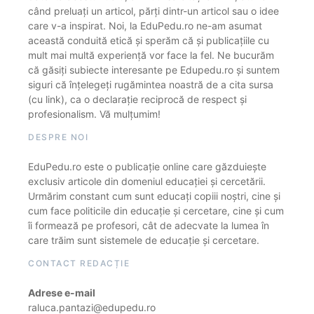
când preluați un articol, părți dintr-un articol sau o idee
care v-a inspirat. Noi, la EduPedu.ro ne-am asumat
această conduită etică și sperăm că și publicațiile cu
mult mai multă experiență vor face la fel. Ne bucurăm
că găsiți subiecte interesante pe Edupedu.ro și suntem
siguri că înțelegeți rugămintea noastră de a cita sursa
(cu link), ca o declarație reciprocă de respect și
profesionalism. Vă mulțumim!
DESPRE NOI
EduPedu.ro este o publicație online care găzduiește
exclusiv articole din domeniul educației și cercetării.
Urmărim constant cum sunt educați copiii noștri, cine și
cum face politicile din educație și cercetare, cine și cum
îi formează pe profesori, cât de adecvate la lumea în
care trăim sunt sistemele de educație și cercetare.
CONTACT REDACȚIE
Adrese e-mail
raluca.pantazi@edupedu.ro