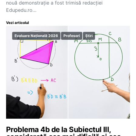
nouă demonstrație a fost trimisă redacției
Edupedu.ro…
Vezi articolul
Evaluare Națională 2026
Profesori
Știri
Problema 4b de la Subiectul III,