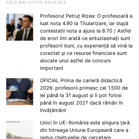
CELE MAI CITITE ARTICOLE
Profesorul Petruț Rizea: O profesoară a
luat nota 4.90 la Titularizare, iar după
contestații nota a ajuns la 8.70 / Astfel
de erori îmi arată ce entuziasmați sunt
profesorii buni, cu experiență să vină la
corectat și ce resurse financiare sunt
alocate unui astfel de concurs
important
OFICIAL Prima de carieră didactică
2026: profesorii primesc cei 1.500 de
lei până la 31 august și îi pot folosi
până în august 2027 dacă rămân în
învățământ
Unici în UE: România este singura țară
din întreaga Uniune Europeană care a
redus cheltuielile de cercetare,