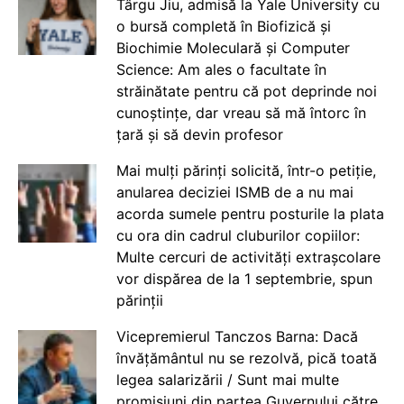
Târgu Jiu, admisă la Yale University cu
o bursă completă în Biofizică și
Biochimie Moleculară și Computer
Science: Am ales o facultate în
străinătate pentru că pot deprinde noi
cunoștințe, dar vreau să mă întorc în
țară și să devin profesor
Mai mulți părinți solicită, într-o petiție,
anularea deciziei ISMB de a nu mai
acorda sumele pentru posturile la plata
cu ora din cadrul cluburilor copiilor:
Multe cercuri de activități extrașcolare
vor dispărea de la 1 septembrie, spun
părinții
Vicepremierul Tanczos Barna: Dacă
învățământul nu se rezolvă, pică toată
legea salarizării / Sunt mai multe
promisiuni din partea Guvernului către