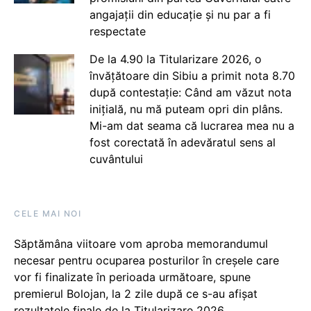
angajații din educație și nu par a fi
respectate
De la 4.90 la Titularizare 2026, o
învățătoare din Sibiu a primit nota 8.70
după contestație: Când am văzut nota
inițială, nu mă puteam opri din plâns.
Mi-am dat seama că lucrarea mea nu a
fost corectată în adevăratul sens al
cuvântului
CELE MAI NOI
Săptămâna viitoare vom aproba memorandumul
necesar pentru ocuparea posturilor în creșele care
vor fi finalizate în perioada următoare, spune
premierul Bolojan, la 2 zile după ce s-au afișat
rezultatele finale de la Titularizare 2026