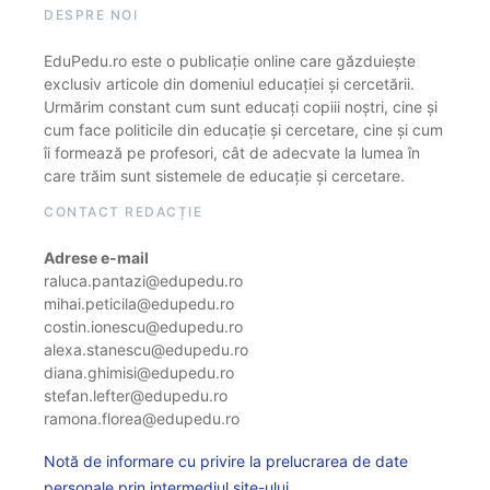
DESPRE NOI
EduPedu.ro este o publicație online care găzduiește
exclusiv articole din domeniul educației și cercetării.
Urmărim constant cum sunt educați copiii noștri, cine și
cum face politicile din educație și cercetare, cine și cum
îi formează pe profesori, cât de adecvate la lumea în
care trăim sunt sistemele de educație și cercetare.
CONTACT REDACȚIE
Adrese e-mail
raluca.pantazi@edupedu.ro
mihai.peticila@edupedu.ro
costin.ionescu@edupedu.ro
alexa.stanescu@edupedu.ro
diana.ghimisi@edupedu.ro
stefan.lefter@edupedu.ro
ramona.florea@edupedu.ro
Notă de informare cu privire la prelucrarea de date
personale prin intermediul site-ului