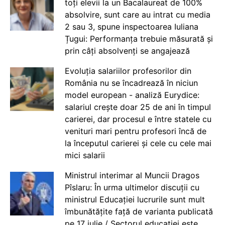
toți elevii la un Bacalaureat de 100%
absolvire, sunt care au intrat cu media
2 sau 3, spune inspectoarea Iuliana
Țugui: Performanța trebuie măsurată și
prin câți absolvenți se angajează
Evoluția salariilor profesorilor din
România nu se încadrează în niciun
model european - analiză Eurydice:
salariul crește doar 25 de ani în timpul
carierei, dar procesul e între statele cu
venituri mari pentru profesori încă de
la începutul carierei și cele cu cele mai
mici salarii
Ministrul interimar al Muncii Dragos
Pîslaru: În urma ultimelor discuții cu
ministrul Educației lucrurile sunt mult
îmbunătățite față de varianta publicată
pe 17 iulie / Sectorul educației este