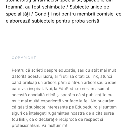
toamnă, au fost schimbate / Subiecte unice pe
specialități / Condiții noi pentru membrii comisiei ce
elaborează subiectele pentru proba scrisă
COPYRIGHT
Pentru că scrieți despre educație, sau cu atât mai mult
datorită acestui lucru, ar fi util să citați cu link, atunci
când preluați un articol, părți dintr-un articol sau o idee
care v-a inspirat. Noi, la EduPedu.ro ne-am asumat
această conduită etică și sperăm că și publicațiile cu
mult mai multă experiență vor face la fel. Ne bucurăm
că găsiți subiecte interesante pe Edupedu.ro și suntem
siguri că înțelegeți rugămintea noastră de a cita sursa
(cu link), ca o declarație reciprocă de respect și
profesionalism. Vă mulțumim!