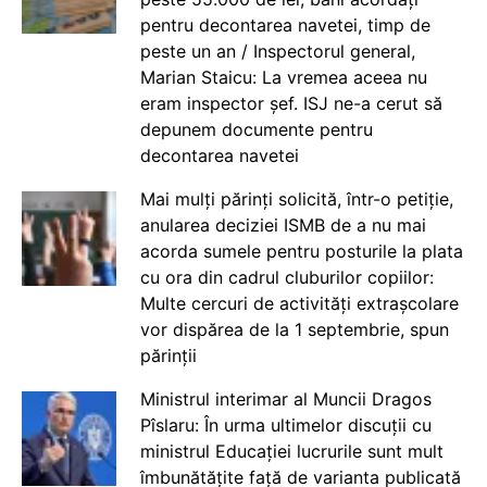
pentru decontarea navetei, timp de
peste un an / Inspectorul general,
Marian Staicu: La vremea aceea nu
eram inspector șef. ISJ ne-a cerut să
depunem documente pentru
decontarea navetei
Mai mulți părinți solicită, într-o petiție,
anularea deciziei ISMB de a nu mai
acorda sumele pentru posturile la plata
cu ora din cadrul cluburilor copiilor:
Multe cercuri de activități extrașcolare
vor dispărea de la 1 septembrie, spun
părinții
Ministrul interimar al Muncii Dragos
Pîslaru: În urma ultimelor discuții cu
ministrul Educației lucrurile sunt mult
îmbunătățite față de varianta publicată