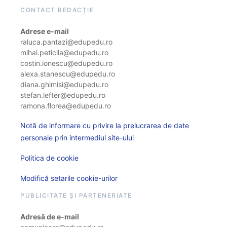
CONTACT REDACȚIE
Adrese e-mail
raluca.pantazi@edupedu.ro
mihai.peticila@edupedu.ro
costin.ionescu@edupedu.ro
alexa.stanescu@edupedu.ro
diana.ghimisi@edupedu.ro
stefan.lefter@edupedu.ro
ramona.florea@edupedu.ro
Notă de informare cu privire la prelucrarea de date
personale prin intermediul site-ului
Politica de cookie
Modifică setarile cookie-urilor
PUBLICITATE ȘI PARTENERIATE
Adresă de e-mail