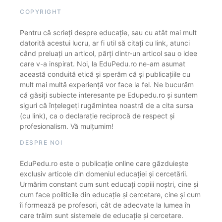
COPYRIGHT
Pentru că scrieți despre educație, sau cu atât mai mult
datorită acestui lucru, ar fi util să citați cu link, atunci
când preluați un articol, părți dintr-un articol sau o idee
care v-a inspirat. Noi, la EduPedu.ro ne-am asumat
această conduită etică și sperăm că și publicațiile cu
mult mai multă experiență vor face la fel. Ne bucurăm
că găsiți subiecte interesante pe Edupedu.ro și suntem
siguri că înțelegeți rugămintea noastră de a cita sursa
(cu link), ca o declarație reciprocă de respect și
profesionalism. Vă mulțumim!
DESPRE NOI
EduPedu.ro este o publicație online care găzduiește
exclusiv articole din domeniul educației și cercetării.
Urmărim constant cum sunt educați copiii noștri, cine și
cum face politicile din educație și cercetare, cine și cum
îi formează pe profesori, cât de adecvate la lumea în
care trăim sunt sistemele de educație și cercetare.