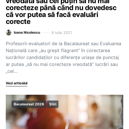
vreodată sau cel puțin să nu mai
corecteze până când nu dovedesc
că vor putea să facă evaluări
corecte
9 iulie 2021
Ioana Nicolescu
Profesorii-evaluatori de la Bacalaureat sau Evaluarea
Națională care „au greșit flagrant” în corectarea
lucrărilor candidaților cu diferențe uriașe de punctaj
ar putea „să nu mai corecteze vreodată” lucrări sau
„cel…
Vezi articolul
Bacalaureat 2026
Știri