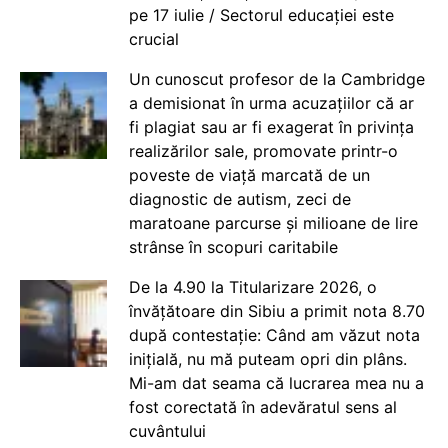
pe 17 iulie / Sectorul educației este
crucial
Un cunoscut profesor de la Cambridge
a demisionat în urma acuzațiilor că ar
fi plagiat sau ar fi exagerat în privința
realizărilor sale, promovate printr-o
poveste de viață marcată de un
diagnostic de autism, zeci de
maratoane parcurse și milioane de lire
strânse în scopuri caritabile
De la 4.90 la Titularizare 2026, o
învățătoare din Sibiu a primit nota 8.70
după contestație: Când am văzut nota
inițială, nu mă puteam opri din plâns.
Mi-am dat seama că lucrarea mea nu a
fost corectată în adevăratul sens al
cuvântului