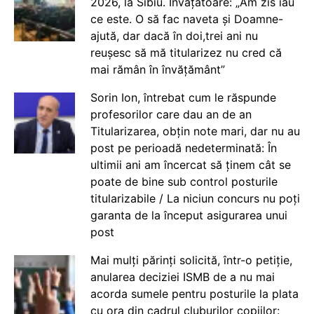
2026, la Sibiu. Învățătoare: „Am zis iau
ce este. O să fac naveta și Doamne-
ajută, dar dacă în doi,trei ani nu
reușesc să mă titularizez nu cred că
mai rămân în învățământ”
Sorin Ion, întrebat cum le răspunde
profesorilor care dau an de an
Titularizarea, obțin note mari, dar nu au
post pe perioadă nedeterminată: În
ultimii ani am încercat să ținem cât se
poate de bine sub control posturile
titularizabile / La niciun concurs nu poți
garanta de la început asigurarea unui
post
Mai mulți părinți solicită, într-o petiție,
anularea deciziei ISMB de a nu mai
acorda sumele pentru posturile la plata
cu ora din cadrul cluburilor copiilor: