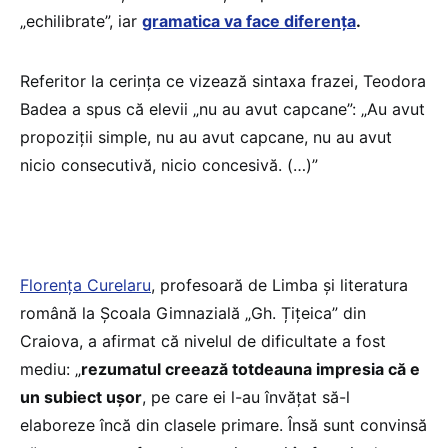
„echilibrate”, iar
gramatica va face diferența
.
Referitor la cerința ce vizează sintaxa frazei, Teodora
Badea a spus că elevii „nu au avut capcane”: „Au avut
propoziții simple, nu au avut capcane, nu au avut
nicio consecutivă, nicio concesivă. (…)”
Florența Curelaru
, profesoară de Limba și literatura
română la Școala Gimnazială „Gh. Țițeica” din
Craiova, a afirmat că nivelul de dificultate a fost
mediu: „
rezumatul creează totdeauna impresia că e
un subiect ușor
, pe care ei l-au învățat să-l
elaboreze încă din clasele primare. Însă sunt convinsă