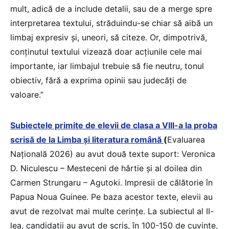
mult, adică de a include detalii, sau de a merge spre
interpretarea textului, străduindu-se chiar să aibă un
limbaj expresiv și, uneori, să citeze. Or, dimpotrivă,
conținutul textului vizează doar acțiunile cele mai
importante, iar limbajul trebuie să fie neutru, tonul
obiectiv, fără a exprima opinii sau judecăți de
valoare.”
Subiectele primite de elevii de clasa a VIII-a la proba
scrisă de la Limba și literatura română
(
Evaluarea
Națională 2026) au avut două texte suport: Veronica
D. Niculescu – Mesteceni de hârtie și al doilea din
Carmen Strungaru – Agutoki. Impresii de călătorie în
Papua Noua Guinee. Pe baza acestor texte, elevii au
avut de rezolvat mai multe cerințe. La subiectul al II-
lea, candidații au avut de scris, în 100-150 de cuvinte,