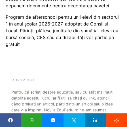
depunem documente pentru decontarea navetei
Program de afterschool pentru unii elevi din sectorul
1 în anul școlar 2026-2027, adoptat de Consiliul
Local: Părinții plătesc jumătate din sumă iar elevii cu
bursă socială, CES sau cu dizabilităţi vor participa
gratuit
COPYRIGHT
Pentru că scrieți despre educație, sau cu atât mai mult
datorită acestui lucru, ar fi util să citați cu link, atunci
când preluați un articol, părți dintr-un articol sau o idee
care v-a inspirat. Noi, la EduPedu.ro ne-am asumat
această conduită etică și sperăm că și publicațiile cu
mult mai multă experiență vor face la fel. Ne bucurăm