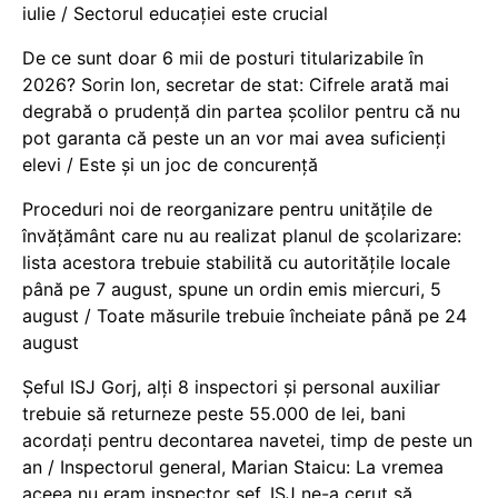
iulie / Sectorul educației este crucial
De ce sunt doar 6 mii de posturi titularizabile în
2026? Sorin Ion, secretar de stat: Cifrele arată mai
degrabă o prudență din partea școlilor pentru că nu
pot garanta că peste un an vor mai avea suficienți
elevi / Este și un joc de concurență
Proceduri noi de reorganizare pentru unitățile de
învățământ care nu au realizat planul de școlarizare:
lista acestora trebuie stabilită cu autoritățile locale
până pe 7 august, spune un ordin emis miercuri, 5
august / Toate măsurile trebuie încheiate până pe 24
august
Șeful ISJ Gorj, alți 8 inspectori și personal auxiliar
trebuie să returneze peste 55.000 de lei, bani
acordați pentru decontarea navetei, timp de peste un
an / Inspectorul general, Marian Staicu: La vremea
aceea nu eram inspector șef. ISJ ne-a cerut să