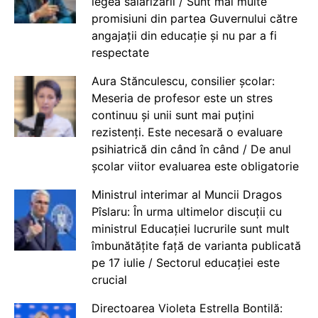
legea salarizării / Sunt mai multe
promisiuni din partea Guvernului către
angajații din educație și nu par a fi
respectate
Aura Stănculescu, consilier școlar:
Meseria de profesor este un stres
continuu și unii sunt mai puțini
rezistenți. Este necesară o evaluare
psihiatrică din când în când / De anul
școlar viitor evaluarea este obligatorie
Ministrul interimar al Muncii Dragos
Pîslaru: În urma ultimelor discuții cu
ministrul Educației lucrurile sunt mult
îmbunătățite față de varianta publicată
pe 17 iulie / Sectorul educației este
crucial
Directoarea Violeta Estrella Bontilă: