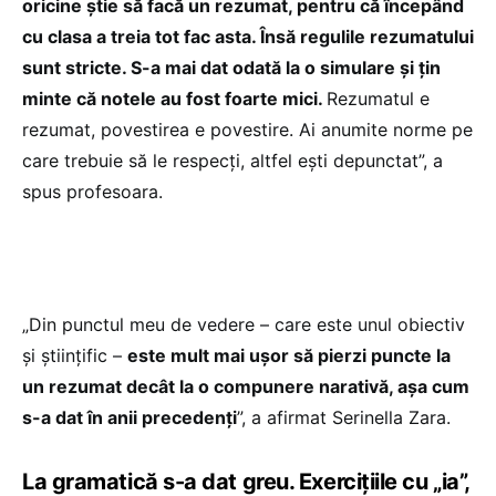
oricine știe să facă un rezumat, pentru că începând
cu clasa a treia tot fac asta. Însă regulile rezumatului
sunt stricte. S-a mai dat odată la o simulare și țin
minte că notele au fost foarte mici.
Rezumatul e
rezumat, povestirea e povestire. Ai anumite norme pe
care trebuie să le respecți, altfel ești depunctat”, a
spus profesoara.
„Din punctul meu de vedere – care este unul obiectiv
și științific –
este mult mai ușor să pierzi puncte la
un rezumat decât la o compunere narativă, așa cum
s-a dat în anii precedenți
”, a afirmat Serinella Zara.
La gramatică s-a dat greu. Exercițiile cu „ia”,