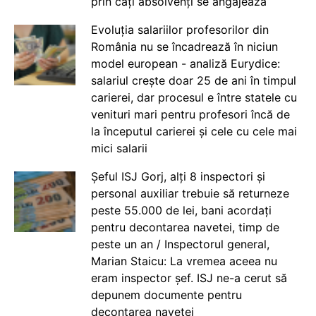
prin câți absolvenți se angajează
Evoluția salariilor profesorilor din
România nu se încadrează în niciun
model european - analiză Eurydice:
salariul crește doar 25 de ani în timpul
carierei, dar procesul e între statele cu
venituri mari pentru profesori încă de
la începutul carierei și cele cu cele mai
mici salarii
Șeful ISJ Gorj, alți 8 inspectori și
personal auxiliar trebuie să returneze
peste 55.000 de lei, bani acordați
pentru decontarea navetei, timp de
peste un an / Inspectorul general,
Marian Staicu: La vremea aceea nu
eram inspector șef. ISJ ne-a cerut să
depunem documente pentru
decontarea navetei