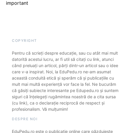
important
COPYRIGHT
Pentru că scrieți despre educație, sau cu atât mai mult
datorită acestui lucru, ar fi util să citați cu link, atunci
când preluați un articol, părți dintr-un articol sau o idee
care v-a inspirat. Noi, la EduPedu.ro ne-am asumat
această conduită etică și sperăm că și publicațiile cu
mult mai multă experiență vor face la fel. Ne bucurăm
că găsiți subiecte interesante pe Edupedu.ro și suntem
siguri că înțelegeți rugămintea noastră de a cita sursa
(cu link), ca o declarație reciprocă de respect și
profesionalism. Vă mulțumim!
DESPRE NOI
EduPedu.ro este o publicație online care găzduiește