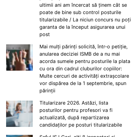
ultimii ani am încercat să ținem cât se
poate de bine sub control posturile
titularizabile / La niciun concurs nu poți
garanta de la început asigurarea unui
post
Mai mulți părinți solicită, într-o petiție,
anularea deciziei ISMB de a nu mai
acorda sumele pentru posturile la plata
cu ora din cadrul cluburilor copiilor:
Multe cercuri de activități extrașcolare
vor dispărea de la 1 septembrie, spun
părinții
Titularizare 2026. Astăzi, lista
posturilor pentru profesori va fi
actualizată, după repartizarea
candidaților pe posturi titularizabile
Șeful ISJ Gorj, alți 8 inspectori și