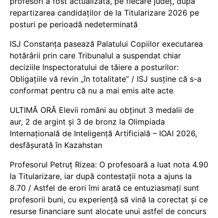
profesori a fost actualizată, pe fiecare județ, după
repartizarea candidaților de la Titularizare 2026 pe
posturi pe perioadă nedeterminată
ISJ Constanța pasează Palatului Copiilor executarea
hotărârii prin care Tribunalul a suspendat chiar
deciziile Inspectoratului de tăiere a posturilor:
Obligațiile vă revin „în totalitate” / ISJ susține că s-a
conformat pentru că nu a mai emis alte acte
ULTIMĂ ORĂ Elevii români au obținut 3 medalii de
aur, 2 de argint și 3 de bronz la Olimpiada
Internațională de Inteligență Artificială – IOAI 2026,
desfășurată în Kazahstan
Profesorul Petruț Rizea: O profesoară a luat nota 4.90
la Titularizare, iar după contestații nota a ajuns la
8.70 / Astfel de erori îmi arată ce entuziasmați sunt
profesorii buni, cu experiență să vină la corectat și ce
resurse financiare sunt alocate unui astfel de concurs