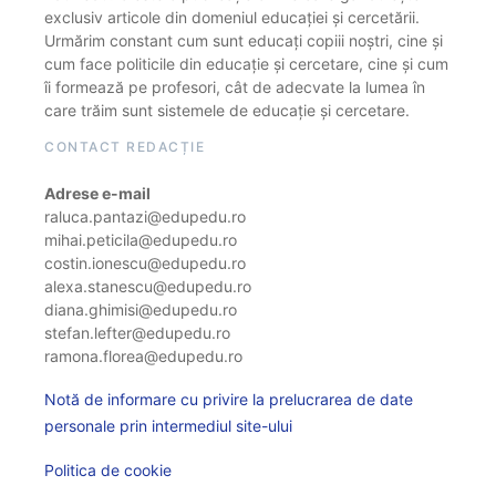
exclusiv articole din domeniul educației și cercetării.
Urmărim constant cum sunt educați copiii noștri, cine și
cum face politicile din educație și cercetare, cine și cum
îi formează pe profesori, cât de adecvate la lumea în
care trăim sunt sistemele de educație și cercetare.
CONTACT REDACȚIE
Adrese e-mail
raluca.pantazi@edupedu.ro
mihai.peticila@edupedu.ro
costin.ionescu@edupedu.ro
alexa.stanescu@edupedu.ro
diana.ghimisi@edupedu.ro
stefan.lefter@edupedu.ro
ramona.florea@edupedu.ro
Notă de informare cu privire la prelucrarea de date
personale prin intermediul site-ului
Politica de cookie