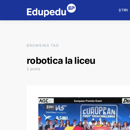
ȘTIRI
BROWSING TAG
robotica la liceu
2 posts
Știri