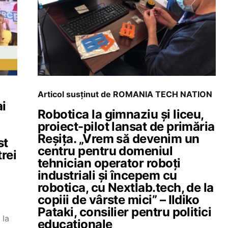
Articol susținut de ROMANIA TECH NATION
ai
Robotica la gimnaziu și liceu,
proiect-pilot lansat de primăria
Reșița. „Vrem să devenim un
st
centru pentru domeniul
rei
tehnician operator roboți
industriali și începem cu
robotica, cu Nextlab.tech, de la
copiii de vârste mici” – Ildiko
Pataki, consilier pentru politici
 la
educaționale