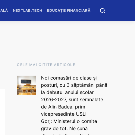
OALĂ
NEXTLAB.TECH
EDUCAȚIE FINANCIARĂ
CELE MAI CITITE ARTICOLE
Noi comasări de clase și
posturi, cu 3 săptămâni până
la debutul anului școlar
2026-2027, sunt semnalate
de Alin Badea, prim-
vicepreședinte USLI
Gorj: Ministerul o comite
grav de tot. Ne sună