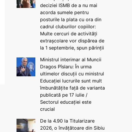
deciziei ISMB de a nu mai
acorda sumele pentru
posturile la plata cu ora din
cadrul cluburilor copiilor:
Multe cercuri de activități
extrașcolare vor dispărea de
la 1 septembrie, spun părinții
Ministrul interimar al Muncii
Dragos Pîslaru: În urma
ultimelor discuții cu ministrul
Educației lucrurile sunt mult
îmbunătățite față de varianta
publicată pe 17 iulie /
Sectorul educației este
crucial
De la 4.90 la Titularizare
2026, o învățătoare din Sibiu