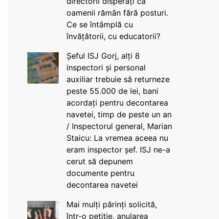
directorii disperați că
oamenii rămân fără posturi.
Ce se întâmplă cu
învățătorii, cu educatorii?
Șeful ISJ Gorj, alți 8
inspectori și personal
auxiliar trebuie să returneze
peste 55.000 de lei, bani
acordați pentru decontarea
navetei, timp de peste un an
/ Inspectorul general, Marian
Staicu: La vremea aceea nu
eram inspector șef. ISJ ne-a
cerut să depunem
documente pentru
decontarea navetei
Mai mulți părinți solicită,
într-o petiție, anularea