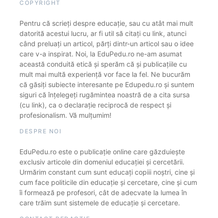
COPYRIGHT
Pentru că scrieți despre educație, sau cu atât mai mult
datorită acestui lucru, ar fi util să citați cu link, atunci
când preluați un articol, părți dintr-un articol sau o idee
care v-a inspirat. Noi, la EduPedu.ro ne-am asumat
această conduită etică și sperăm că și publicațiile cu
mult mai multă experiență vor face la fel. Ne bucurăm
că găsiți subiecte interesante pe Edupedu.ro și suntem
siguri că înțelegeți rugămintea noastră de a cita sursa
(cu link), ca o declarație reciprocă de respect și
profesionalism. Vă mulțumim!
DESPRE NOI
EduPedu.ro este o publicație online care găzduiește
exclusiv articole din domeniul educației și cercetării.
Urmărim constant cum sunt educați copiii noștri, cine și
cum face politicile din educație și cercetare, cine și cum
îi formează pe profesori, cât de adecvate la lumea în
care trăim sunt sistemele de educație și cercetare.