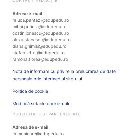
CONTACT REDACȚIE
Adrese e-mail
raluca.pantazi@edupedu.ro
mihai.peticila@edupedu.ro
costin.ionescu@edupedu.ro
alexa.stanescu@edupedu.ro
diana.ghimisi@edupedu.ro
stefan.lefter@edupedu.ro
ramona.florea@edupedu.ro
Notă de informare cu privire la prelucrarea de date
personale prin intermediul site-ului
Politica de cookie
Modifică setarile cookie-urilor
PUBLICITATE ȘI PARTENERIATE
Adresă de e-mail
comunicare@edupedu.ro