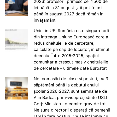
2026: profesorii primesc cei 1.500 de
lei până la 31 august și îi pot folosi
până în august 2027 dacă rămân în
învățământ
Unici în UE: România este singura țară
din întreaga Uniune Europeană care a
redus cheltuielile de cercetare,
calculate pe cap de locuitor, în ultimul
deceniu. Între 2015-2025, spațiul
comunitar a crescut masiv cheltuielile
de cercetare - ultimele date Eurostat
Noi comasări de clase și posturi, cu 3
săptămâni până la debutul anului
școlar 2026-2027, sunt semnalate de
Alin Badea, prim-vicepreședinte USLI
Gorj: Ministerul o comite grav de tot.
Ne sună directorii disperați că oamenii
rămân fără posturi. Ce se întâmplă cu