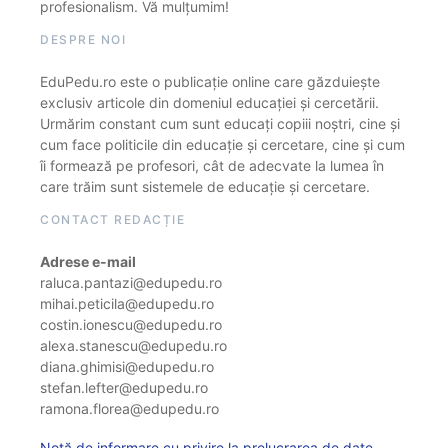
profesionalism. Vă mulțumim!
DESPRE NOI
EduPedu.ro este o publicație online care găzduiește
exclusiv articole din domeniul educației și cercetării.
Urmărim constant cum sunt educați copiii noștri, cine și
cum face politicile din educație și cercetare, cine și cum
îi formează pe profesori, cât de adecvate la lumea în
care trăim sunt sistemele de educație și cercetare.
CONTACT REDACȚIE
Adrese e-mail
raluca.pantazi@edupedu.ro
mihai.peticila@edupedu.ro
costin.ionescu@edupedu.ro
alexa.stanescu@edupedu.ro
diana.ghimisi@edupedu.ro
stefan.lefter@edupedu.ro
ramona.florea@edupedu.ro
Notă de informare cu privire la prelucrarea de date