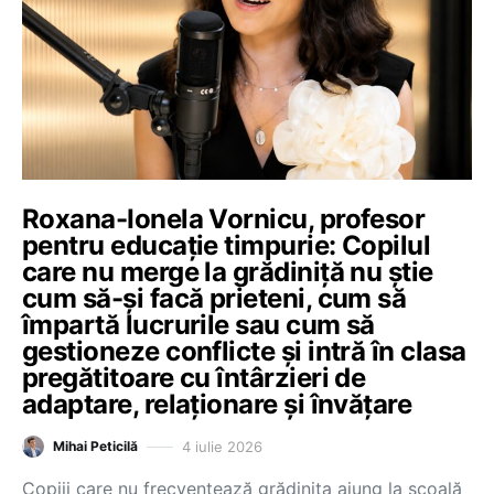
Roxana-Ionela Vornicu, profesor
pentru educație timpurie: Copilul
care nu merge la grădiniță nu știe
cum să-și facă prieteni, cum să
împartă lucrurile sau cum să
gestioneze conflicte și intră în clasa
pregătitoare cu întârzieri de
adaptare, relaționare și învățare
4 iulie 2026
Mihai Peticilă
Copiii care nu frecventează grădinița ajung la școală