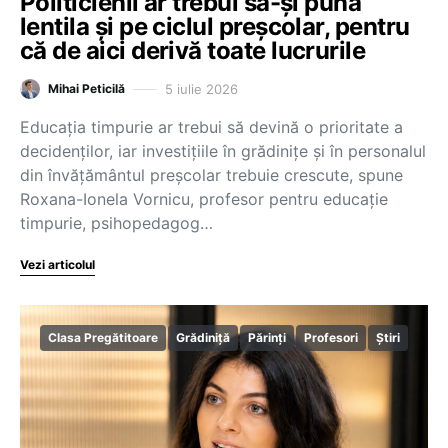
Politicienii ar trebui să-și pună
lentila și pe ciclul preșcolar, pentru
că de aici derivă toate lucrurile
5 iulie 2026
Mihai Peticilă
Educația timpurie ar trebui să devină o prioritate a
decidenților, iar investițiile în grădinițe și în personalul
din învățământul preșcolar trebuie crescute, spune
Roxana-Ionela Vornicu, profesor pentru educație
timpurie, psihopedagog…
Vezi articolul
Clasa Pregătitoare
Grădiniță
Părinți
Profesori
Știri