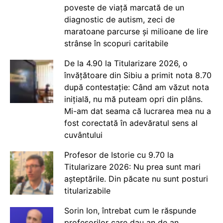
poveste de viață marcată de un
diagnostic de autism, zeci de
maratoane parcurse și milioane de lire
strânse în scopuri caritabile
De la 4.90 la Titularizare 2026, o
învățătoare din Sibiu a primit nota 8.70
după contestație: Când am văzut nota
inițială, nu mă puteam opri din plâns.
Mi-am dat seama că lucrarea mea nu a
fost corectată în adevăratul sens al
cuvântului
Profesor de Istorie cu 9.70 la
Titularizare 2026: Nu prea sunt mari
așteptările. Din păcate nu sunt posturi
titularizabile
Sorin Ion, întrebat cum le răspunde
profesorilor care dau an de an