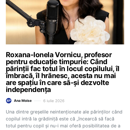
Roxana-Ionela Vornicu, profesor
pentru educație timpurie: Când
părinții fac totul în locul copilului, îl
îmbracă, îl hrănesc, acesta nu mai
are spațiu în care să-și dezvolte
independența
6 iulie 2026
Ana Moise
Una dintre greșelile neintenționate ale părinților când
copilul intră la grădiniță este că „încearcă să facă
totul pentru copil și nu-i mai oferă posibilitatea de a