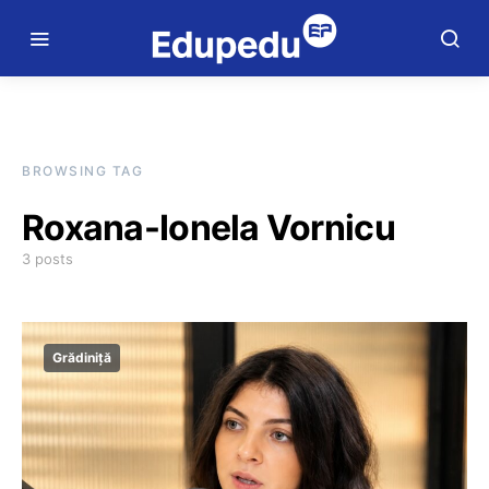
BROWSING TAG
Roxana-Ionela Vornicu
3 posts
Grădiniță