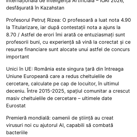
Internațională de Inteligență Artificială – IOAI 2026,
desfășurată în Kazahstan
Profesorul Petruț Rizea: O profesoară a luat nota 4.90
la Titularizare, iar după contestații nota a ajuns la
8.70 / Astfel de erori îmi arată ce entuziasmați sunt
profesorii buni, cu experiență să vină la corectat și ce
resurse financiare sunt alocate unui astfel de concurs
important
Unici în UE: România este singura țară din întreaga
Uniune Europeană care a redus cheltuielile de
cercetare, calculate pe cap de locuitor, în ultimul
deceniu. Între 2015-2025, spațiul comunitar a crescut
masiv cheltuielile de cercetare – ultimele date
Eurostat
Premieră mondială: oamenii de știință au creat
virusuri noi cu ajutorul AI, capabili să combată
bacteriile