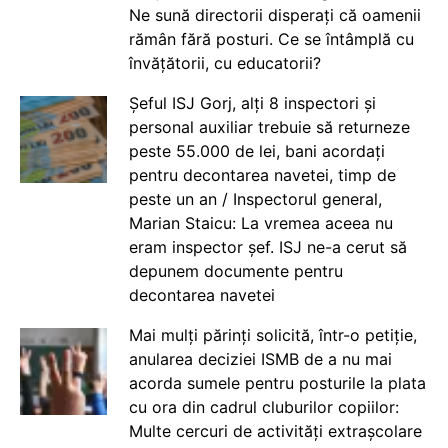
Ne sună directorii disperați că oamenii
rămân fără posturi. Ce se întâmplă cu
învățătorii, cu educatorii?
Șeful ISJ Gorj, alți 8 inspectori și
personal auxiliar trebuie să returneze
peste 55.000 de lei, bani acordați
pentru decontarea navetei, timp de
peste un an / Inspectorul general,
Marian Staicu: La vremea aceea nu
eram inspector șef. ISJ ne-a cerut să
depunem documente pentru
decontarea navetei
Mai mulți părinți solicită, într-o petiție,
anularea deciziei ISMB de a nu mai
acorda sumele pentru posturile la plata
cu ora din cadrul cluburilor copiilor:
Multe cercuri de activități extrașcolare