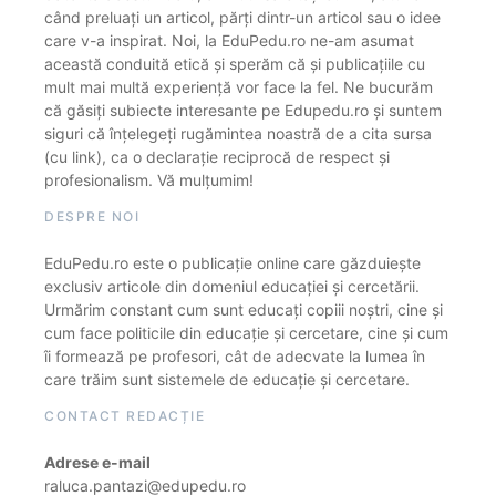
când preluați un articol, părți dintr-un articol sau o idee
care v-a inspirat. Noi, la EduPedu.ro ne-am asumat
această conduită etică și sperăm că și publicațiile cu
mult mai multă experiență vor face la fel. Ne bucurăm
că găsiți subiecte interesante pe Edupedu.ro și suntem
siguri că înțelegeți rugămintea noastră de a cita sursa
(cu link), ca o declarație reciprocă de respect și
profesionalism. Vă mulțumim!
DESPRE NOI
EduPedu.ro este o publicație online care găzduiește
exclusiv articole din domeniul educației și cercetării.
Urmărim constant cum sunt educați copiii noștri, cine și
cum face politicile din educație și cercetare, cine și cum
îi formează pe profesori, cât de adecvate la lumea în
care trăim sunt sistemele de educație și cercetare.
CONTACT REDACȚIE
Adrese e-mail
raluca.pantazi@edupedu.ro