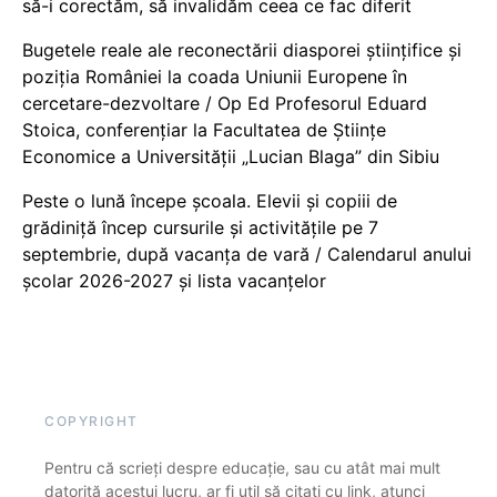
să-i corectăm, să invalidăm ceea ce fac diferit
Bugetele reale ale reconectării diasporei științifice și
poziția României la coada Uniunii Europene în
cercetare-dezvoltare / Op Ed Profesorul Eduard
Stoica, conferențiar la Facultatea de Științe
Economice a Universității „Lucian Blaga” din Sibiu
Peste o lună începe școala. Elevii și copiii de
grădiniță încep cursurile și activitățile pe 7
septembrie, după vacanța de vară / Calendarul anului
școlar 2026-2027 și lista vacanțelor
COPYRIGHT
Pentru că scrieți despre educație, sau cu atât mai mult
datorită acestui lucru, ar fi util să citați cu link, atunci