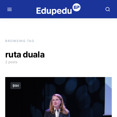
BROWSING TAG
ruta duala
2 posts
Știri