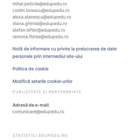
mihai.peticila@edupedu.ro
costin.ionescu@edupedu.ro
alexa.stanescu@edupedu.ro
diana.ghimisi@edupedu.ro
stefan.lefter@edupedu.ro
ramona.florea@edupedu.ro
Notă de informare cu privire la prelucrarea de date
personale prin intermediul site-ului
Politica de cookie
Modifică setarile cookie-urilor
PUBLICITATE ȘI PARTENERIATE
Adresă de e-mail
comunicare@edupedu.ro
STATISTICI EDUPEDU.RO