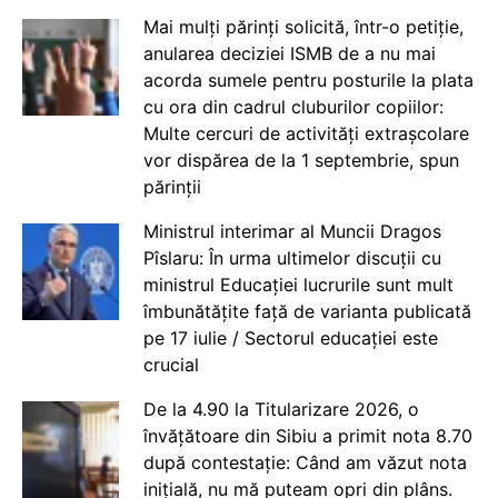
Mai mulți părinți solicită, într-o petiție,
anularea deciziei ISMB de a nu mai
acorda sumele pentru posturile la plata
cu ora din cadrul cluburilor copiilor:
Multe cercuri de activități extrașcolare
vor dispărea de la 1 septembrie, spun
părinții
Ministrul interimar al Muncii Dragos
Pîslaru: În urma ultimelor discuții cu
ministrul Educației lucrurile sunt mult
îmbunătățite față de varianta publicată
pe 17 iulie / Sectorul educației este
crucial
De la 4.90 la Titularizare 2026, o
învățătoare din Sibiu a primit nota 8.70
după contestație: Când am văzut nota
inițială, nu mă puteam opri din plâns.