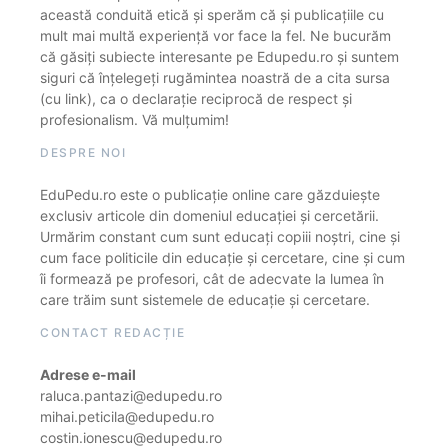
această conduită etică și sperăm că și publicațiile cu
mult mai multă experiență vor face la fel. Ne bucurăm
că găsiți subiecte interesante pe Edupedu.ro și suntem
siguri că înțelegeți rugămintea noastră de a cita sursa
(cu link), ca o declarație reciprocă de respect și
profesionalism. Vă mulțumim!
DESPRE NOI
EduPedu.ro este o publicație online care găzduiește
exclusiv articole din domeniul educației și cercetării.
Urmărim constant cum sunt educați copiii noștri, cine și
cum face politicile din educație și cercetare, cine și cum
îi formează pe profesori, cât de adecvate la lumea în
care trăim sunt sistemele de educație și cercetare.
CONTACT REDACȚIE
Adrese e-mail
raluca.pantazi@edupedu.ro
mihai.peticila@edupedu.ro
costin.ionescu@edupedu.ro