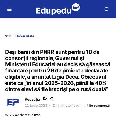
Știri
Universitate
Deși banii din PNRR sunt pentru 10 de
consorții regionale, Guvernul și
Ministerul Educației au decis să găsească
finanțare pentru 29 de proiecte declarate
eligibile, a anunțat Ligia Deca. Obiectivul
este ca „în anul 2025-2026, până la 40%
dintre elevi să fie înscriși pe o rută duală”
Redacția
22 iunie 2023
4 minute read
No comments
2.242 de vizualizări