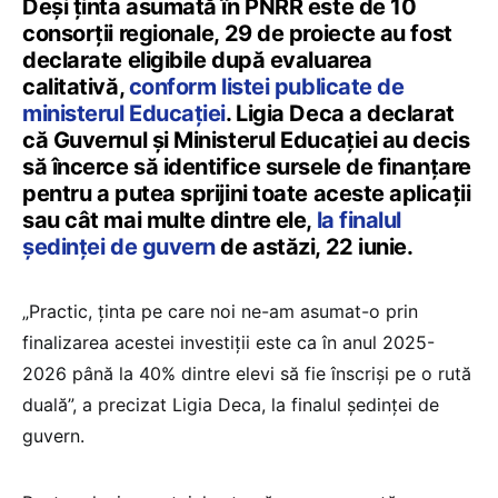
Deși ținta asumată în PNRR este de 10
consorții regionale, 29 de proiecte au fost
declarate eligibile după evaluarea
calitativă,
conform listei publicate de
ministerul Educației
. Ligia Deca a declarat
că Guvernul și Ministerul Educației au decis
să încerce să identifice sursele de finanțare
pentru a putea sprijini toate aceste aplicații
sau cât mai multe dintre ele,
la finalul
ședinței de guvern
de astăzi, 22 iunie.
„Practic, ținta pe care noi ne-am asumat-o prin
finalizarea acestei investiții este ca în anul 2025-
2026 până la 40% dintre elevi să fie înscriși pe o rută
duală”, a precizat Ligia Deca, la finalul ședinței de
guvern.