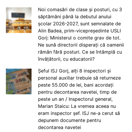
Noi comasări de clase și posturi, cu 3
săptămâni până la debutul anului
școlar 2026-2027, sunt semnalate de
Alin Badea, prim-vicepreședinte USLI
Gorj: Ministerul o comite grav de tot.
Ne sună directorii disperați că oamenii
rămân fără posturi. Ce se întâmplă cu
învățătorii, cu educatorii?
Șeful ISJ Gorj, alți 8 inspectori și
personal auxiliar trebuie să returneze
peste 55.000 de lei, bani acordați
pentru decontarea navetei, timp de
peste un an / Inspectorul general,
Marian Staicu: La vremea aceea nu
eram inspector șef. ISJ ne-a cerut să
depunem documente pentru
decontarea navetei