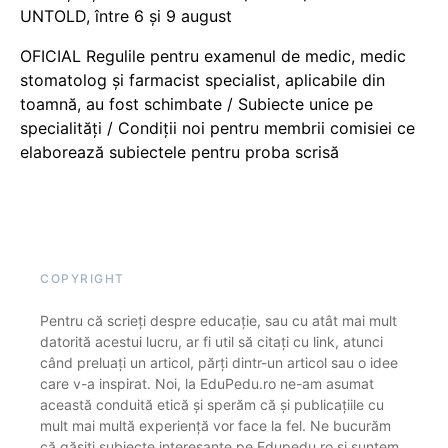
UNTOLD, între 6 și 9 august
OFICIAL Regulile pentru examenul de medic, medic
stomatolog și farmacist specialist, aplicabile din
toamnă, au fost schimbate / Subiecte unice pe
specialități / Condiții noi pentru membrii comisiei ce
elaborează subiectele pentru proba scrisă
COPYRIGHT
Pentru că scrieți despre educație, sau cu atât mai mult
datorită acestui lucru, ar fi util să citați cu link, atunci
când preluați un articol, părți dintr-un articol sau o idee
care v-a inspirat. Noi, la EduPedu.ro ne-am asumat
această conduită etică și sperăm că și publicațiile cu
mult mai multă experiență vor face la fel. Ne bucurăm
că găsiți subiecte interesante pe Edupedu.ro și suntem