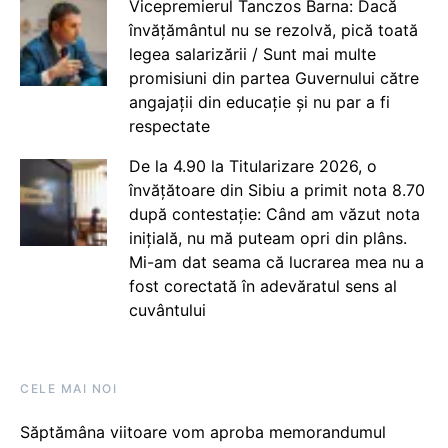
Vicepremierul Tanczos Barna: Dacă
învățământul nu se rezolvă, pică toată
legea salarizării / Sunt mai multe
promisiuni din partea Guvernului către
angajații din educație și nu par a fi
respectate
De la 4.90 la Titularizare 2026, o
învățătoare din Sibiu a primit nota 8.70
după contestație: Când am văzut nota
inițială, nu mă puteam opri din plâns.
Mi-am dat seama că lucrarea mea nu a
fost corectată în adevăratul sens al
cuvântului
CELE MAI NOI
Săptămâna viitoare vom aproba memorandumul