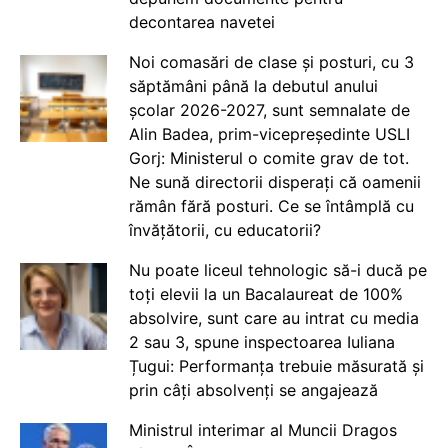
decontarea navetei
Noi comasări de clase și posturi, cu 3
săptămâni până la debutul anului
școlar 2026-2027, sunt semnalate de
Alin Badea, prim-vicepreședinte USLI
Gorj: Ministerul o comite grav de tot.
Ne sună directorii disperați că oamenii
rămân fără posturi. Ce se întâmplă cu
învățătorii, cu educatorii?
Nu poate liceul tehnologic să-i ducă pe
toți elevii la un Bacalaureat de 100%
absolvire, sunt care au intrat cu media
2 sau 3, spune inspectoarea Iuliana
Țugui: Performanța trebuie măsurată și
prin câți absolvenți se angajează
Ministrul interimar al Muncii Dragos