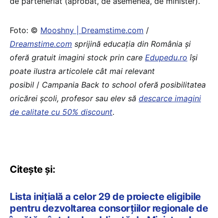
de parteneriat (aprobat, de asemenea, de minister).
Foto: © ​
Mooshny | Dreamstime.com
/
Dreamstime.com
sprijină educaţia din România şi
oferă gratuit imagini stock prin care
Edupedu.ro
îşi
poate ilustra articolele cât mai relevant
posibil
/
Campania Back to school oferă posibilitatea
oricărei școli, profesor sau elev să
descarce imagini
de calitate cu 50% discount
.
Citește și:
Lista inițială a celor 29 de proiecte eligibile
pentru dezvoltarea consorțiilor regionale de