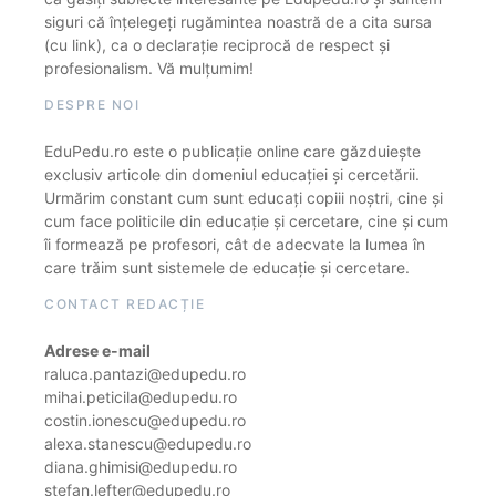
siguri că înțelegeți rugămintea noastră de a cita sursa
(cu link), ca o declarație reciprocă de respect și
profesionalism. Vă mulțumim!
DESPRE NOI
EduPedu.ro este o publicație online care găzduiește
exclusiv articole din domeniul educației și cercetării.
Urmărim constant cum sunt educați copiii noștri, cine și
cum face politicile din educație și cercetare, cine și cum
îi formează pe profesori, cât de adecvate la lumea în
care trăim sunt sistemele de educație și cercetare.
CONTACT REDACȚIE
Adrese e-mail
raluca.pantazi@edupedu.ro
mihai.peticila@edupedu.ro
costin.ionescu@edupedu.ro
alexa.stanescu@edupedu.ro
diana.ghimisi@edupedu.ro
stefan.lefter@edupedu.ro