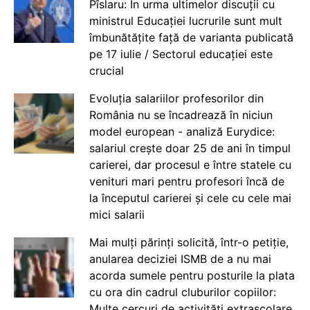
Pîslaru: În urma ultimelor discuții cu
ministrul Educației lucrurile sunt mult
îmbunătățite față de varianta publicată
pe 17 iulie / Sectorul educației este
crucial
Evoluția salariilor profesorilor din
România nu se încadrează în niciun
model european - analiză Eurydice:
salariul crește doar 25 de ani în timpul
carierei, dar procesul e între statele cu
venituri mari pentru profesori încă de
la începutul carierei și cele cu cele mai
mici salarii
Mai mulți părinți solicită, într-o petiție,
anularea deciziei ISMB de a nu mai
acorda sumele pentru posturile la plata
cu ora din cadrul cluburilor copiilor:
Multe cercuri de activități extrașcolare