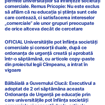
permite universităților să înființeze societăți
comerciale. Remus Pricopie: Nu este exclus
să aflăm că nu educația și știința sunt cele
care contează, ci satisfacerea intereselor
„comerciale” ale unor grupuri preocupate
de orice altceva decât de cercetare
OFICIAL Universitățile pot înființa societăți
comerciale și consorții duale, după ce
ordonanța de urgență creată și aprobată
într-o săptămână, cu articole copy-paste
din proiectul legii Cîmpeanu, a intrat în
vigoare
Bâlbâială a Guvernului Ciucă: Executivul a
adoptat de 2 ori săptămâna aceasta
Ordonanța de Urgență pe educație prin
care universitățile pot înființa societăți