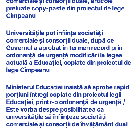
comerciale și consorții duale, articole
preluate copy-paste din proiectul de lege
Cîmpeanu
Universitățile pot înființa societăți
comerciale și consorții duale, după ce
Guvernul a aprobat în termen record prin
ordonanță de urgență modificări la legea
actuală a Educației, copiate din proiectul de
lege Cîmpeanu
Ministerul Educației insistă să aprobe rapid
porțiuni întregi copiate din proiectul legii
Educației, printr-o ordonanță de urgență /
Este vorba despre posibilitatea ca
universitățile să înființeze societăți
comerciale și consorții de învățământ dual