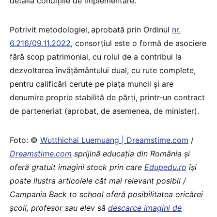
detalia condițiile de implementare.”
Potrivit metodologiei,
aprobată prin Ordinul
nr.
6.216/09.11.2022
, consorțiul este o formă de asociere
fără scop patrimonial, cu rolul de a contribui la
dezvoltarea învățământului dual, cu rute complete,
pentru calificări cerute pe piața muncii și are
denumire proprie stabilită de părți, printr-un contract
de parteneriat (aprobat, de asemenea, de minister).
Foto: ©
Wutthichai Luemuang | Dreamstime.com
/
Dreamstime.com
sprijină educaţia din România şi
oferă gratuit imagini stock prin care
Edupedu.ro
îşi
poate ilustra articolele cât mai relevant posibil /
Campania Back to school oferă posibilitatea oricărei
școli, profesor sau elev să
descarce imagini de