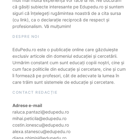
mult mai multă experiență vor face la fel. Ne bucurăm
că găsiți subiecte interesante pe Edupedu.ro și suntem
siguri că înțelegeți rugămintea noastră de a cita sursa
(cu link), ca o declarație reciprocă de respect și
profesionalism. Vă mulțumim!
DESPRE NOI
EduPedu.ro este o publicație online care găzduiește
exclusiv articole din domeniul educației și cercetării.
Urmărim constant cum sunt educați copiii noștri, cine și
cum face politicile din educație și cercetare, cine și cum
îi formează pe profesori, cât de adecvate la lumea în
care trăim sunt sistemele de educație și cercetare.
CONTACT REDACȚIE
Adrese e-mail
raluca.pantazi@edupedu.ro
mihai.peticila@edupedu.ro
costin.ionescu@edupedu.ro
alexa.stanescu@edupedu.ro
diana.ghimisi@edupedu.ro