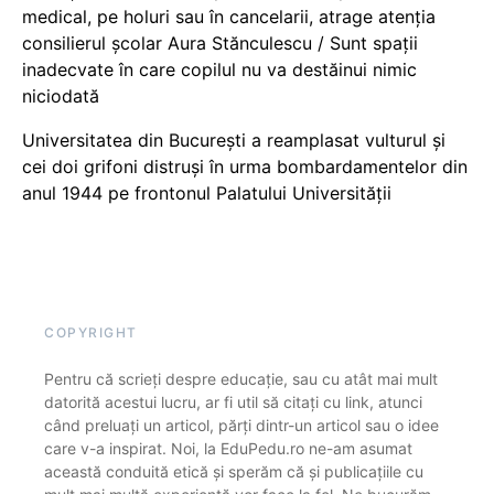
medical, pe holuri sau în cancelarii, atrage atenția
consilierul școlar Aura Stănculescu / Sunt spații
inadecvate în care copilul nu va destăinui nimic
niciodată
Universitatea din București a reamplasat vulturul și
cei doi grifoni distruși în urma bombardamentelor din
anul 1944 pe frontonul Palatului Universității
COPYRIGHT
Pentru că scrieți despre educație, sau cu atât mai mult
datorită acestui lucru, ar fi util să citați cu link, atunci
când preluați un articol, părți dintr-un articol sau o idee
care v-a inspirat. Noi, la EduPedu.ro ne-am asumat
această conduită etică și sperăm că și publicațiile cu