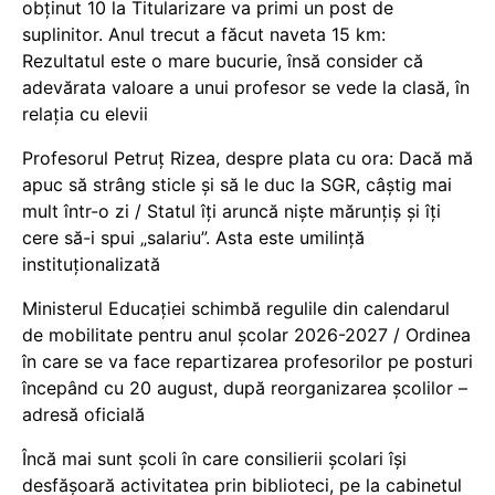
obținut 10 la Titularizare va primi un post de
suplinitor. Anul trecut a făcut naveta 15 km:
Rezultatul este o mare bucurie, însă consider că
adevărata valoare a unui profesor se vede la clasă, în
relația cu elevii
Profesorul Petruț Rizea, despre plata cu ora: Dacă mă
apuc să strâng sticle și să le duc la SGR, câștig mai
mult într-o zi / Statul îți aruncă niște mărunțiș și îți
cere să-i spui „salariu”. Asta este umilință
instituționalizată
Ministerul Educației schimbă regulile din calendarul
de mobilitate pentru anul școlar 2026-2027 / Ordinea
în care se va face repartizarea profesorilor pe posturi
începând cu 20 august, după reorganizarea școlilor –
adresă oficială
Încă mai sunt școli în care consilierii școlari își
desfășoară activitatea prin biblioteci, pe la cabinetul