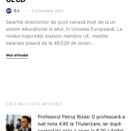
5 octombrie 2021
C.I.
Salariile directorilor de școli variază mult de la un
sistem educațional la altul, în Uniunea Europeană. La
nivelul majorității statelor membre UE, mediile
salariale pleacă de la 46.039 de dolari…
Vezi articolul
CELE MAI CITITE ARTICOLE
Profesorul Petruț Rizea: O profesoară a
luat nota 4.90 la Titularizare, iar după
contestații nota a ajuns la 8.70 / Astfel