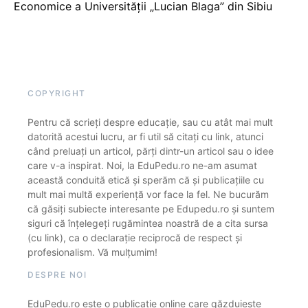
Economice a Universității „Lucian Blaga” din Sibiu
COPYRIGHT
Pentru că scrieți despre educație, sau cu atât mai mult
datorită acestui lucru, ar fi util să citați cu link, atunci
când preluați un articol, părți dintr-un articol sau o idee
care v-a inspirat. Noi, la EduPedu.ro ne-am asumat
această conduită etică și sperăm că și publicațiile cu
mult mai multă experiență vor face la fel. Ne bucurăm
că găsiți subiecte interesante pe Edupedu.ro și suntem
siguri că înțelegeți rugămintea noastră de a cita sursa
(cu link), ca o declarație reciprocă de respect și
profesionalism. Vă mulțumim!
DESPRE NOI
EduPedu.ro este o publicație online care găzduiește