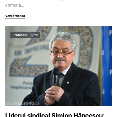
comună…
Vezi articolul
Profesori
Știri
Liderul sindical Simion Hăncescu: