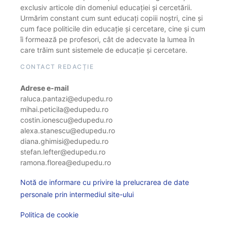
exclusiv articole din domeniul educației și cercetării.
Urmărim constant cum sunt educați copiii noștri, cine și
cum face politicile din educație și cercetare, cine și cum
îi formează pe profesori, cât de adecvate la lumea în
care trăim sunt sistemele de educație și cercetare.
CONTACT REDACȚIE
Adrese e-mail
raluca.pantazi@edupedu.ro
mihai.peticila@edupedu.ro
costin.ionescu@edupedu.ro
alexa.stanescu@edupedu.ro
diana.ghimisi@edupedu.ro
stefan.lefter@edupedu.ro
ramona.florea@edupedu.ro
Notă de informare cu privire la prelucrarea de date
personale prin intermediul site-ului
Politica de cookie