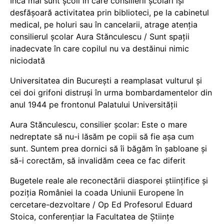
Încă mai sunt școli în care consilierii școlari își
desfășoară activitatea prin biblioteci, pe la cabinetul
medical, pe holuri sau în cancelarii, atrage atenția
consilierul școlar Aura Stănculescu / Sunt spații
inadecvate în care copilul nu va destăinui nimic
niciodată
Universitatea din București a reamplasat vulturul și
cei doi grifoni distruși în urma bombardamentelor din
anul 1944 pe frontonul Palatului Universității
Aura Stănculescu, consilier școlar: Este o mare
nedreptate să nu-i lăsăm pe copii să fie așa cum
sunt. Suntem prea dornici să îi băgăm în șabloane și
să-i corectăm, să invalidăm ceea ce fac diferit
Bugetele reale ale reconectării diasporei științifice și
poziția României la coada Uniunii Europene în
cercetare-dezvoltare / Op Ed Profesorul Eduard
Stoica, conferențiar la Facultatea de Științe