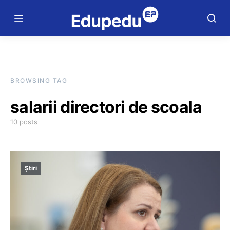
BROWSING TAG
salarii directori de scoala
10 posts
Știri