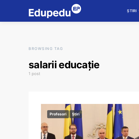
ȘTIRI
BROWSING TAG
salarii educație
1 post
Profesori
Știri