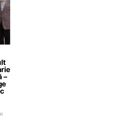
lt
arie
ă –
ge
ic
ri