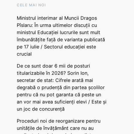
CELE MAI NOI
Ministrul interimar al Muncii Dragos
Pîslaru: În urma ultimelor discuții cu
ministrul Educației lucrurile sunt mult
îmbunătățite față de varianta publicată
pe 17 iulie / Sectorul educației este
crucial
De ce sunt doar 6 mii de posturi
titularizabile în 2026? Sorin Ion,
secretar de stat: Cifrele arată mai
degrabă o prudență din partea școlilor
pentru că nu pot garanta că peste un
an vor mai avea suficienți elevi / Este și
un joc de concurență
Proceduri noi de reorganizare pentru
unitățile de învățământ care nu au