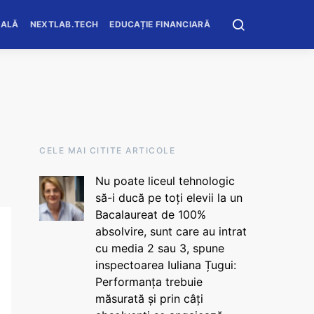
OALĂ
NEXTLAB.TECH
EDUCAȚIE FINANCIARĂ
CELE MAI CITITE ARTICOLE
Nu poate liceul tehnologic
să-i ducă pe toți elevii la un
Bacalaureat de 100%
absolvire, sunt care au intrat
cu media 2 sau 3, spune
inspectoarea Iuliana Țugui:
Performanța trebuie
măsurată și prin câți