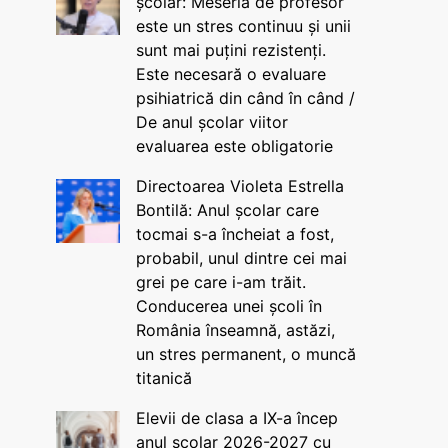
școlar: Meseria de profesor
este un stres continuu și unii
sunt mai puțini rezistenți.
Este necesară o evaluare
psihiatrică din când în când /
De anul școlar viitor
evaluarea este obligatorie
Directoarea Violeta Estrella
Bontilă: Anul școlar care
tocmai s-a încheiat a fost,
probabil, unul dintre cei mai
grei pe care i-am trăit.
Conducerea unei școli în
România înseamnă, astăzi,
un stres permanent, o muncă
titanică
Elevii de clasa a IX-a încep
anul școlar 2026-2027 cu