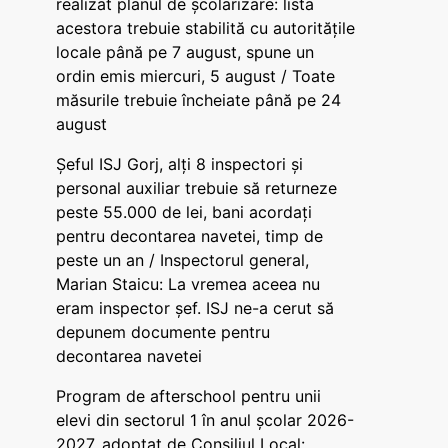
realizat planul de școlarizare: lista
acestora trebuie stabilită cu autoritățile
locale până pe 7 august, spune un
ordin emis miercuri, 5 august / Toate
măsurile trebuie încheiate până pe 24
august
Șeful ISJ Gorj, alți 8 inspectori și
personal auxiliar trebuie să returneze
peste 55.000 de lei, bani acordați
pentru decontarea navetei, timp de
peste un an / Inspectorul general,
Marian Staicu: La vremea aceea nu
eram inspector șef. ISJ ne-a cerut să
depunem documente pentru
decontarea navetei
Program de afterschool pentru unii
elevi din sectorul 1 în anul școlar 2026-
2027, adoptat de Consiliul Local: