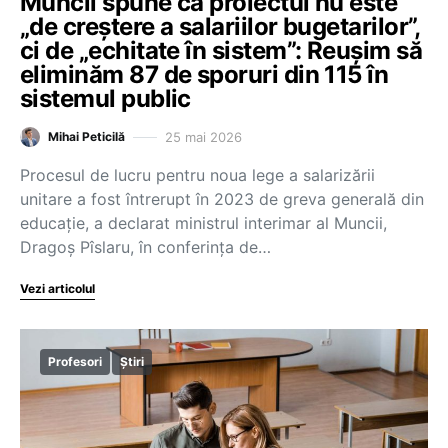
Muncii spune că proiectul nu este
„de creștere a salariilor bugetarilor”,
ci de „echitate în sistem”: Reușim să
eliminăm 87 de sporuri din 115 în
sistemul public
25 mai 2026
Mihai Peticilă
Procesul de lucru pentru noua lege a salarizării
unitare a fost întrerupt în 2023 de greva generală din
educație, a declarat ministrul interimar al Muncii,
Dragoș Pîslaru, în conferința de…
Vezi articolul
Profesori
Știri