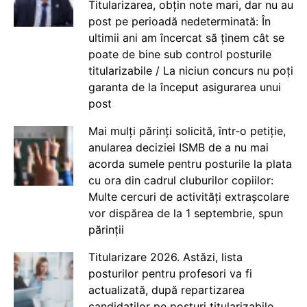
Titularizarea, obțin note mari, dar nu au
post pe perioadă nedeterminată: În
ultimii ani am încercat să ținem cât se
poate de bine sub control posturile
titularizabile / La niciun concurs nu poți
garanta de la început asigurarea unui
post
Mai mulți părinți solicită, într-o petiție,
anularea deciziei ISMB de a nu mai
acorda sumele pentru posturile la plata
cu ora din cadrul cluburilor copiilor:
Multe cercuri de activități extrașcolare
vor dispărea de la 1 septembrie, spun
părinții
Titularizare 2026. Astăzi, lista
posturilor pentru profesori va fi
actualizată, după repartizarea
candidaților pe posturi titularizabile