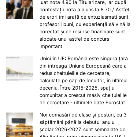
luat nota 4.90 la Titularizare, iar după
contestații nota a ajuns la 8.70 / Astfel
de erori îmi arată ce entuziasmați sunt
profesorii buni, cu experiență să vină la
corectat și ce resurse financiare sunt
alocate unui astfel de concurs
important
Unici în UE: România este singura țară
din întreaga Uniune Europeană care a
redus cheltuielile de cercetare,
calculate pe cap de locuitor, în ultimul
deceniu. Între 2015-2025, spațiul
comunitar a crescut masiv cheltuielile
de cercetare - ultimele date Eurostat
Noi comasări de clase și posturi, cu 3
săptămâni până la debutul anului
școlar 2026-2027, sunt semnalate de
Alin Badea, prim-vicepreședinte USLI