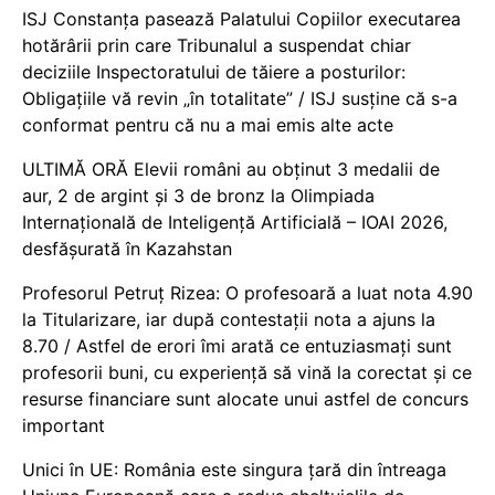
ISJ Constanța pasează Palatului Copiilor executarea
hotărârii prin care Tribunalul a suspendat chiar
deciziile Inspectoratului de tăiere a posturilor:
Obligațiile vă revin „în totalitate” / ISJ susține că s-a
conformat pentru că nu a mai emis alte acte
ULTIMĂ ORĂ Elevii români au obținut 3 medalii de
aur, 2 de argint și 3 de bronz la Olimpiada
Internațională de Inteligență Artificială – IOAI 2026,
desfășurată în Kazahstan
Profesorul Petruț Rizea: O profesoară a luat nota 4.90
la Titularizare, iar după contestații nota a ajuns la
8.70 / Astfel de erori îmi arată ce entuziasmați sunt
profesorii buni, cu experiență să vină la corectat și ce
resurse financiare sunt alocate unui astfel de concurs
important
Unici în UE: România este singura țară din întreaga