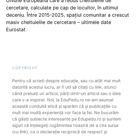
Uniune Europeană care a redus cheltuielile de
cercetare, calculate pe cap de locuitor, în ultimul
deceniu. Între 2015-2025, spațiul comunitar a crescut
masiv cheltuielile de cercetare – ultimele date
Eurostat
COPYRIGHT
Pentru că scrieți despre educație, sau cu atât mai mult
datorită acestui lucru, ar fi util să citați cu link, atunci
când preluați un articol, părți dintr-un articol sau o idee
care v-a inspirat. Noi, la EduPedu.ro ne-am asumat
această conduită etică și sperăm că și publicațiile cu
mult mai multă experiență vor face la fel. Ne bucurăm
că găsiți subiecte interesante pe Edupedu.ro și suntem
siguri că înțelegeți rugămintea noastră de a cita sursa
(cu link), ca o declarație reciprocă de respect și