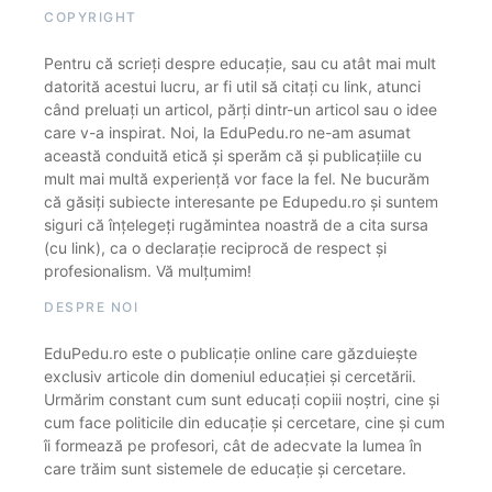
COPYRIGHT
Pentru că scrieți despre educație, sau cu atât mai mult
datorită acestui lucru, ar fi util să citați cu link, atunci
când preluați un articol, părți dintr-un articol sau o idee
care v-a inspirat. Noi, la EduPedu.ro ne-am asumat
această conduită etică și sperăm că și publicațiile cu
mult mai multă experiență vor face la fel. Ne bucurăm
că găsiți subiecte interesante pe Edupedu.ro și suntem
siguri că înțelegeți rugămintea noastră de a cita sursa
(cu link), ca o declarație reciprocă de respect și
profesionalism. Vă mulțumim!
DESPRE NOI
EduPedu.ro este o publicație online care găzduiește
exclusiv articole din domeniul educației și cercetării.
Urmărim constant cum sunt educați copiii noștri, cine și
cum face politicile din educație și cercetare, cine și cum
îi formează pe profesori, cât de adecvate la lumea în
care trăim sunt sistemele de educație și cercetare.