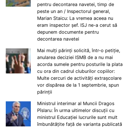
pentru decontarea navetei, timp de
peste un an / Inspectorul general,
Marian Staicu: La vremea aceea nu
eram inspector șef. ISJ ne-a cerut să
depunem documente pentru
decontarea navetei
Mai mulți părinți solicită, într-o petiție,
anularea deciziei ISMB de a nu mai
acorda sumele pentru posturile la plata
cu ora din cadrul cluburilor copiilor:
Multe cercuri de activități extrașcolare
vor dispărea de la 1 septembrie, spun
părinții
Ministrul interimar al Muncii Dragos
Pîslaru: În urma ultimelor discuții cu
ministrul Educației lucrurile sunt mult
îmbunătățite față de varianta publicată