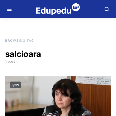
BROWSING TAG
salcioara
1 post
Știri