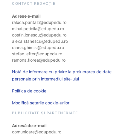
CONTACT REDACȚIE
Adrese e-mail
raluca.pantazi@edupedu.ro
mihai.peticila@edupedu.ro
costin.ionescu@edupedu.ro
alexa.stanescu@edupedu.ro
diana.ghimisi@edupedu.ro
stefan.lefter@edupedu.ro
ramona.florea@edupedu.ro
Notă de informare cu privire la prelucrarea de date
personale prin intermediul site-ului
Politica de cookie
Modifică setarile cookie-urilor
PUBLICITATE ȘI PARTENERIATE
Adresă de e-mail
comunicare@edupedu.ro