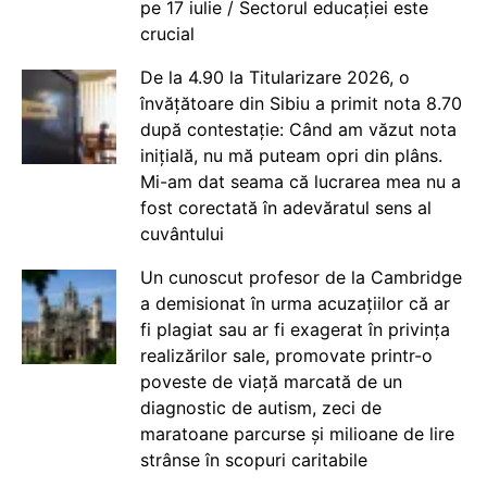
pe 17 iulie / Sectorul educației este
crucial
De la 4.90 la Titularizare 2026, o
învățătoare din Sibiu a primit nota 8.70
după contestație: Când am văzut nota
inițială, nu mă puteam opri din plâns.
Mi-am dat seama că lucrarea mea nu a
fost corectată în adevăratul sens al
cuvântului
Un cunoscut profesor de la Cambridge
a demisionat în urma acuzațiilor că ar
fi plagiat sau ar fi exagerat în privința
realizărilor sale, promovate printr-o
poveste de viață marcată de un
diagnostic de autism, zeci de
maratoane parcurse și milioane de lire
strânse în scopuri caritabile