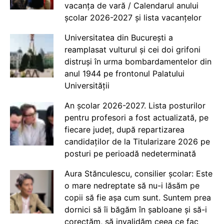
vacanța de vară / Calendarul anului
școlar 2026-2027 și lista vacanțelor
Universitatea din București a
reamplasat vulturul și cei doi grifoni
distruși în urma bombardamentelor din
anul 1944 pe frontonul Palatului
Universității
An școlar 2026-2027. Lista posturilor
pentru profesori a fost actualizată, pe
fiecare județ, după repartizarea
candidaților de la Titularizare 2026 pe
posturi pe perioadă nedeterminată
Aura Stănculescu, consilier școlar: Este
o mare nedreptate să nu-i lăsăm pe
copii să fie așa cum sunt. Suntem prea
dornici să îi băgăm în șabloane și să-i
corectăm, să invalidăm ceea ce fac