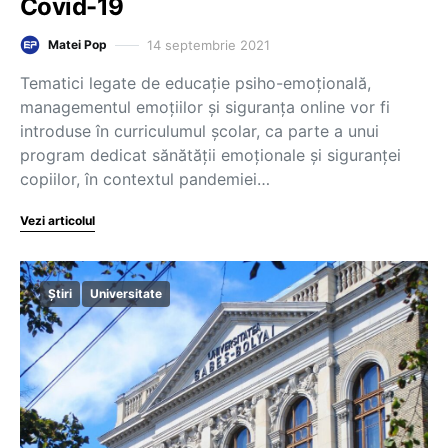
Covid-19
14 septembrie 2021
Matei Pop
Tematici legate de educație psiho-emoțională,
managementul emoțiilor și siguranța online vor fi
introduse în curriculumul școlar, ca parte a unui
program dedicat sănătății emoționale și siguranței
copiilor, în contextul pandemiei…
Vezi articolul
Știri
Universitate