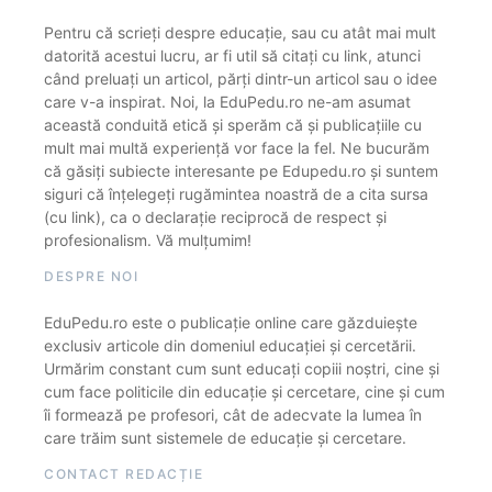
Pentru că scrieți despre educație, sau cu atât mai mult
datorită acestui lucru, ar fi util să citați cu link, atunci
când preluați un articol, părți dintr-un articol sau o idee
care v-a inspirat. Noi, la EduPedu.ro ne-am asumat
această conduită etică și sperăm că și publicațiile cu
mult mai multă experiență vor face la fel. Ne bucurăm
că găsiți subiecte interesante pe Edupedu.ro și suntem
siguri că înțelegeți rugămintea noastră de a cita sursa
(cu link), ca o declarație reciprocă de respect și
profesionalism. Vă mulțumim!
DESPRE NOI
EduPedu.ro este o publicație online care găzduiește
exclusiv articole din domeniul educației și cercetării.
Urmărim constant cum sunt educați copiii noștri, cine și
cum face politicile din educație și cercetare, cine și cum
îi formează pe profesori, cât de adecvate la lumea în
care trăim sunt sistemele de educație și cercetare.
CONTACT REDACȚIE