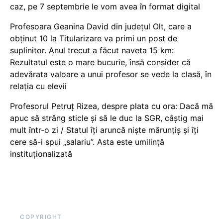
caz, pe 7 septembrie le vom avea în format digital
Profesoara Geanina David din județul Olt, care a
obținut 10 la Titularizare va primi un post de
suplinitor. Anul trecut a făcut naveta 15 km:
Rezultatul este o mare bucurie, însă consider că
adevărata valoare a unui profesor se vede la clasă, în
relația cu elevii
Profesorul Petruț Rizea, despre plata cu ora: Dacă mă
apuc să strâng sticle și să le duc la SGR, câștig mai
mult într-o zi / Statul îți aruncă niște mărunțiș și îți
cere să-i spui „salariu”. Asta este umilință
instituționalizată
COPYRIGHT