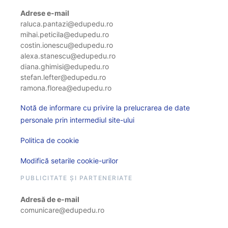
Adrese e-mail
raluca.pantazi@edupedu.ro
mihai.peticila@edupedu.ro
costin.ionescu@edupedu.ro
alexa.stanescu@edupedu.ro
diana.ghimisi@edupedu.ro
stefan.lefter@edupedu.ro
ramona.florea@edupedu.ro
Notă de informare cu privire la prelucrarea de date
personale prin intermediul site-ului
Politica de cookie
Modifică setarile cookie-urilor
PUBLICITATE ȘI PARTENERIATE
Adresă de e-mail
comunicare@edupedu.ro