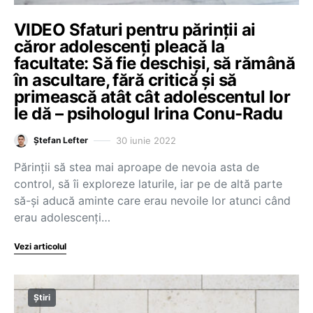
VIDEO Sfaturi pentru părinții ai
căror adolescenți pleacă la
facultate: Să fie deschiși, să rămână
în ascultare, fără critică și să
primească atât cât adolescentul lor
le dă – psihologul Irina Conu-Radu
30 iunie 2022
Ștefan Lefter
Părinții să stea mai aproape de nevoia asta de
control, să îi exploreze laturile, iar pe de altă parte
să-și aducă aminte care erau nevoile lor atunci când
erau adolescenți…
Vezi articolul
Știri