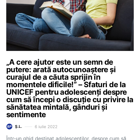
„A cere ajutor este un semn de
putere: arată autocunoaștere și
curajul de a căuta sprijin în
momentele dificile!” – Sfaturi de la
UNICEF pentru adolescenți despre
cum să începi o discuție cu privire la
sănătatea mintală, gânduri și
sentimente
6 iulie 2022
Ș.L.
Într-un ghid destinat adolescenților, despre cum să