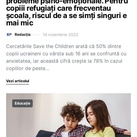
probleme psiho-emoționale. Pentru
copiii refugiați care frecventau
școala, riscul de a se simți singuri e
mai mic
14 noiembrie 2022
Redacția
Cercetările Save the Children arată că 50% dintre
copiii ucraineni cu vârsta sub 16 ani se confruntă cu
anxietatea, iar această cifră crește la 78% în cazul
copiilor de peste…
Vezi articolul
Educație