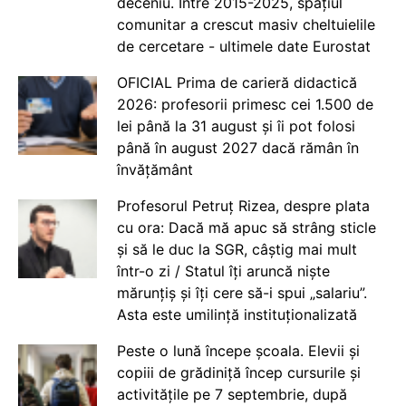
deceniu. Între 2015-2025, spațiul
comunitar a crescut masiv cheltuielile
de cercetare - ultimele date Eurostat
OFICIAL Prima de carieră didactică
2026: profesorii primesc cei 1.500 de
lei până la 31 august și îi pot folosi
până în august 2027 dacă rămân în
învățământ
Profesorul Petruț Rizea, despre plata
cu ora: Dacă mă apuc să strâng sticle
și să le duc la SGR, câștig mai mult
într-o zi / Statul îți aruncă niște
mărunțiș și îți cere să-i spui „salariu”.
Asta este umilință instituționalizată
Peste o lună începe școala. Elevii și
copiii de grădiniță încep cursurile și
activitățile pe 7 septembrie, după