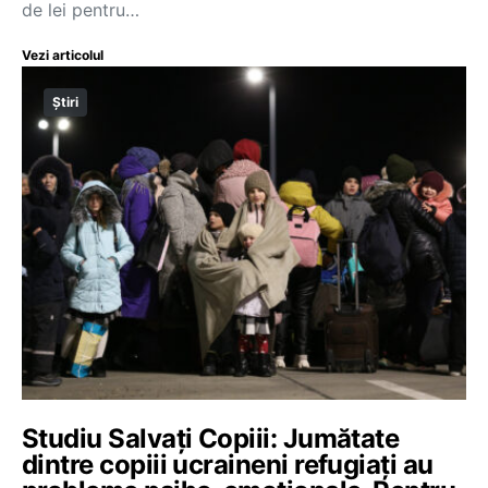
de lei pentru…
Vezi articolul
Știri
Studiu Salvați Copiii: Jumătate
dintre copiii ucraineni refugiați au