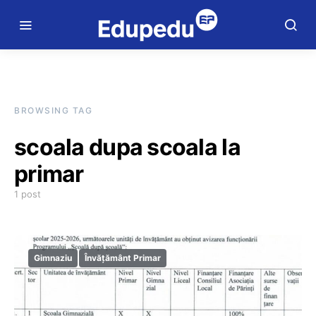
BROWSING TAG
scoala dupa scoala la
primar
1 post
Gimnaziu
Învățământ Primar