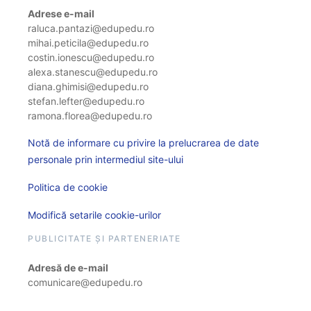
Adrese e-mail
raluca.pantazi@edupedu.ro
mihai.peticila@edupedu.ro
costin.ionescu@edupedu.ro
alexa.stanescu@edupedu.ro
diana.ghimisi@edupedu.ro
stefan.lefter@edupedu.ro
ramona.florea@edupedu.ro
Notă de informare cu privire la prelucrarea de date
personale prin intermediul site-ului
Politica de cookie
Modifică setarile cookie-urilor
PUBLICITATE ȘI PARTENERIATE
Adresă de e-mail
comunicare@edupedu.ro