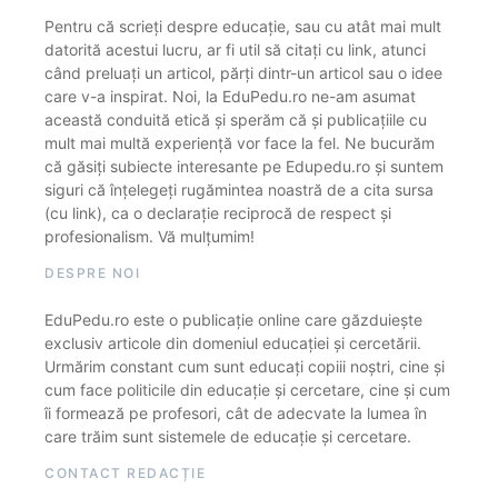
Pentru că scrieți despre educație, sau cu atât mai mult
datorită acestui lucru, ar fi util să citați cu link, atunci
când preluați un articol, părți dintr-un articol sau o idee
care v-a inspirat. Noi, la EduPedu.ro ne-am asumat
această conduită etică și sperăm că și publicațiile cu
mult mai multă experiență vor face la fel. Ne bucurăm
că găsiți subiecte interesante pe Edupedu.ro și suntem
siguri că înțelegeți rugămintea noastră de a cita sursa
(cu link), ca o declarație reciprocă de respect și
profesionalism. Vă mulțumim!
DESPRE NOI
EduPedu.ro este o publicație online care găzduiește
exclusiv articole din domeniul educației și cercetării.
Urmărim constant cum sunt educați copiii noștri, cine și
cum face politicile din educație și cercetare, cine și cum
îi formează pe profesori, cât de adecvate la lumea în
care trăim sunt sistemele de educație și cercetare.
CONTACT REDACȚIE