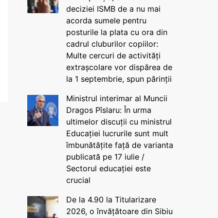
deciziei ISMB de a nu mai
acorda sumele pentru
posturile la plata cu ora din
cadrul cluburilor copiilor:
Multe cercuri de activități
extrașcolare vor dispărea de
la 1 septembrie, spun părinții
Ministrul interimar al Muncii
Dragos Pîslaru: În urma
ultimelor discuții cu ministrul
Educației lucrurile sunt mult
îmbunătățite față de varianta
publicată pe 17 iulie /
Sectorul educației este
crucial
De la 4.90 la Titularizare
2026, o învățătoare din Sibiu