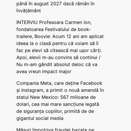
până în august 2027 dacă rămân în
învățământ
INTERVIU Profesoara Carmen Ion,
fondatoarea Festivalului de book-
trailere, Boovie: Acum 12 ani am aplicat
ideea la o clasă pentru că voiam să îi
fac pe elevi să citească mai ușor cărți.
Apoi, elevii m-au convins să continui /
Nu m-am gândit absolut deloc că va
avea vreun impact major
Compania Meta, care deține Facebook
și Instagram, a primit o nouă amendă în
statul New Mexico: 567 milioane de
dolari, cea mai mare sancțiune legată
de siguranța copiilor, primită de de
gigantul social media
Măsuri împotriva fraudei bazate pe