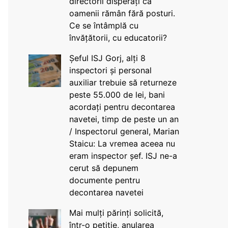
directorii disperați că
oamenii rămân fără posturi.
Ce se întâmplă cu
învățătorii, cu educatorii?
Șeful ISJ Gorj, alți 8
inspectori și personal
auxiliar trebuie să returneze
peste 55.000 de lei, bani
acordați pentru decontarea
navetei, timp de peste un an
/ Inspectorul general, Marian
Staicu: La vremea aceea nu
eram inspector șef. ISJ ne-a
cerut să depunem
documente pentru
decontarea navetei
Mai mulți părinți solicită,
într-o petiție, anularea