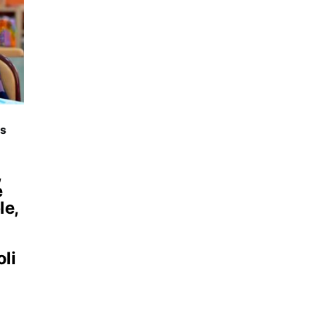
cs
,
e
le,
oli