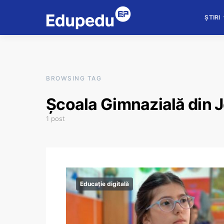
ȘTIRI
BROWSING TAG
Școala Gimnazială din J
1 post
Educație digitală