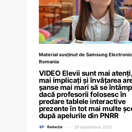
Material susținut de Samsung Electroni
Romania
VIDEO Elevii sunt mai atenți
mai implicați și învățarea ar
șanse mai mari să se întâmp
dacă profesorii folosesc în
predare tablele interactive
prezente în tot mai multe șc
după apelurile din PNRR
29 septembrie 2023
Redacția