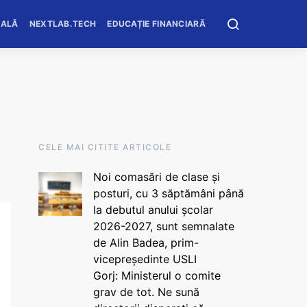
OALĂ
NEXTLAB.TECH
EDUCAȚIE FINANCIARĂ
CELE MAI CITITE ARTICOLE
Noi comasări de clase și
posturi, cu 3 săptămâni până
la debutul anului școlar
2026-2027, sunt semnalate
de Alin Badea, prim-
vicepreședinte USLI
Gorj: Ministerul o comite
grav de tot. Ne sună