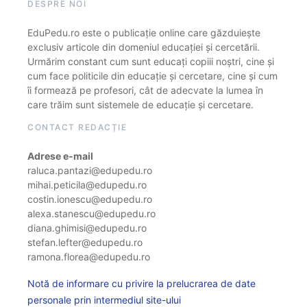
DESPRE NOI
EduPedu.ro este o publicație online care găzduiește
exclusiv articole din domeniul educației și cercetării.
Urmărim constant cum sunt educați copiii noștri, cine și
cum face politicile din educație și cercetare, cine și cum
îi formează pe profesori, cât de adecvate la lumea în
care trăim sunt sistemele de educație și cercetare.
CONTACT REDACȚIE
Adrese e-mail
raluca.pantazi@edupedu.ro
mihai.peticila@edupedu.ro
costin.ionescu@edupedu.ro
alexa.stanescu@edupedu.ro
diana.ghimisi@edupedu.ro
stefan.lefter@edupedu.ro
ramona.florea@edupedu.ro
Notă de informare cu privire la prelucrarea de date
personale prin intermediul site-ului