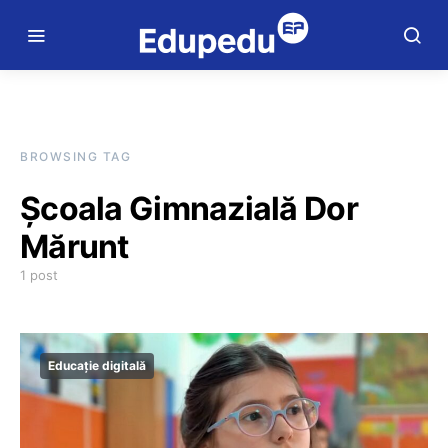
BROWSING TAG
Școala Gimnazială Dor
Mărunt
1 post
Educație digitală