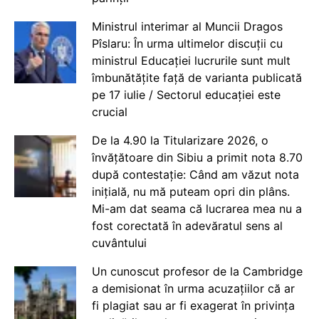
Ministrul interimar al Muncii Dragos
Pîslaru: În urma ultimelor discuții cu
ministrul Educației lucrurile sunt mult
îmbunătățite față de varianta publicată
pe 17 iulie / Sectorul educației este
crucial
De la 4.90 la Titularizare 2026, o
învățătoare din Sibiu a primit nota 8.70
după contestație: Când am văzut nota
inițială, nu mă puteam opri din plâns.
Mi-am dat seama că lucrarea mea nu a
fost corectată în adevăratul sens al
cuvântului
Un cunoscut profesor de la Cambridge
a demisionat în urma acuzațiilor că ar
fi plagiat sau ar fi exagerat în privința