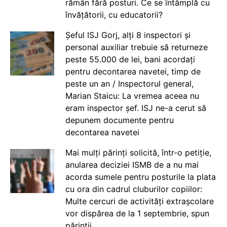
rămân fără posturi. Ce se întâmplă cu
învățătorii, cu educatorii?
Șeful ISJ Gorj, alți 8 inspectori și
personal auxiliar trebuie să returneze
peste 55.000 de lei, bani acordați
pentru decontarea navetei, timp de
peste un an / Inspectorul general,
Marian Staicu: La vremea aceea nu
eram inspector șef. ISJ ne-a cerut să
depunem documente pentru
decontarea navetei
Mai mulți părinți solicită, într-o petiție,
anularea deciziei ISMB de a nu mai
acorda sumele pentru posturile la plata
cu ora din cadrul cluburilor copiilor:
Multe cercuri de activități extrașcolare
vor dispărea de la 1 septembrie, spun
părinții