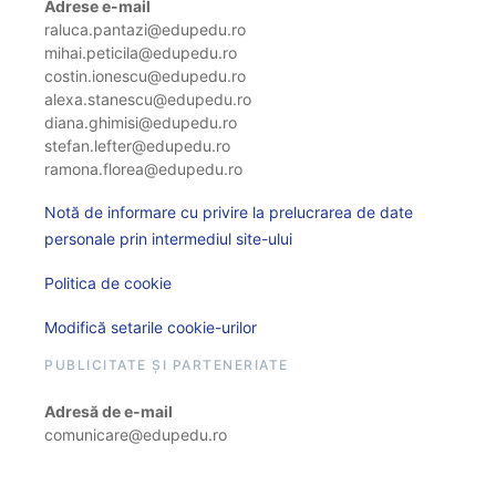
Adrese e-mail
raluca.pantazi@edupedu.ro
mihai.peticila@edupedu.ro
costin.ionescu@edupedu.ro
alexa.stanescu@edupedu.ro
diana.ghimisi@edupedu.ro
stefan.lefter@edupedu.ro
ramona.florea@edupedu.ro
Notă de informare cu privire la prelucrarea de date
personale prin intermediul site-ului
Politica de cookie
Modifică setarile cookie-urilor
PUBLICITATE ȘI PARTENERIATE
Adresă de e-mail
comunicare@edupedu.ro