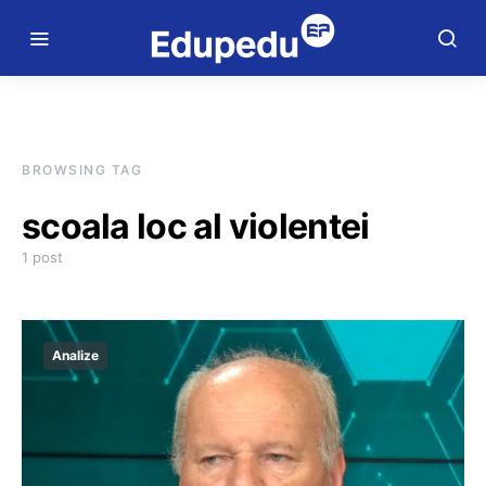
BROWSING TAG
scoala loc al violentei
1 post
Analize