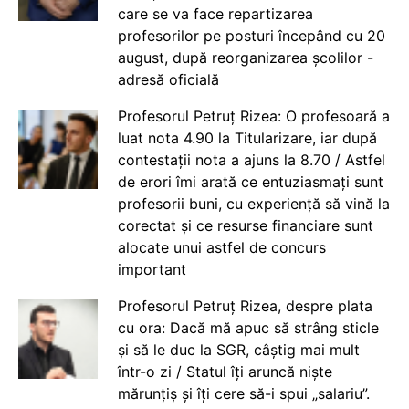
care se va face repartizarea
profesorilor pe posturi începând cu 20
august, după reorganizarea școlilor -
adresă oficială
Profesorul Petruț Rizea: O profesoară a
luat nota 4.90 la Titularizare, iar după
contestații nota a ajuns la 8.70 / Astfel
de erori îmi arată ce entuziasmați sunt
profesorii buni, cu experiență să vină la
corectat și ce resurse financiare sunt
alocate unui astfel de concurs
important
Profesorul Petruț Rizea, despre plata
cu ora: Dacă mă apuc să strâng sticle
și să le duc la SGR, câștig mai mult
într-o zi / Statul îți aruncă niște
mărunțiș și îți cere să-i spui „salariu”.