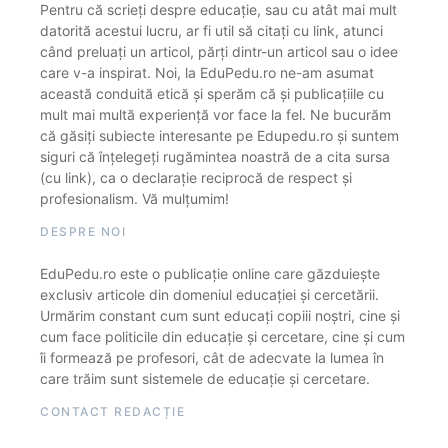
Pentru că scrieți despre educație, sau cu atât mai mult
datorită acestui lucru, ar fi util să citați cu link, atunci
când preluați un articol, părți dintr-un articol sau o idee
care v-a inspirat. Noi, la EduPedu.ro ne-am asumat
această conduită etică și sperăm că și publicațiile cu
mult mai multă experiență vor face la fel. Ne bucurăm
că găsiți subiecte interesante pe Edupedu.ro și suntem
siguri că înțelegeți rugămintea noastră de a cita sursa
(cu link), ca o declarație reciprocă de respect și
profesionalism. Vă mulțumim!
DESPRE NOI
EduPedu.ro este o publicație online care găzduiește
exclusiv articole din domeniul educației și cercetării.
Urmărim constant cum sunt educați copiii noștri, cine și
cum face politicile din educație și cercetare, cine și cum
îi formează pe profesori, cât de adecvate la lumea în
care trăim sunt sistemele de educație și cercetare.
CONTACT REDACȚIE