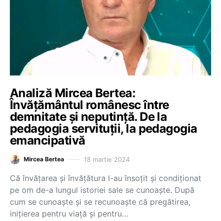
Analiză Mircea Bertea:
Învățământul românesc între
demnitate și neputință. De la
pedagogia servituții, la pedagogia
emancipativă
18 martie 2024
Mircea Bertea
Că învățarea și învățătura l-au însoțit și condiționat
pe om de-a lungul istoriei sale se cunoaște. După
cum se cunoaște și se recunoaște că pregătirea,
inițierea pentru viață și pentru…