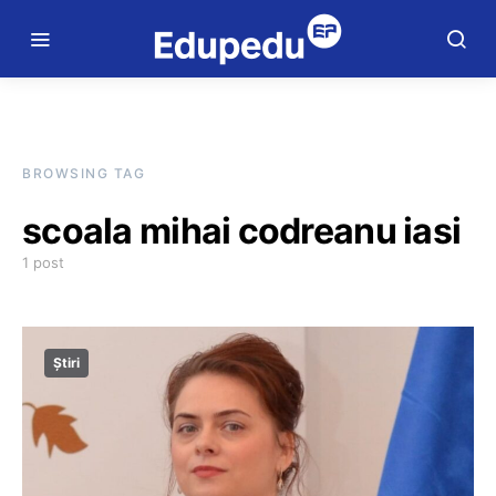
BROWSING TAG
scoala mihai codreanu iasi
1 post
Știri