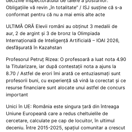
deciziile Inspectoratului de tăiere a posturilor:
Obligațiile vă revin „în totalitate” / ISJ susține că s-a
conformat pentru că nu a mai emis alte acte
ULTIMĂ ORĂ Elevii români au obținut 3 medalii de
aur, 2 de argint și 3 de bronz la Olimpiada
Internațională de Inteligență Artificială – IOAI 2026,
desfășurată în Kazahstan
Profesorul Petruț Rizea: O profesoară a luat nota 4.90
la Titularizare, iar după contestații nota a ajuns la
8.70 / Astfel de erori îmi arată ce entuziasmați sunt
profesorii buni, cu experiență să vină la corectat și ce
resurse financiare sunt alocate unui astfel de concurs
important
Unici în UE: România este singura țară din întreaga
Uniune Europeană care a redus cheltuielile de
cercetare, calculate pe cap de locuitor, în ultimul
deceniu. Între 2015-2025, spațiul comunitar a crescut