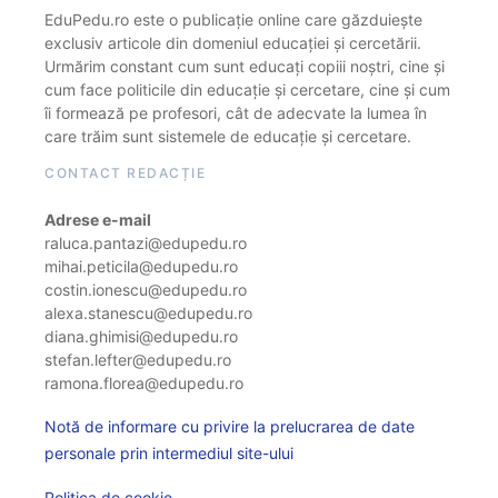
EduPedu.ro este o publicație online care găzduiește
exclusiv articole din domeniul educației și cercetării.
Urmărim constant cum sunt educați copiii noștri, cine și
cum face politicile din educație și cercetare, cine și cum
îi formează pe profesori, cât de adecvate la lumea în
care trăim sunt sistemele de educație și cercetare.
CONTACT REDACȚIE
Adrese e-mail
raluca.pantazi@edupedu.ro
mihai.peticila@edupedu.ro
costin.ionescu@edupedu.ro
alexa.stanescu@edupedu.ro
diana.ghimisi@edupedu.ro
stefan.lefter@edupedu.ro
ramona.florea@edupedu.ro
Notă de informare cu privire la prelucrarea de date
personale prin intermediul site-ului
Politica de cookie