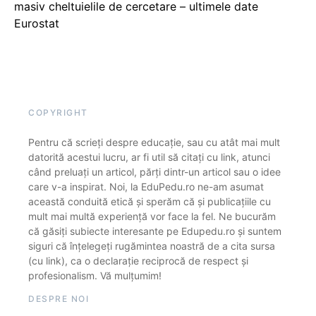
masiv cheltuielile de cercetare – ultimele date
Eurostat
COPYRIGHT
Pentru că scrieți despre educație, sau cu atât mai mult
datorită acestui lucru, ar fi util să citați cu link, atunci
când preluați un articol, părți dintr-un articol sau o idee
care v-a inspirat. Noi, la EduPedu.ro ne-am asumat
această conduită etică și sperăm că și publicațiile cu
mult mai multă experiență vor face la fel. Ne bucurăm
că găsiți subiecte interesante pe Edupedu.ro și suntem
siguri că înțelegeți rugămintea noastră de a cita sursa
(cu link), ca o declarație reciprocă de respect și
profesionalism. Vă mulțumim!
DESPRE NOI