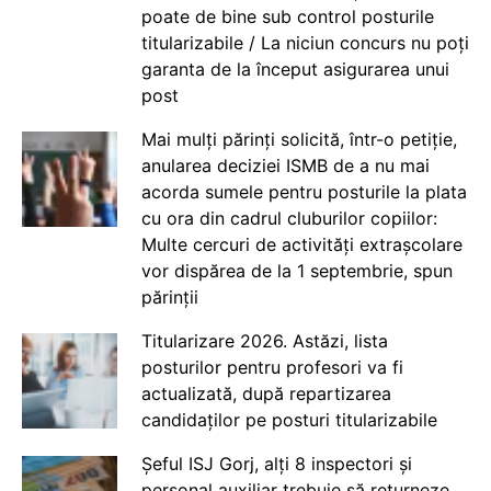
poate de bine sub control posturile
titularizabile / La niciun concurs nu poți
garanta de la început asigurarea unui
post
Mai mulți părinți solicită, într-o petiție,
anularea deciziei ISMB de a nu mai
acorda sumele pentru posturile la plata
cu ora din cadrul cluburilor copiilor:
Multe cercuri de activități extrașcolare
vor dispărea de la 1 septembrie, spun
părinții
Titularizare 2026. Astăzi, lista
posturilor pentru profesori va fi
actualizată, după repartizarea
candidaților pe posturi titularizabile
Șeful ISJ Gorj, alți 8 inspectori și
personal auxiliar trebuie să returneze