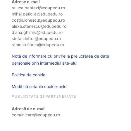
Adrese e-mail
raluca.pantazi@edupedu.ro
mihai.peticila@edupedu.ro
costin.ionescu@edupedu.ro
alexa.stanescu@edupedu.ro
diana.ghimisi@edupedu.ro
stefan.lefter@edupedu.ro
ramona.florea@edupedu.ro
Notă de informare cu privire la prelucrarea de date
personale prin intermediul site-ului
Politica de cookie
Modifică setarile cookie-urilor
PUBLICITATE ȘI PARTENERIATE
Adresă de e-mail
comunicare@edupedu.ro