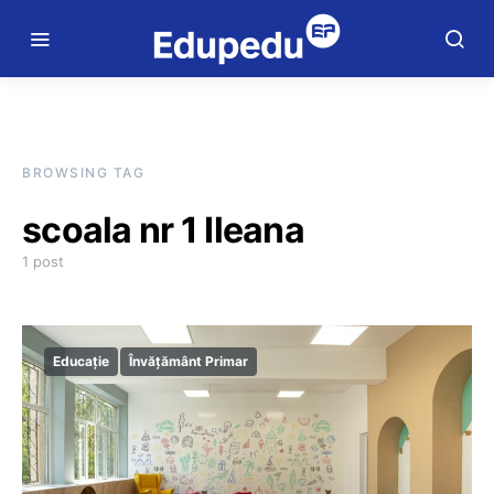
BROWSING TAG
scoala nr 1 Ileana
1 post
Educație
Învățământ Primar