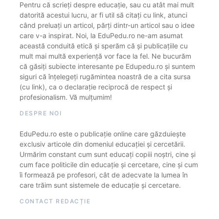
Pentru că scrieți despre educație, sau cu atât mai mult
datorită acestui lucru, ar fi util să citați cu link, atunci
când preluați un articol, părți dintr-un articol sau o idee
care v-a inspirat. Noi, la EduPedu.ro ne-am asumat
această conduită etică și sperăm că și publicațiile cu
mult mai multă experiență vor face la fel. Ne bucurăm
că găsiți subiecte interesante pe Edupedu.ro și suntem
siguri că înțelegeți rugămintea noastră de a cita sursa
(cu link), ca o declarație reciprocă de respect și
profesionalism. Vă mulțumim!
DESPRE NOI
EduPedu.ro este o publicație online care găzduiește
exclusiv articole din domeniul educației și cercetării.
Urmărim constant cum sunt educați copiii noștri, cine și
cum face politicile din educație și cercetare, cine și cum
îi formează pe profesori, cât de adecvate la lumea în
care trăim sunt sistemele de educație și cercetare.
CONTACT REDACȚIE