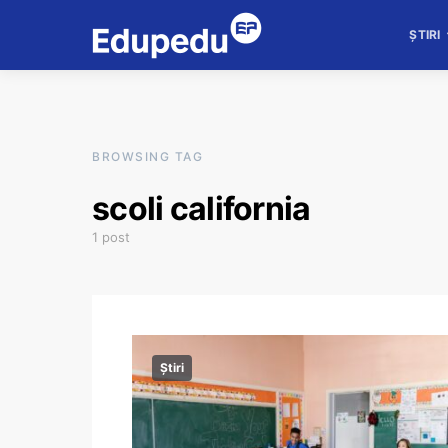
ȘTIRI
BROWSING TAG
scoli california
1 post
Știri