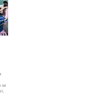
a
ă se
ri,