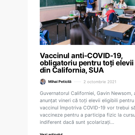
Vaccinul anti-COVID-19,
obligatoriu pentru toți elevii
din California, SUA
2 octombrie 2021
Mihai Peticilă
Guvernatorul Californiei, Gavin Newsom, 
anunţat vineri că toţi elevii eligibili pentru
vaccinul împotriva COVID-19 vor trebui s
vaccineze pentru a participa fizic la cursu
indiferent dacă sunt şcolarizaţi…
Vezi articolul