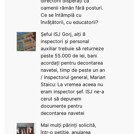
directorii disperați că
oamenii rămân fără posturi.
Ce se întâmplă cu
învățătorii, cu educatorii?
Șeful ISJ Gorj, alți 8
inspectori și personal
auxiliar trebuie să returneze
peste 55.000 de lei, bani
acordați pentru decontarea
navetei, timp de peste un an
/ Inspectorul general, Marian
Staicu: La vremea aceea nu
eram inspector șef. ISJ ne-a
cerut să depunem
documente pentru
decontarea navetei
Mai mulți părinți solicită,
într-o petiție, anularea