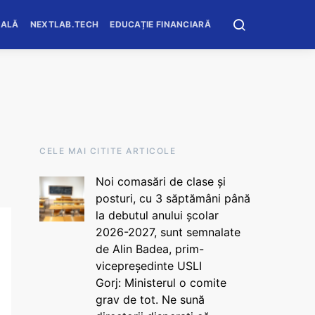
OALĂ
NEXTLAB.TECH
EDUCAȚIE FINANCIARĂ
CELE MAI CITITE ARTICOLE
Noi comasări de clase și
posturi, cu 3 săptămâni până
la debutul anului școlar
2026-2027, sunt semnalate
de Alin Badea, prim-
vicepreședinte USLI
Gorj: Ministerul o comite
grav de tot. Ne sună