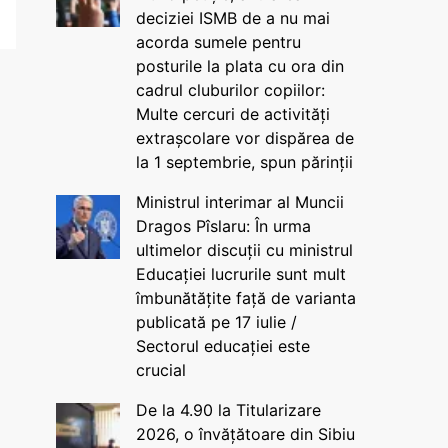
deciziei ISMB de a nu mai
acorda sumele pentru
posturile la plata cu ora din
cadrul cluburilor copiilor:
Multe cercuri de activități
extrașcolare vor dispărea de
la 1 septembrie, spun părinții
Ministrul interimar al Muncii
Dragos Pîslaru: În urma
ultimelor discuții cu ministrul
Educației lucrurile sunt mult
îmbunătățite față de varianta
publicată pe 17 iulie /
Sectorul educației este
crucial
De la 4.90 la Titularizare
2026, o învățătoare din Sibiu