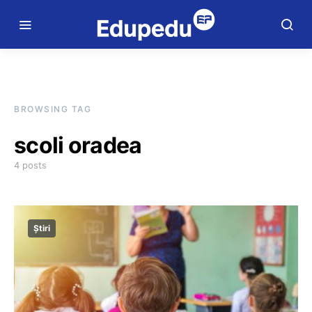
BROWSING TAG
scoli oradea
4 posts
Știri