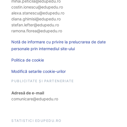
mihai.peticila@edupedu.ro
costin.ionescu@edupedu.ro
alexa.stanescu@edupedu.ro
diana.ghimisi@edupedu.ro
stefan.lefter@edupedu.ro
ramona.florea@edupedu.ro
Notă de informare cu privire la prelucrarea de date
personale prin intermediul site-ului
Politica de cookie
Modifică setarile cookie-urilor
PUBLICITATE ȘI PARTENERIATE
Adresă de e-mail
comunicare@edupedu.ro
STATISTICI EDUPEDU.RO