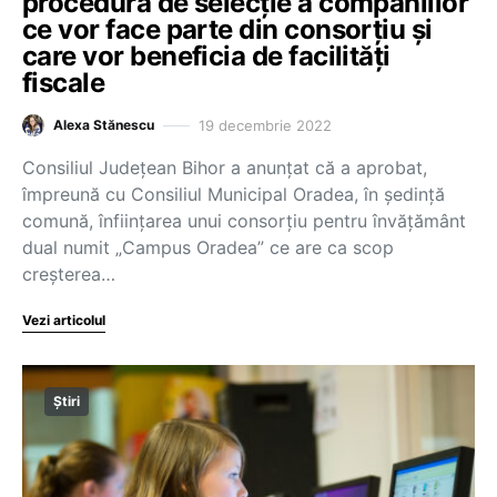
procedura de selecție a companiilor
ce vor face parte din consorțiu și
care vor beneficia de facilități
fiscale
19 decembrie 2022
Alexa Stănescu
Consiliul Judeţean Bihor a anunţat că a aprobat,
împreună cu Consiliul Municipal Oradea, în şedinţă
comună, înfiinţarea unui consorţiu pentru învăţământ
dual numit „Campus Oradea” ce are ca scop
creşterea…
Vezi articolul
Știri