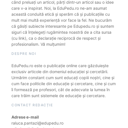
când preluați un articol, părți dintr-un articol sau o idee
care v-a inspirat. Noi, la EduPedu.ro ne-am asumat
această conduită etică și sperăm că și publicațiile cu
mult mai multă experiență vor face la fel. Ne bucurăm
că găsiți subiecte interesante pe Edupedu.ro și suntem
siguri că înțelegeți rugămintea noastră de a cita sursa
(cu link), ca o declarație reciprocă de respect și
profesionalism. Vă mulțumim!
DESPRE NOI
EduPedu.ro este o publicație online care găzduiește
exclusiv articole din domeniul educației și cercetării.
Urmărim constant cum sunt educați copiii noștri, cine și
cum face politicile din educație și cercetare, cine și cum
îi formează pe profesori, cât de adecvate la lumea în
care trăim sunt sistemele de educație și cercetare.
CONTACT REDACȚIE
Adrese e-mail
raluca.pantazi@edupedu.ro