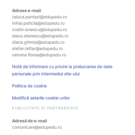
Adrese e-mail
raluca.pantazi@edupedu.ro
mihai.peticila@edupedu.ro
costin.ionescu@edupedu.ro
alexa.stanescu@edupedu.ro
diana.ghimisi@edupedu.ro
stefan.lefter@edupedu.ro
ramona.florea@edupedu.ro
Notă de informare cu privire la prelucrarea de date
personale prin intermediul site-ului
Politica de cookie
Modifică setarile cookie-urilor
PUBLICITATE ȘI PARTENERIATE
Adresă de e-mail
comunicare@edupedu.ro