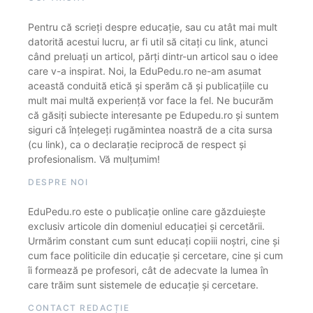
Pentru că scrieți despre educație, sau cu atât mai mult
datorită acestui lucru, ar fi util să citați cu link, atunci
când preluați un articol, părți dintr-un articol sau o idee
care v-a inspirat. Noi, la EduPedu.ro ne-am asumat
această conduită etică și sperăm că și publicațiile cu
mult mai multă experiență vor face la fel. Ne bucurăm
că găsiți subiecte interesante pe Edupedu.ro și suntem
siguri că înțelegeți rugămintea noastră de a cita sursa
(cu link), ca o declarație reciprocă de respect și
profesionalism. Vă mulțumim!
DESPRE NOI
EduPedu.ro este o publicație online care găzduiește
exclusiv articole din domeniul educației și cercetării.
Urmărim constant cum sunt educați copiii noștri, cine și
cum face politicile din educație și cercetare, cine și cum
îi formează pe profesori, cât de adecvate la lumea în
care trăim sunt sistemele de educație și cercetare.
CONTACT REDACȚIE