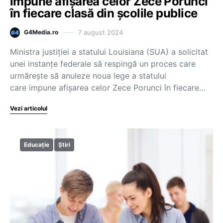
impune afișarea celor Zece Porunci
în fiecare clasă din școlile publice
7 august 2024
G4Media.ro
Ministra justiției a statului Louisiana (SUA) a solicitat
unei instanțe federale să respingă un proces care
urmărește să anuleze noua lege a statului
care impune afișarea celor Zece Porunci în fiecare…
Vezi articolul
Educație
Știri