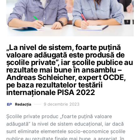
„La nivel de sistem, foarte puțină
valoare adăugată este produsă de
școlile private”, iar școlile publice au
rezultate mai bune în ansamblu –
Andreas Schleicher, expert OCDE,
pe baza rezultatelor testării
internaționale PISA 2022
9 decembrie 2023
Redacția
Școlile private produc „foarte puțină valoare
adăugată” la nivel de sistem educațional, iar dacă
sunt eliminate elementele socio-economice școlile
publice au rezultate finale mai bune, a apreciat, în