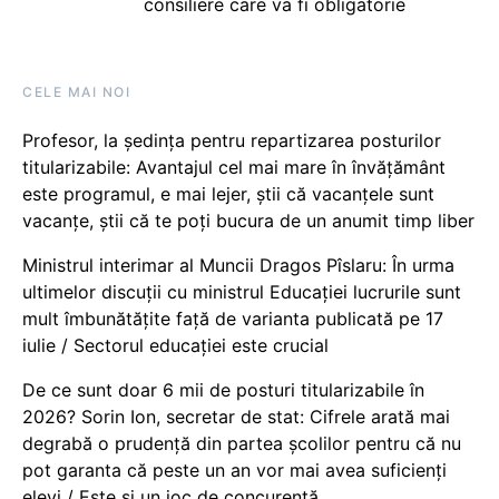
consiliere care va fi obligatorie
CELE MAI NOI
Profesor, la ședința pentru repartizarea posturilor
titularizabile: Avantajul cel mai mare în învățământ
este programul, e mai lejer, știi că vacanțele sunt
vacanţe, știi că te poți bucura de un anumit timp liber
Ministrul interimar al Muncii Dragos Pîslaru: În urma
ultimelor discuții cu ministrul Educației lucrurile sunt
mult îmbunătățite față de varianta publicată pe 17
iulie / Sectorul educației este crucial
De ce sunt doar 6 mii de posturi titularizabile în
2026? Sorin Ion, secretar de stat: Cifrele arată mai
degrabă o prudență din partea școlilor pentru că nu
pot garanta că peste un an vor mai avea suficienți
elevi / Este și un joc de concurență