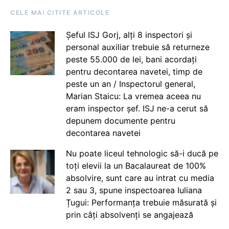
CELE MAI CITITE ARTICOLE
Șeful ISJ Gorj, alți 8 inspectori și
personal auxiliar trebuie să returneze
peste 55.000 de lei, bani acordați
pentru decontarea navetei, timp de
peste un an / Inspectorul general,
Marian Staicu: La vremea aceea nu
eram inspector șef. ISJ ne-a cerut să
depunem documente pentru
decontarea navetei
Nu poate liceul tehnologic să-i ducă pe
toți elevii la un Bacalaureat de 100%
absolvire, sunt care au intrat cu media
2 sau 3, spune inspectoarea Iuliana
Țugui: Performanța trebuie măsurată și
prin câți absolvenți se angajează