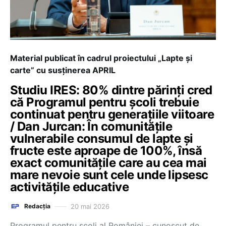
Material publicat în cadrul proiectului „Lapte și
carte” cu susținerea APRIL
Studiu IRES: 80% dintre părinți cred
că Programul pentru școli trebuie
continuat pentru generațiile viitoare
/ Dan Jurcan: În comunitățile
vulnerabile consumul de lapte și
fructe este aproape de 100%, însă
exact comunitățile care au cea mai
mare nevoie sunt cele unde lipsesc
activitățile educative
20 mai 2026
Redacția
Programul pentru școli al României – cunoscut de