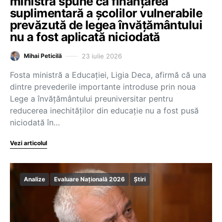
ministră spune că finanțarea
suplimentară a școlilor vulnerabile
prevăzută de legea învățământului
nu a fost aplicată niciodată
23 iulie 2026
Mihai Peticilă
Fosta ministră a Educației, Ligia Deca, afirmă că una
dintre prevederile importante introduse prin noua
Lege a învățământului preuniversitar pentru
reducerea inechităților din educație nu a fost pusă
niciodată în…
Vezi articolul
Analize
Evaluare Națională 2026
Știri