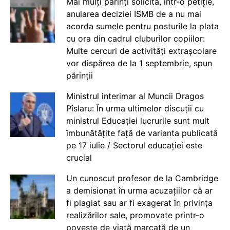
Mai mulți părinți solicită, într-o petiție,
anularea deciziei ISMB de a nu mai
acorda sumele pentru posturile la plata
cu ora din cadrul cluburilor copiilor:
Multe cercuri de activități extrașcolare
vor dispărea de la 1 septembrie, spun
părinții
Ministrul interimar al Muncii Dragos
Pîslaru: În urma ultimelor discuții cu
ministrul Educației lucrurile sunt mult
îmbunătățite față de varianta publicată
pe 17 iulie / Sectorul educației este
crucial
Un cunoscut profesor de la Cambridge
a demisionat în urma acuzațiilor că ar
fi plagiat sau ar fi exagerat în privința
realizărilor sale, promovate printr-o
poveste de viață marcată de un