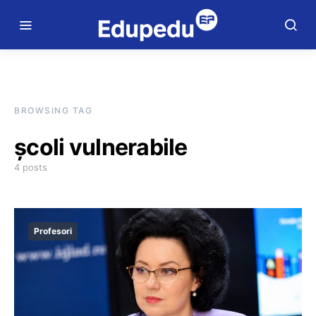
BROWSING TAG
școli vulnerabile
4 posts
Profesori