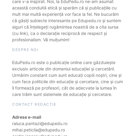
care v-a inspirat. Noi, la EduPedu.ro ne-am asumat
această conduită etică și sperăm că și publicațiile cu
mult mai multă experiență vor face la fel. Ne bucurăm
că găsiți subiecte interesante pe Edupedu.ro și suntem
siguri că înțelegeți rugămintea noastră de a cita sursa
(cu link), ca o declarație reciprocă de respect și
profesionalism. Vă mulțumim!
DESPRE NOI
EduPedu.ro este o publicație online care găzduiește
exclusiv articole din domeniul educației și cercetării.
Urmărim constant cum sunt educați copiii noștri, cine și
cum face politicile din educație și cercetare, cine și cum
îi formează pe profesori, cât de adecvate la lumea în
care trăim sunt sistemele de educație și cercetare.
CONTACT REDACȚIE
Adrese e-mail
raluca.pantazi@edupedu.ro
mihai.peticila@edupedu.ro