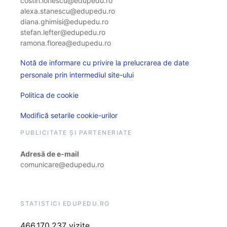
costin.ionescu@edupedu.ro
alexa.stanescu@edupedu.ro
diana.ghimisi@edupedu.ro
stefan.lefter@edupedu.ro
ramona.florea@edupedu.ro
Notă de informare cu privire la prelucrarea de date
personale prin intermediul site-ului
Politica de cookie
Modifică setarile cookie-urilor
PUBLICITATE ȘI PARTENERIATE
Adresă de e-mail
comunicare@edupedu.ro
STATISTICI EDUPEDU.RO
466.170.237 vizite