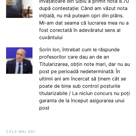
învățătoare din Sibiu a primit nota 8.70
după contestație: Când am văzut nota
inițială, nu mă puteam opri din plâns.
Mi-am dat seama că lucrarea mea nu a
fost corectată în adevăratul sens al
cuvântului
Sorin Ion, întrebat cum le răspunde
profesorilor care dau an de an
Titularizarea, obțin note mari, dar nu au
post pe perioadă nedeterminată: În
ultimii ani am încercat să ținem cât se
poate de bine sub control posturile
titularizabile / La niciun concurs nu poți
garanta de la început asigurarea unui
post
CELE MAI NOI